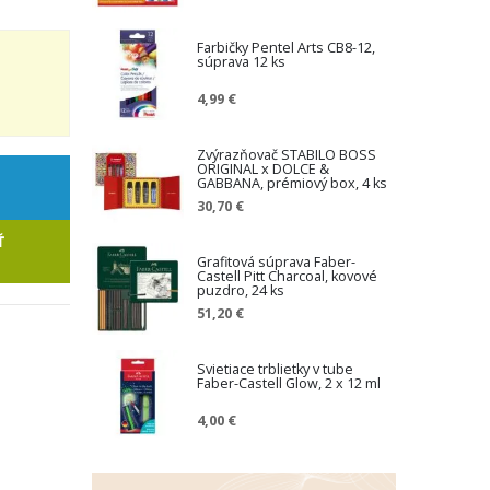
Farbičky Pentel Arts CB8-12,
súprava 12 ks
4,99 €
Zvýrazňovač STABILO BOSS
ORIGINAL x DOLCE &
GABBANA, prémiový box, 4 ks
30,70 €
Ť
Grafitová súprava Faber-
Castell Pitt Charcoal, kovové
puzdro, 24 ks
51,20 €
Svietiace trblietky v tube
Faber-Castell Glow, 2 x 12 ml
4,00 €