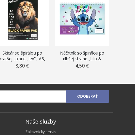
V PR
Skicár so špirálou po
Náčrtník so špirálou po
Skicár „
kratšej strane „lev“ , A3,
dlhšej strane „Lilo &
A4, 110 
150 g/m², 25 čiernych
Stitch“ , A4, 30 listov
mi
8,80 €
4,50 €
4,6
listov
ODOBERAŤ
Naše služby
Zákaznícky servis