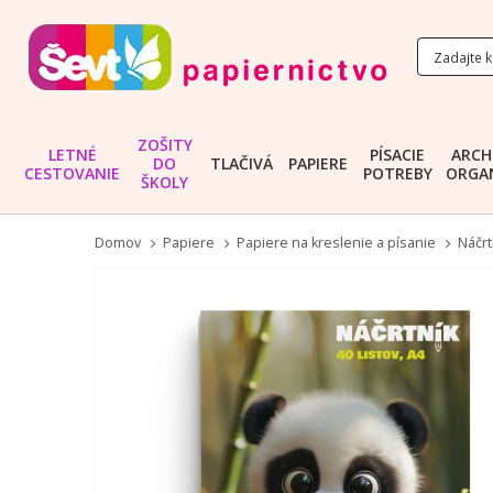
ZOŠITY
LETNÉ
PÍSACIE
ARCH
DO
TLAČIVÁ
PAPIERE
CESTOVANIE
POTREBY
ORGAN
ŠKOLY
Domov
Papiere
Papiere na kreslenie a písanie
Náčrt
Preskočiť
na
koniec
galérie
obrázkov