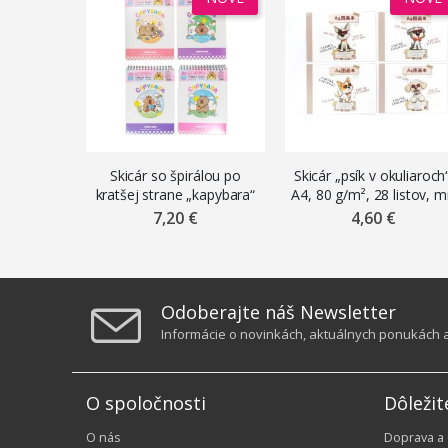
Skicár so špirálou po
Skicár „psík v okuliaroch
kratšej strane „kapybara“
A4, 80 g/m², 28 listov, m
, A4, 100 g/m², 45 listov,
motívov
7,20 €
4,60 €
mix motívov
Odoberajte náš Newsletter
Informácie o novinkách, aktuálnych ponukách a 
O spoločnosti
Dôležit
O nás
Doprava a