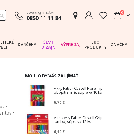
položk
ZAVOLAJTE NÁM
0
0850 11 11 84
Cart
KTICKÉ
ŠEVT
EKO
DARČEKY
VÝPREDAJ
ZNAČKY
VECI
DIZAJN
PRODUKTY
MOHLO BY VÁS ZAUJÍMAŤ
Fixky Faber Castell Fibre-Tip,
obojstranné, súprava 10 ks
6,70 €
ov •
entov •
Voskovky Faber Castell Grip
Jumbo, súprava 12 ks
6,10 €