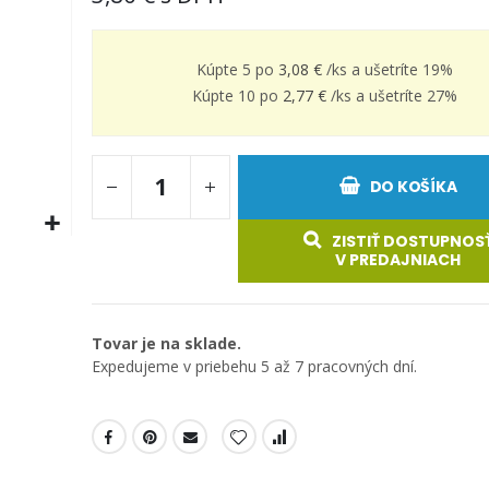
Kúpte 5 po
3,08 €
/ks a
ušetríte
19
%
Kúpte 10 po
2,77 €
/ks a
ušetríte
27
%
DO KOŠÍKA
ZISTIŤ DOSTUPNOS
V PREDAJNIACH
Tovar je na sklade.
Expedujeme v priebehu 5 až 7 pracovných dní.