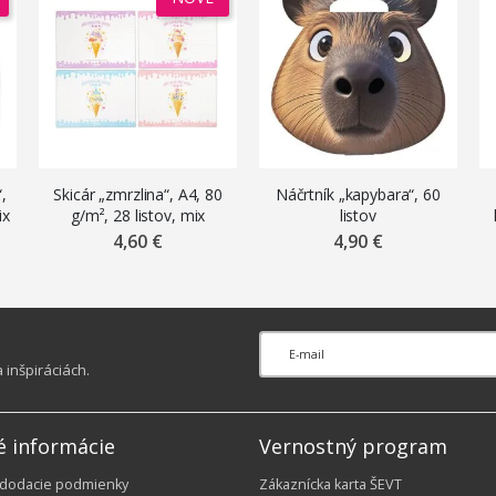
“,
Skicár „zmrzlina“, A4, 80
Náčrtník „kapybara“, 60
ix
g/m², 28 listov, mix
listov
motívov
4,60 €
4,90 €
inšpiráciách.
é informácie
Vernostný program
 dodacie podmienky
Zákaznícka karta ŠEVT