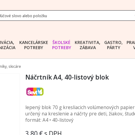
IVÁCIA,
KANCELÁRSKE
ŠKOLSKÉ
KREATIVITA,
GASTRO,
PRA
IZÁCIA
POTREBY
POTREBY
ZÁBAVA
PÁRTY
níky, skicáre
Náčrtník A4, 40-listový blok
lepený blok 70 g kresliacich volúmenových papier
určený na kreslenie a náčrty pre deti, žiakov, štud
formát: A4 • 40-listový
3,80 €