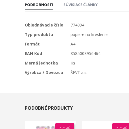
PODROBNOSTI
SÚVISIACE ČLÁNKY
Viac
Objednávacie číslo
774094
informácií
Typ produktu
papiere na kreslenie
Formát
A4
EAN Kód
8585008956464
Merná jednotka
Ks
Výrobca / Dovozca
ŠEVT a.s.
PODOBNÉ PRODUKTY
NOVÉ
NOVÉ