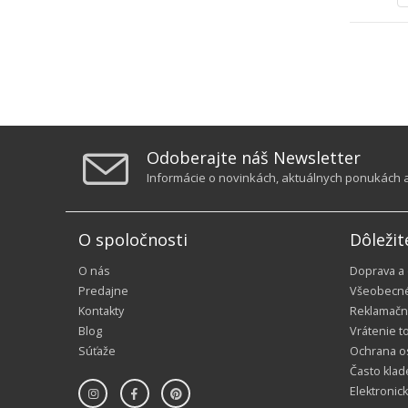
Odoberajte náš Newsletter
Informácie o novinkách, aktuálnych ponukách a 
O spoločnosti
Dôležit
O nás
Doprava a
Predajne
Všeobecn
Kontakty
Reklamačn
Blog
Vrátenie t
Súťaže
Ochrana o
Často klad
Elektronic