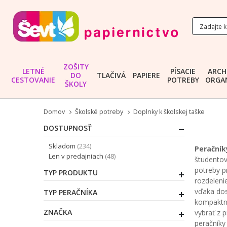
ZOŠITY
LETNÉ
PÍSACIE
ARCH
DO
TLAČIVÁ
PAPIERE
CESTOVANIE
POTREBY
ORGAN
ŠKOLY
Domov
Školské potreby
Doplnky k školskej taške
DOSTUPNOSŤ
položky
Skladom
234
Peračník
položky
Len v predajniach
48
študentov
potreby p
TYP PRODUKTU
rozdeleni
vďaka dos
TYP PERAČNÍKA
kompaktne
ZNAČKA
vybrať z 
peračníky