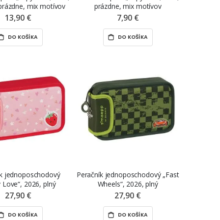
 prázdne, mix motívov
prázdne, mix motívov
13,90 €
7,90 €
DO KOŠÍKA
DO KOŠÍKA
ík jednoposchodový
Peračník jednoposchodový „Fast
y Love“, 2026, plný
Wheels“, 2026, plný
27,90 €
27,90 €
DO KOŠÍKA
DO KOŠÍKA