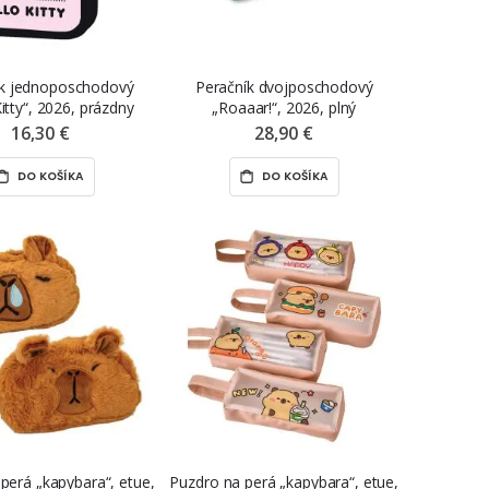
ík jednoposchodový
Peračník dvojposchodový
itty“, 2026, prázdny
„Roaaar!“, 2026, plný
16,30 €
28,90 €
DO KOŠÍKA
DO KOŠÍKA
perá „kapybara“, etue,
Puzdro na perá „kapybara“, etue,