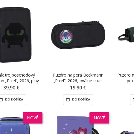
ník trojposchodový
Puzdro na perá Beckmann
Puzdro n
 „Pixel“, 2026, plný
„Pixel“, 2026, oválne etue,
prá
prázdne
39,90 €
19,90 €
DO KOŠÍKA
DO KOŠÍKA
NOVÉ
NOVÉ