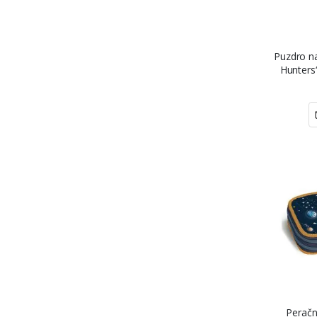
Puzdro n
Hunters“
prázd
Peračn