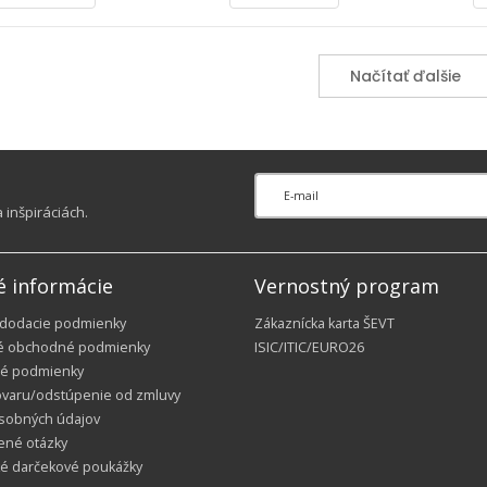
Načítať ďalšie
inšpiráciách.
é informácie
Vernostný program
 dodacie podmienky
Zákaznícka karta ŠEVT
é obchodné podmienky
ISIC/ITIC/EURO26
é podmienky
ovaru/odstúpenie od zmluvy
sobných údajov
ené otázky
ké darčekové poukážky