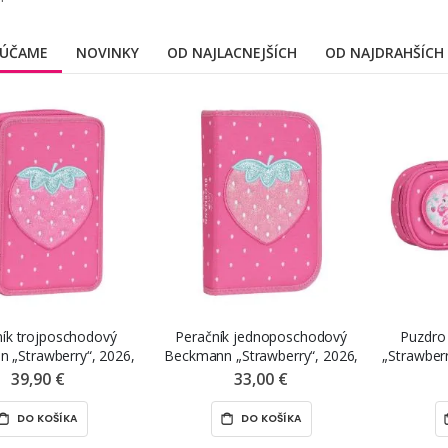
ÚČAME
NOVINKY
OD NAJLACNEJŠÍCH
OD NAJDRAHŠÍCH
ník trojposchodový
Peračník jednoposchodový
Puzdro
 „Strawberry“, 2026,
Beckmann „Strawberry“, 2026,
„Strawberr
plný
plný
39,90 €
33,00 €
DO KOŠÍKA
DO KOŠÍKA