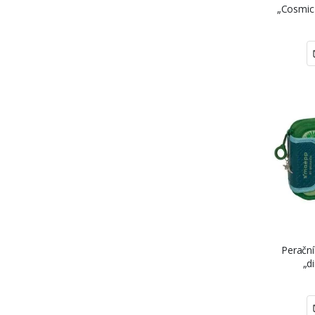
„Cosmic 
Peračn
„d