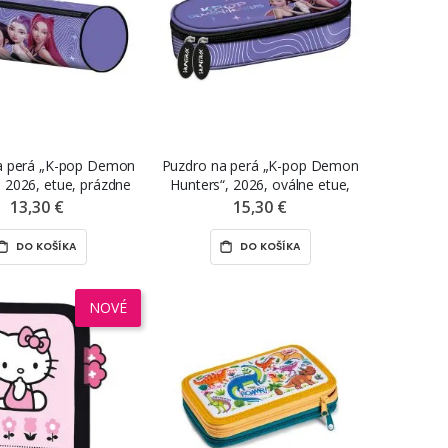
a perá „K-pop Demon
Puzdro na perá „K-pop Demon
, 2026, etue, prázdne
Hunters“, 2026, oválne etue,
prázdne
13,30 €
15,30 €
DO KOŠÍKA
DO KOŠÍKA
NOVÉ