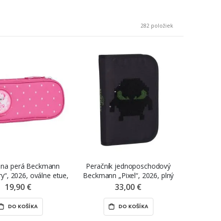
282
položiek
 na perá Beckmann
Peračník jednoposchodový
y“, 2026, oválne etue,
Beckmann „Pixel“, 2026, plný
prázdne
19,90 €
33,00 €
DO KOŠÍKA
DO KOŠÍKA