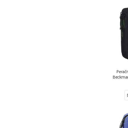
Perač
Beckmann