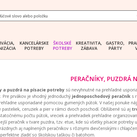
IVÁCIA,
KANCELÁRSKE
ŠKOLSKÉ
KREATIVITA,
GASTRO,
PRA
IZÁCIA
POTREBY
POTREBY
ZÁBAVA
PÁRTY
PERAČNÍKY, PUZDRÁ N
y a puzdrá na písacie potreby
sú nevyhnutné na prehľadné usporiada
. Pre prvákov je vhodný jednoduchý
jednoposchodový peračník
s r
rehľadne usporiadané pomocou gumených pútok. V našej ponuke náj
e pasteliek, ceruziek a pier v rámci dvoch poschodí. Obľúbené sú aj
tr
tatočnému počtu pútok, vreciek a priehradiek prehľadne organizované 
jší peračník v tvare puzdra, tzv. etue, kde sú všetky písacie potreby 
prázdnych aj naplnených peračníkov s rôznymi dievčenskými i chlapče
 perfektne zladiť so školskou taškou či batohom.