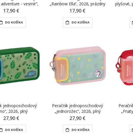
adventure - vesmír“,
„Rainbow Ella“, 2026, prázdny
plyšové,
2026, prázdny
17,90 €
17,90 €
DO KOŠÍKA
DO KOŠÍKA
ík jednoposchodový
Peračník jednoposchodový
Peračn
ino“, 2026, plný
„jednorožec“, 2026, plný
„Fruit
27,90 €
27,90 €
DO KOŠÍKA
DO KOŠÍKA