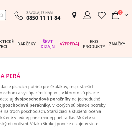
položk
ZAVOLAJTE NÁM
0
0850 11 11 84
Cart
KTICKÉ
ŠEVT
EKO
DARČEKY
VÝPREDAJ
ZNAČKY
VECI
DIZAJN
PRODUKTY
A PERÁ
nie písacích potrieb pre školákov, resp. starších
ozvrhom a vyklápacími klopami, v ktorom sú písacie
dete aj
dvojposchodové peračníky
na jednoduché
ojposchodové peračníky
, v ktorých sú písacie potreby
na troch poschodiach. Starší žiaci a študenti ocenia
uložené v jednej priestrannej priehradke. Môžete si
nskými motívmi. Vďaka širokej ponuke dizajnov viete