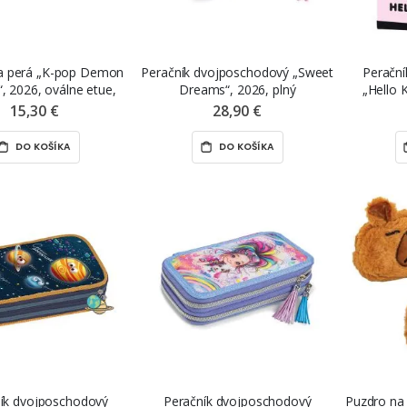
a perá „K-pop Demon
Peračník dvojposchodový „Sweet
Peračn
, 2026, oválne etue,
Dreams“, 2026, plný
„Hello K
ne, svetlofialové
15,30 €
28,90 €
DO KOŠÍKA
DO KOŠÍKA
ík dvojposchodový
Peračník dvojposchodový
Puzdro na 