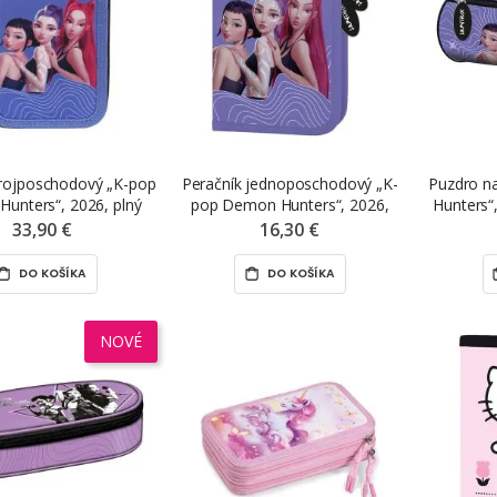
trojposchodový „K-pop
Peračník jednoposchodový „K-
Puzdro n
unters“, 2026, plný
pop Demon Hunters“, 2026,
Hunters“
prázdny
33,90 €
16,30 €
DO KOŠÍKA
DO KOŠÍKA
NOVÉ