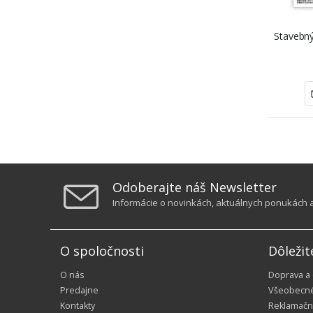
Stavebný
Odoberajte náš Newsletter
Informácie o novinkách, aktuálnych ponukách a 
O spoločnosti
Dôležit
O nás
Doprava a
Predajne
Všeobecn
Kontakty
Reklamačn