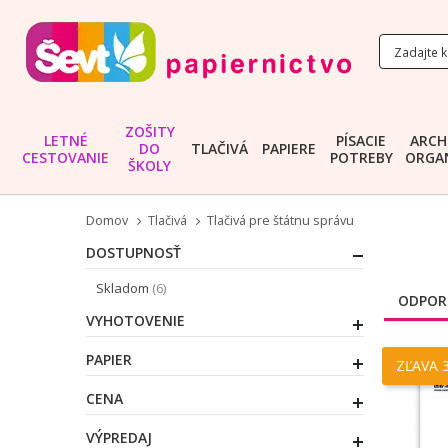
ZOŠITY
LETNÉ
PÍSACIE
ARCH
DO
TLAČIVÁ
PAPIERE
CESTOVANIE
POTREBY
ORGAN
ŠKOLY
Domov
Tlačivá
Tlačivá pre štátnu správu
DOSTUPNOSŤ
položky
Skladom
6
ODPOR
VYHOTOVENIE
PAPIER
ZĽAVA 
CENA
VÝPREDAJ