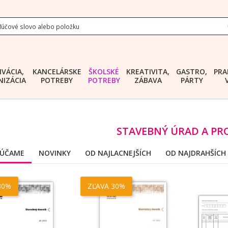
IVÁCIA,
KANCELÁRSKE
ŠKOLSKÉ
KREATIVITA,
GASTRO,
PRA
IZÁCIA
POTREBY
POTREBY
ZÁBAVA
PÁRTY
STAVEBNÝ ÚRAD A PRO
ÚČAME
NOVINKY
OD NAJLACNEJŠÍCH
OD NAJDRAHŠÍCH
30%
ZĽAVA 30%