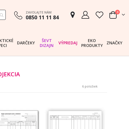
položk
ZAVOLAJTE NÁM
0
0850 11 11 84
Cart
KTICKÉ
ŠEVT
EKO
DARČEKY
VÝPREDAJ
ZNAČKY
VECI
DIZAJN
PRODUKTY
JEKCIA
6
položiek