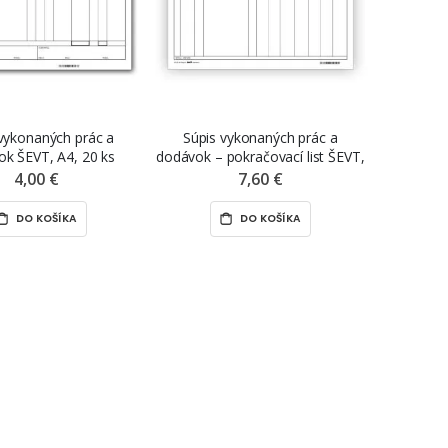
vykonaných prác a
Súpis vykonaných prác a
k ŠEVT, A4, 20 ks
dodávok – pokračovací list ŠEVT,
A4, 20 ks
4,00 €
7,60 €
DO KOŠÍKA
DO KOŠÍKA