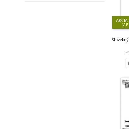
AKCIA
V 
Stavebný
26