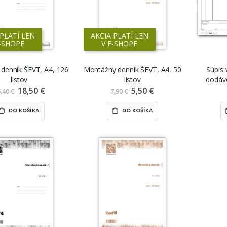
 PLATÍ LEN
AKCIA PLATÍ LEN
E-SHOPE
V E-SHOPE
 denník ŠEVT, A4, 126
Montážny denník ŠEVT, A4, 50
Súpis 
listov
listov
dodávo
18,50 €
Znížená
5,50 €
Znížená
,40 €
7,90 €
cena
cena
DO KOŠÍKA
DO KOŠÍKA