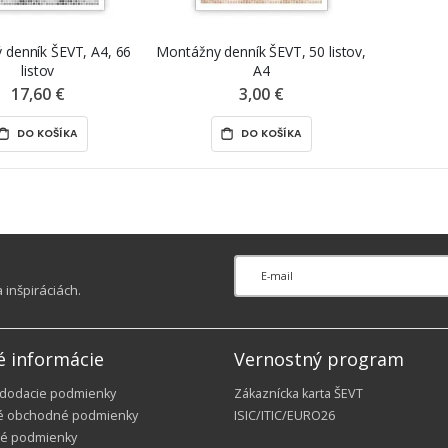
 denník ŠEVT, A4, 66
Montážny denník ŠEVT, 50 listov,
listov
A4
17,60 €
3,00 €
DO KOŠÍKA
DO KOŠÍKA
inšpiráciách.
é informácie
Vernostný program
 dodacie podmienky
Zákaznícka karta ŠEVT
é obchodné podmienky
ISIC/ITIC/EURO26
é podmienky