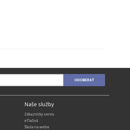
ODOBERAŤ
Naše služby
Zákaznícky servis
eTlačivá
Škola na webe