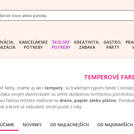
IVÁCIA,
KANCELÁRSKE
ŠKOLSKÉ
KREATIVITA,
GASTRO,
PRA
IZÁCIA
POTREBY
POTREBY
ZÁBAVA
PÁRTY
TEMPEROVÉ FAR
é farby, známe aj ako
tempery
, sú tradičným typom farieb s bohato
Vďaka svojim vlastnostiam sú veľmi obľúbenou technickou pomôckou p
ou farbou môžete maľovať na
drevo, papier alebo plátno
. Ponúka
ť a ktoré už nebudete chcieť pustiť z ruky.
ÚČAME
NOVINKY
OD NAJLACNEJŠÍCH
OD NAJDRAHŠÍCH