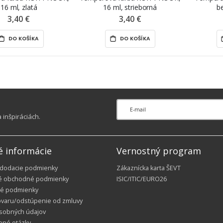
16 ml, zlatá
16 ml, strieborná
b
3,40 €
3,40 €
DO KOŠÍKA
DO KOŠÍKA
inšpiráciách.
é informácie
Vernostný program
 dodacie podmienky
Zákaznícka karta ŠEVT
é obchodné podmienky
ISIC/ITIC/EURO26
é podmienky
ovaru/odstúpenie od zmluvy
sobných údajov
ené otázky