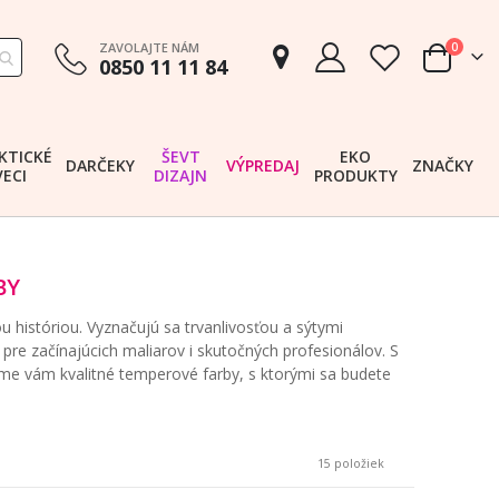
položk
ZAVOLAJTE NÁM
0
0850 11 11 84
Cart
KTICKÉ
ŠEVT
EKO
DARČEKY
VÝPREDAJ
ZNAČKY
VECI
DIZAJN
PRODUKTY
BY
u históriou. Vyznačujú sa trvanlivosťou a sýtymi
re začínajúcich maliarov i skutočných profesionálov. S
me vám kvalitné temperové farby, s ktorými sa budete
15
položiek