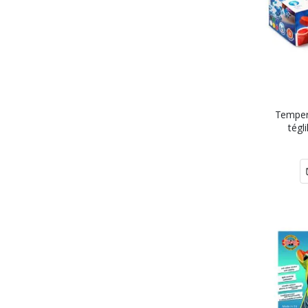
Tempero
tégl