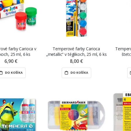
vé farby Carioca v
Temperové farby Carioca
Tempero
ikoch, 25 ml, 6 ks
„metallic“ v téglikoch, 25 ml, 6 ks
štet
6,90 €
8,00 €
DO KOŠÍKA
DO KOŠÍKA