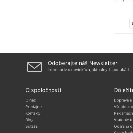
Odoberajte náš Newsletter
Informácie o novinkách, aktuálnych ponukách a 
O spoločnosti
Dôležit
O nás
Doprava a
Predajne
Všeobecn
Kontakty
Reklamačn
Blog
Vrátenie t
Súťaže
Ochrana o
Často klad