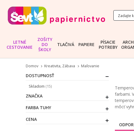
ZOŠITY
LETNÉ
PÍSACIE
ARCH
DO
TLAČIVÁ
PAPIERE
CESTOVANIE
POTREBY
ORGAN
ŠKOLY
Domov
Kreativita, Zábava
Maľovanie
DOSTUPNOSŤ
položky
Skladom
15
Temperov
farbami. 
ZNAČKA
temperov
môcť vyhra
FARBA TUHY
CENA
ODPOR