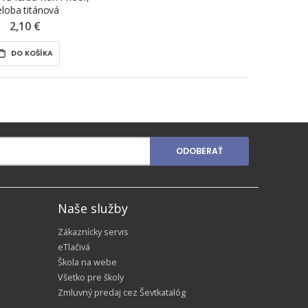
eloba titánová
2,10 €
DO KOŠÍKA
ODOBERAŤ
Naše služby
Zákaznícky servis
eTlačivá
Škola na webe
Všetko pre školy
Zmluvný predaj cez Ševtkatalóg