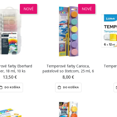
NOVÉ
NOVÉ
ové farby Eberhard
Temperové farby Carioca,
Tempero
er, 18 ml, 10 ks
pastelové so štetcom, 25 ml, 6
ks
13,50 €
8,00 €
DO KOŠÍKA
DO KOŠÍKA