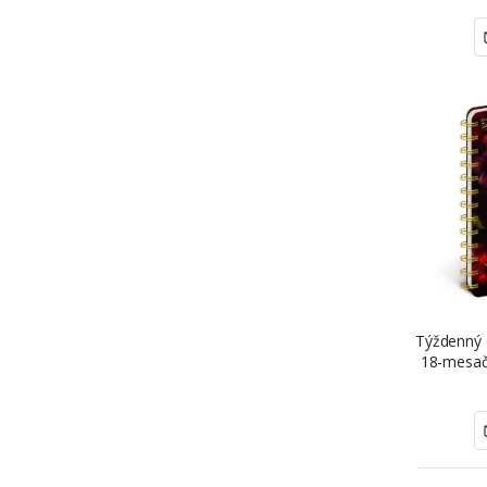
Týždenný d
18-mesač
2027), „R