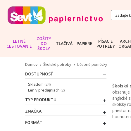
ZOŠITY
LETNÉ
PÍSACIE
ARCH
DO
TLAČIVÁ
PAPIERE
CESTOVANIE
POTREBY
ORGAN
ŠKOLY
Domov
Školské potreby
Učebné pomôcky
DOSTUPNOSŤ
položky
Skladom
24
Školský 
položky
Len v predajniach
2
obsahuje 
anglické 
TYP PRODUKTU
školský r
priestor 
ZNAČKA
hodnoteni
FORMÁT