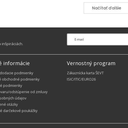
Načítať ďalšie
inšpiráciách.
é informácie
Vernostný program
 dodacie podmienky
Zákaznícka karta ŠEVT
é obchodné podmienky
ISIC/ITIC/EURO26
é podmienky
ovaru/odstúpenie od zmluvy
sobných údajov
ené otázky
ké darčekové poukážky