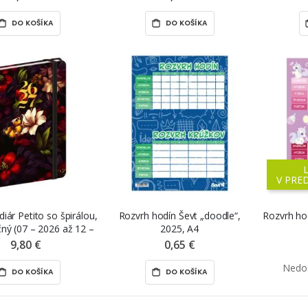
DO KOŠÍKA
DO KOŠÍKA
V PRE
iár Petito so špirálou,
Rozvrh hodín Ševt „doodle“,
Rozvrh ho
ný (07 – 2026 až 12 –
2025, A4
udé kvety“, 13 x 18 cm
9,80 €
0,65 €
DO KOŠÍKA
DO KOŠÍKA