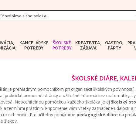
IVÁCIA,
KANCELÁRSKE
ŠKOLSKÉ
KREATIVITA,
GASTRO,
PRA
IZÁCIA
POTREBY
POTREBY
ZÁBAVA
PÁRTY
ŠKOLSKÉ DIÁRE, KAL
diár
je prehľadným pomocníkom pri organizácii školských povinností.
aj praktické pomocné stránky a užitočné informácie z matematiky, fyz
slovesá. Neoceniteľnou pomôckou každého školáka je aj
školský st
ok a termínmi prázdnin. Pripomenie vám všetky zaznačené udalosti a 
na rozvrh hodín. Pre učiteľov ponúkame
pedagogické diáre
na prehľa
e žiakov.