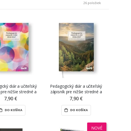
26
položiek
cký diár a učiteľský
Pedagogický diár a učiteľský
 pre nižšie stredné a
zápisník pre nižšie stredné a
delávanie (2.stupeň ZŠ
stredné vzdelávanie (2.stupeň ZŠ
7,90 €
7,90 €
kruhy“, 2026 – 2027
a SŠ) „Nízke Tatry“, 2026 – 2027
DO KOŠÍKA
DO KOŠÍKA
NOVÉ