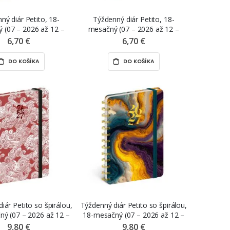
ný diár Petito, 18-
Týždenný diár Petito, 18-
 (07 – 2026 až 12 –
mesačný (07 – 2026 až 12 –
„Flóra“, 11 x 16 cm
2027), „Japonsko“, 11 x 16 cm
6,70 €
6,70 €
DO KOŠÍKA
DO KOŠÍKA
iár Petito so špirálou,
Týždenný diár Petito so špirálou,
ý (07 – 2026 až 12 –
18-mesačný (07 – 2026 až 12 –
„Mraky“, 13 x 18 cm
2027), „Farebný achát“, 13 x 18
9,80 €
9,80 €