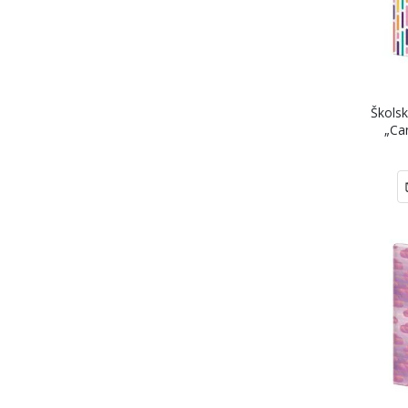
Školsk
„Ca