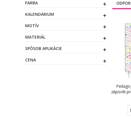
FARBA
ODPOR
KALENDÁRIUM
MOTÍV
MATERIÁL
SPÔSOB APLIKÁCIE
CENA
Pedagogi
zápisník p
(1. stup