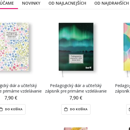
ÚČAME
NOVINKY
OD NAJLACNEJŠÍCH
OD NAJDRAHŠÍCH
cký diár a učiteľský
Pedagogický diár a učiteľský
Pedagogi
re primárne vzdelávanie
zápisník pre primárne vzdelávanie
zápisník
eň ZŠ) „kvety“, 2026 –
(1. stupeň ZŠ) „aurora“, 2026 –
stredné vz
7,90 €
7,90 €
2027
2027
a SŠ) „
DO KOŠÍKA
DO KOŠÍKA