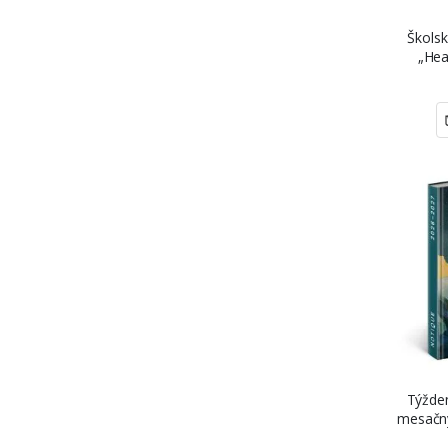
Školsk
„Hea
Týžden
mesačný
2027), „Sp