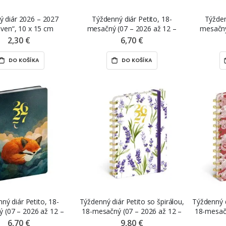
ý diár 2026 – 2027
Týždenný diár Petito, 18-
Týžden
ven“, 10 x 15 cm
mesačný (07 – 2026 až 12 –
mesačný
2027), „Kapybara“, 11 x 16 cm
2027), 
2,30 €
6,70 €
DO KOŠÍKA
DO KOŠÍKA
ný diár Petito, 18-
Týždenný diár Petito so špirálou,
Týždenný d
 (07 – 2026 až 12 –
18-mesačný (07 – 2026 až 12 –
18-mesačn
iaca líška“, 11 x 16 cm
2027), „Levanduľa“, 13 x 18 cm
2027), 
6,70 €
9,80 €