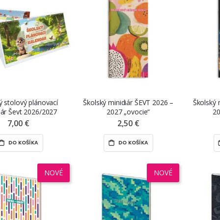
ý stolový plánovací
Školský minidiár ŠEVT 2026 –
Školský 
dár Ševt 2026/2027
2027 „ovocie“
20
7,00 €
2,50 €
DO KOŠÍKA
DO KOŠÍKA
NOVÉ
NOVÉ