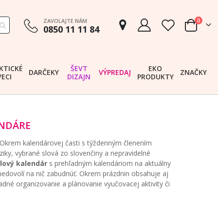
položk
ZAVOLAJTE NÁM
0
0850 11 11 84
Cart
KTICKÉ
ŠEVT
EKO
DARČEKY
VÝPREDAJ
ZNAČKY
VECI
DIZAJN
PRODUKTY
ENDÁRE
 Okrem kalendárovej časti s týždenným členením
iky, vybrané slová zo slovenčiny a nepravidelné
olový kalendár
s prehľadným kalendáriom na aktuálny
nedovolí na nič zabudnúť. Okrem prázdnin obsahuje aj
dné organizovanie a plánovanie vyučovacej aktivity či