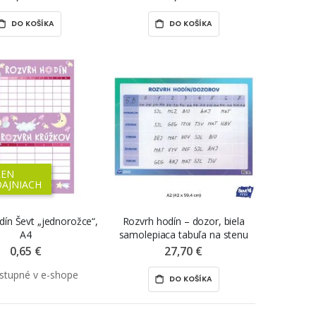
cm
DO KOŠÍKA
DO KOŠÍKA
LEN
DAJNIACH
dín Ševt „jednorožce“,
Rozvrh hodín – dozor, biela
A4
samolepiaca tabuľa na stenu
ŠEVT FERO, A2, 59,4 x 42 cm
0,65 €
27,70 €
DO KOŠÍKA