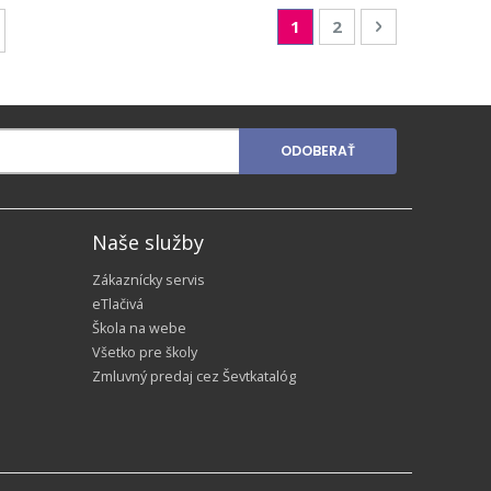
Page
You're currently readin
Page
Page
Nasledujúca
1
2
ODOBERAŤ
Naše služby
Zákaznícky servis
eTlačivá
Škola na webe
Všetko pre školy
Zmluvný predaj cez Ševtkatalóg