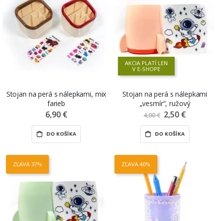
AKCIA PLATÍ LEN
V E-SHOPE
Stojan na perá s nálepkami, mix
Stojan na perá s nálepkami
farieb
„vesmír“, ružový
6,90 €
2,50 €
Znížená
4,00 €
cena
DO KOŠÍKA
DO KOŠÍKA
ZĽAVA 37%
ZĽAVA 40%