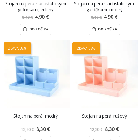
Stojan na perá s antistatickými
Stojan na perá s antistatickými
guľôčkami, zelený
guľôčkami, modrý
4,90 €
Znížená
4,90 €
Znížená
8,10 €
8,10 €
cena
cena
DO KOŠÍKA
DO KOŠÍKA
ZĽAVA 32%
ZĽAVA 32%
Stojan na perá, modrý
Stojan na perá, ružový
8,30 €
Znížená
8,30 €
Znížená
12,20 €
12,20 €
cena
cena