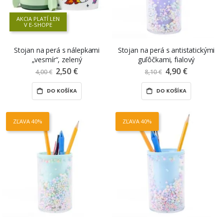
AKCIA PLATÍ LEN
V E-SHOPE
Stojan na perá s nálepkami
Stojan na perá s antistatickými
„vesmír“, zelený
guľôčkami, fialový
2,50 €
Znížená
4,90 €
Znížená
4,00 €
8,10 €
cena
cena
DO KOŠÍKA
DO KOŠÍKA
ZĽAVA 40%
ZĽAVA 40%