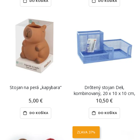
DO KOŠÍKA
DO KOŠÍKA
Stojan na perá „kapybara“
Drôtený stojan Deli,
kombinovaný, 20 x 10 x 10 cm,
mix farieb
5,00 €
10,50 €
DO KOŠÍKA
DO KOŠÍKA
ZĽAVA 37%