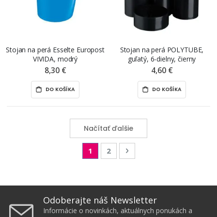
Stojan na perá Esselte Europost
Stojan na perá POLYTUBE,
VIVIDA, modrý
guľatý, 6-dielny, čierny
8,30 €
4,60 €
DO KOŠÍKA
DO KOŠÍKA
Načítať ďalšie
Page
You're currently reading page
Page
Page
Nasledujúca
1
2
Odoberajte náš Newsletter
Informácie o novinkách, aktuálnych ponukách a