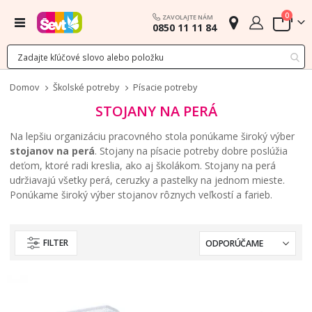
polož
0
ZAVOLAJTE NÁM
Menu
0850 11 11 84
Cart
Domov
Školské potreby
Písacie potreby
STOJANY NA PERÁ
Na lepšiu organizáciu pracovného stola ponúkame široký výber
stojanov na perá
. Stojany na písacie potreby dobre poslúžia
deťom, ktoré radi kreslia, ako aj školákom. Stojany na perá
udržiavajú všetky perá, ceruzky a pastelky na jednom mieste.
Ponúkame široký výber stojanov rôznych veľkostí a farieb.
FILTER