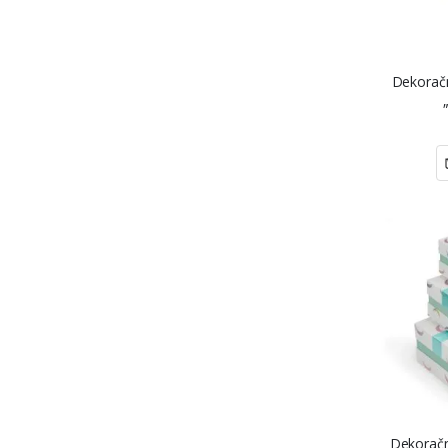
Dekoračn
Dekoračn