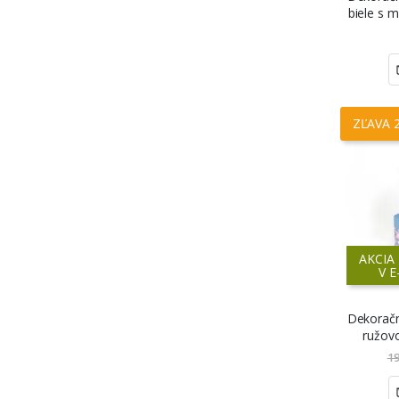
biele s 
ZĽAVA 
AKCIA
V 
Dekoračn
ružov
19