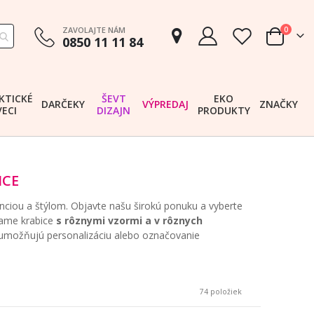
položk
ZAVOLAJTE NÁM
0
0850 11 11 84
Cart
KTICKÉ
ŠEVT
EKO
DARČEKY
VÝPREDAJ
ZNAČKY
VECI
DIZAJN
PRODUKTY
ICE
ciou a štýlom. Objavte našu širokú ponuku a vyberte
ame krabice
s rôznymi vzormi a v rôznych
ch umožňujú personalizáciu alebo označovanie
74
položiek