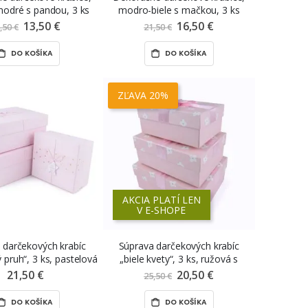
odré s pandou, 3 ks
modro-biele s mačkou, 3 ks
13,50 €
Znížená
16,50 €
Znížená
,50 €
21,50 €
cena
cena
DO KOŠÍKA
DO KOŠÍKA
ZĽAVA 20%
AKCIA PLATÍ LEN
V E-SHOPE
 darčekových krabíc
Súprava darčekových krabíc
 pruh“, 3 ks, pastelová
„biele kvety“, 3 ks, ružová s
žová s mašľou
ružovou mašľou
21,50 €
20,50 €
Znížená
25,50 €
cena
DO KOŠÍKA
DO KOŠÍKA