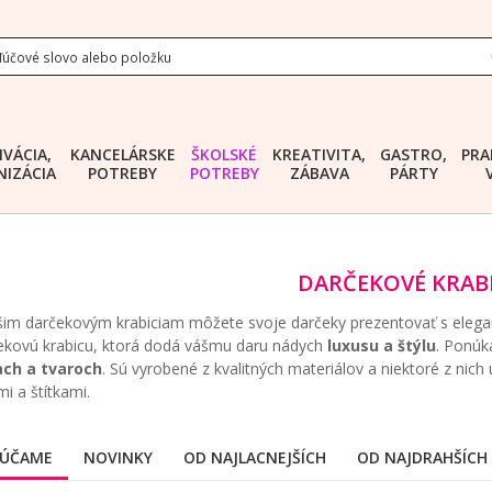
IVÁCIA,
KANCELÁRSKE
ŠKOLSKÉ
KREATIVITA,
GASTRO,
PRA
IZÁCIA
POTREBY
POTREBY
ZÁBAVA
PÁRTY
DARČEKOVÉ KRAB
im darčekovým krabiciam môžete svoje darčeky prezentovať s elegan
ekovú krabicu, ktorá dodá vášmu daru nádych
luxusu a štýlu
. Ponúk
ach a tvaroch
. Sú vyrobené z kvalitných materiálov a niektoré z ni
 a štítkami.
ÚČAME
NOVINKY
OD NAJLACNEJŠÍCH
OD NAJDRAHŠÍCH