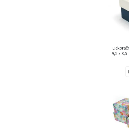
Dekoračn
9,5 x 8,5
m