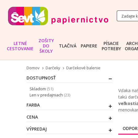
ZOŠITY
LETNÉ
PÍSACIE
ARCH
DO
TLAČIVÁ
PAPIERE
CESTOVANIE
POTREBY
ORGAN
ŠKOLY
Domov
Darčeky
Darčekové balenie
DOSTUPNOSŤ
položky
Skladom
51
Vďaka naš
položky
Len v predajniach
23
takú darč
veľkosti
FARBA
menovkami
CENA
ODPOR
VÝPREDAJ