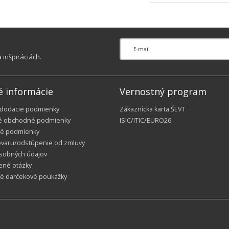
inšpiráciách.
é informácie
Vernostný program
 dodacie podmienky
Zákaznícka karta ŠEVT
é obchodné podmienky
ISIC/ITIC/EURO26
é podmienky
ovaru/odstúpenie od zmluvy
sobných údajov
ené otázky
ké darčekové poukážky