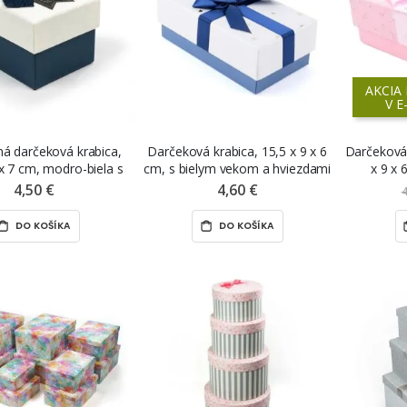
AKCIA 
V E
á darčeková krabica,
Darčeková krabica, 15,5 x 9 x 6
Darčeková 
 x 7 cm, modro-biela s
cm, s bielym vekom a hviezdami
x 9 x 
odrou mašľou
4,50 €
4,60 €
4
DO KOŠÍKA
DO KOŠÍKA