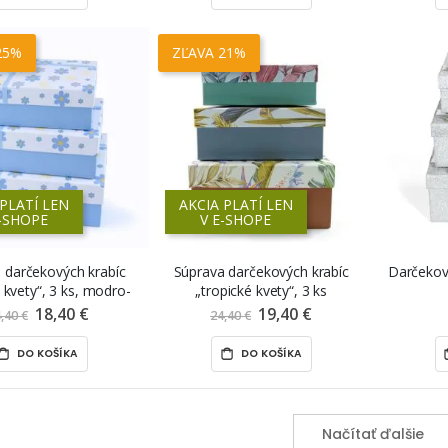
25%
ZĽAVA 21%
 PLATÍ LEN
AKCIA PLATÍ LEN
E-SHOPE
V E-SHOPE
 darčekových krabíc
Súprava darčekových krabíc
Darčekové
 kvety“, 3 ks, modro-
„tropické kvety“, 3 ks
 s modrou mašľou
18,40 €
Znížená
19,40 €
Znížená
,40 €
24,40 €
cena
cena
DO KOŠÍKA
DO KOŠÍKA
Načítať ďalšie