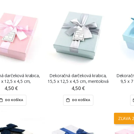
á darčeková krabica,
Dekoračná darčeková krabica,
Dekoračn
 x 12,5 x 4,5 cm,
15,5 x 12,5 x 4,5 cm, mentolová
9,5 x 
ová s ružovou mašľou
so stribornou mašľou
4,50 €
4,50 €
DO KOŠÍKA
DO KOŠÍKA
ZĽAVA 