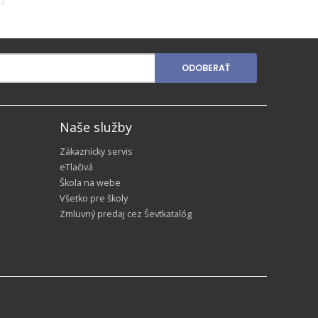
ODOBERAŤ
Naše služby
Zákaznícky servis
eTlačivá
Škola na webe
Všetko pre školy
Zmluvný predaj cez Ševtkatalóg