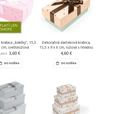
PLATÍ LEN
-SHOPE
krabica „kvietky“, 15,5
Dekoračná darčeková krabica,
6 cm, svetloružová
15,5 x 9 x 6 cm, ružová s hnedou
mašľou
3,60 €
Znížená
4,60 €
,60 €
cena
DO KOŠÍKA
DO KOŠÍKA