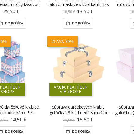
mesiacmi a tyrkysovou
fialovo-maslové s kvietkami, 3ks
ružovo-m
mašľou, 3ks
25,50 €
13,50 €
Znížená
18,50 €
18
cena
DO KOŠÍKA
DO KOŠÍKA
26%
ZĽAVA 39%
 PLATÍ LEN
AKCIA PLATÍ LEN
E-SHOPE
V E-SHOPE
é darčekové krabice,
Súprava darčekových krabíc
Súprava
o-modré káro, 3 ks
„guľôčky“, 3 ks, hnedá s mašľou
„guľôčkový
ru
14,50 €
Znížená
15,50 €
Znížená
,50 €
25,50 €
cena
cena
DO KOŠÍKA
DO KOŠÍKA