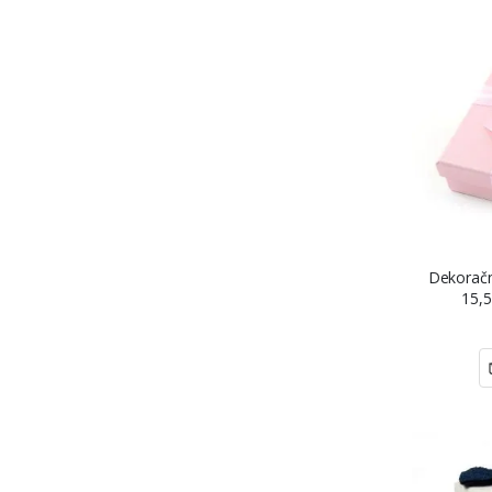
Dekoračn
15,5
svetloruž