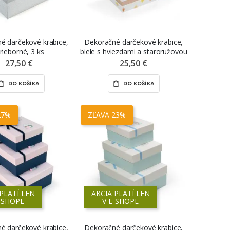
é darčekové krabice,
Dekoračné darčekové krabice,
trieborné, 3 ks
biele s hviezdami a staroružovou
mašľou, 3ks
27,50 €
25,50 €
DO KOŠÍKA
DO KOŠÍKA
27%
ZĽAVA 23%
PLATÍ LEN
AKCIA PLATÍ LEN
-SHOPE
V E-SHOPE
é darčekové krabice,
Dekoračné darčekové krabice,