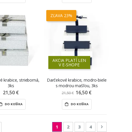
ZĽAVA 23%
AKCIA PLATÍ LEN
V E-SHOPE
 krabice, strieborná,
Darčekové krabice, modro-biele
3ks
s modrou mašľou, 3ks
21,50 €
16,50 €
Znížená
21,50 €
cena
DO KOŠÍKA
DO KOŠÍKA
Page
You're currently reading page
Page
Page
Page
Page
Nasledujúca
1
2
3
4