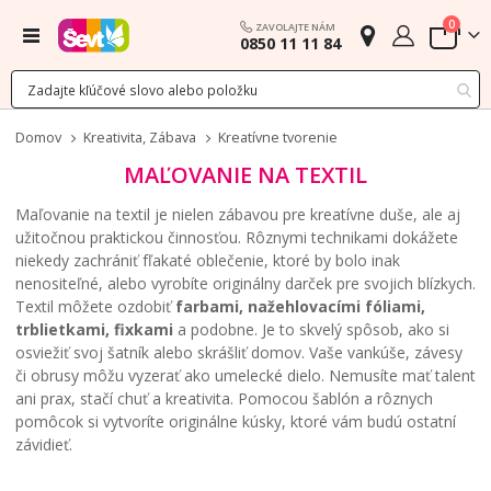
polož
0
ZAVOLAJTE NÁM
Menu
0850 11 11 84
Cart
Domov
Kreativita, Zábava
Kreatívne tvorenie
MAĽOVANIE NA TEXTIL
Maľovanie na textil je nielen zábavou pre kreatívne duše, ale aj
užitočnou praktickou činnosťou. Rôznymi technikami dokážete
niekedy zachrániť fľakaté oblečenie, ktoré by bolo inak
nenositeľné, alebo vyrobíte originálny darček pre svojich blízkych.
Textil môžete ozdobiť
farbami, nažehlovacími fóliami,
trblietkami, fixkami
a podobne. Je to skvelý spôsob, ako si
osviežiť svoj šatník alebo skrášliť domov. Vaše vankúše, závesy
či obrusy môžu vyzerať ako umelecké dielo. Nemusíte mať talent
ani prax, stačí chuť a kreativita. Pomocou šablón a rôznych
pomôcok si vytvoríte originálne kúsky, ktoré vám budú ostatní
závidieť.