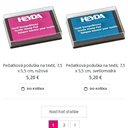
Pečiatková poduška na textil, 7,5
Pečiatková poduška na textil, 7,5
x 5,5 cm, ružová
x 5,5 cm, svetlomodrá
5,20 €
5,20 €
DO KOŠÍKA
DO KOŠÍKA
Načítať ďalšie
Page
You're currently reading page
Page
Page
Nasledujúca
1
2