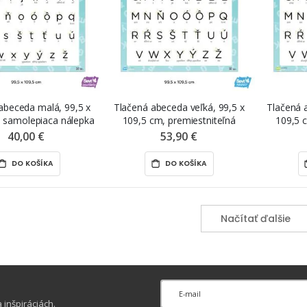
abeceda malá, 99,5 x
Tlačená abeceda veľká, 99,5 x
Tlačená 
 samolepiaca nálepka
109,5 cm, premiestniteľná
109,5 
VT samolepka
magnetická fólia ŠEVT MAGNET
nálepk
40,00 €
53,90 €
DO KOŠÍKA
DO KOŠÍKA
Načítať ďalšie
inšpiráciách.