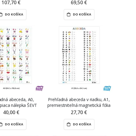
niteľné nálepky ŠEVT
nálepky ŠEVT samolepka
107,70 €
69,50 €
NANO print
DO KOŠÍKA
DO KOŠÍKA
adná abeceda, A0,
Prehľadná abeceda v riadku, A1,
piaca nálepka ŠEVT
premiestniteľná magnetická fólia
samolepka
ŠEVT MAGNET
40,00 €
27,70 €
DO KOŠÍKA
DO KOŠÍKA