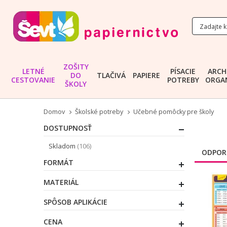
ZOŠITY
LETNÉ
PÍSACIE
ARCH
DO
TLAČIVÁ
PAPIERE
CESTOVANIE
POTREBY
ORGAN
ŠKOLY
Domov
Školské potreby
Učebné pomôcky pre školy
DOSTUPNOSŤ
položky
Skladom
106
ODPOR
FORMÁT
MATERIÁL
SPÔSOB APLIKÁCIE
CENA