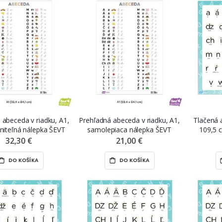
 abeceda v riadku, A1,
Prehľadná abeceda v riadku, A1,
Tlačená 
niteľná nálepka ŠEVT
samolepiaca nálepka ŠEVT
109,5 
NANO print
samolepka
magnetic
32,30 €
21,00 €
DO KOŠÍKA
DO KOŠÍKA