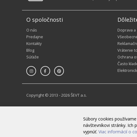
O spoločnosti
Dôležit
O nás
Doprava a
Predajne
Všeobecn
Kontakty
Reklamačn
Blog
Vrátenie t
Súťaže
Ochrana o
Často klad
Elektronic
Copyright © 2013 - 2026 ŠEVT a.s.
Súbory cookies používame 
návštevníkovi stránky. Ic
Dobrý deň, môžem Vám poradiť?
vypnúť.
Viac informácií o c