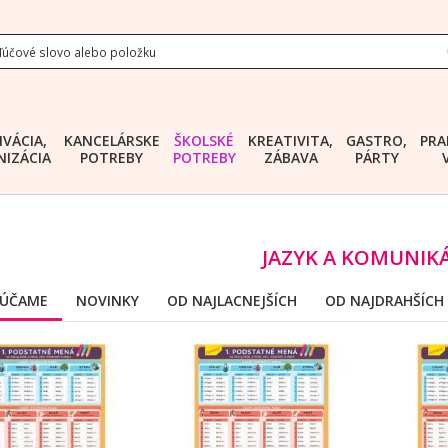
IVÁCIA,
KANCELÁRSKE
ŠKOLSKÉ
KREATIVITA,
GASTRO,
PRA
IZÁCIA
POTREBY
POTREBY
ZÁBAVA
PÁRTY
JAZYK A KOMUNIK
ÚČAME
NOVINKY
OD NAJLACNEJŠÍCH
OD NAJDRAHŠÍCH