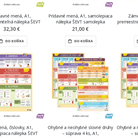
davné mená, A1,
Prídavné mená, A1, samolepiaca
Záme
niteľná nálepka ŠEVT
nálepka ŠEVT samolepka
premiestni
NANO print
Š
32,30 €
21,00 €
DO KOŠÍKA
DO KOŠÍKA
ná, číslovky, A1,
Ohybné a neohybné slovné druhy
Ohybné a 
piaca nálepka ŠEVT
– súprava 4 ks, A1,
– s