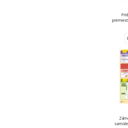
Prí
premiest
Záme
samole