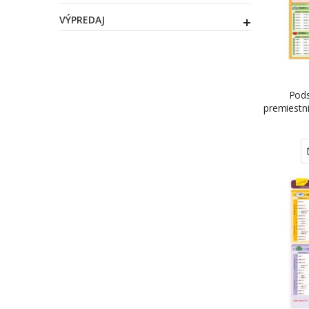
VÝPREDAJ
Pods
premiestni
Š