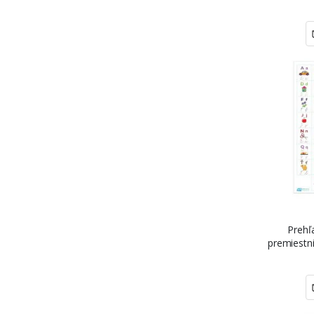
Prehľ
premiestni
Š