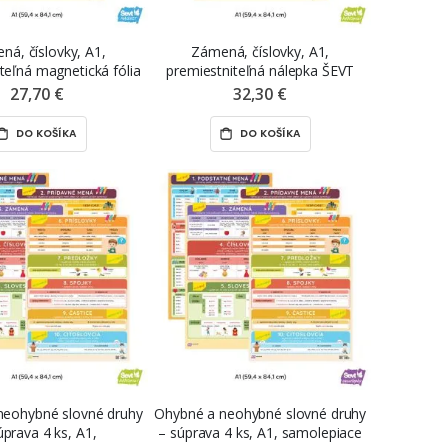
ná, číslovky, A1,
Zámená, číslovky, A1,
teľná magnetická fólia
premiestniteľná nálepka ŠEVT
EVT MAGNET
NANO print
27,70 €
32,30 €
DO KOŠÍKA
DO KOŠÍKA
neohybné slovné druhy
Ohybné a neohybné slovné druhy
úprava 4 ks, A1,
– súprava 4 ks, A1, samolepiace