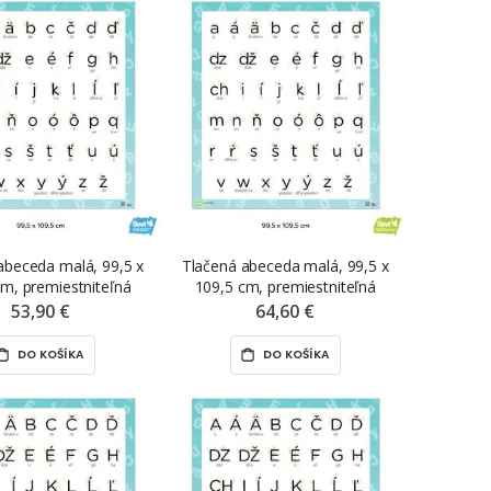
abeceda malá, 99,5 x
Tlačená abeceda malá, 99,5 x
cm, premiestniteľná
109,5 cm, premiestniteľná
ká fólia ŠEVT MAGNET
nálepka ŠEVT NANO print
53,90 €
64,60 €
DO KOŠÍKA
DO KOŠÍKA