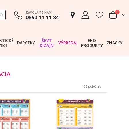
položk
ZAVOLAJTE NÁM
0
0850 11 11 84
Cart
KTICKÉ
ŠEVT
EKO
DARČEKY
VÝPREDAJ
ZNAČKY
VECI
DIZAJN
PRODUKTY
ÁCIA
106
položiek