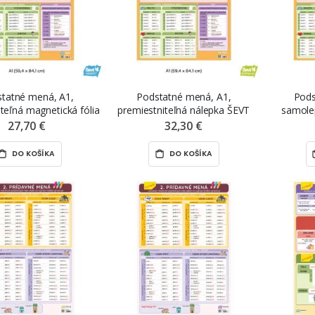
tatné mená, A1,
Podstatné mená, A1,
Pods
teľná magnetická fólia
premiestniteľná nálepka ŠEVT
samole
EVT MAGNET
NANO print
27,70 €
32,30 €
DO KOŠÍKA
DO KOŠÍKA