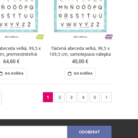
abeceda veľká, 99,5 x
Tlačená abeceda veľká, 99,5 x
cm, premiestniteľná
109,5 cm, samolepiaca nálepka
a ŠEVT NANO print
ŠEVT samolepka
64,60 €
40,00 €
DO KOŠÍKA
DO KOŠÍKA
Page
You're currently reading page
Page
Page
Page
Page
Page
Nasledujúca
1
2
3
4
5
ODOBERAŤ