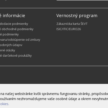
é informácie
Vernostný program
 dodacie podmienky
Zákaznícka karta ŠEVT
é obchodné podmienky
ISIC/ITIC/EURO26
é podmienky
ovaru/odstúpenie od zmluvy
sobných údajov
ené otázky
ké darčekové poukážky
na našej webstránke kvôli správnemu fungovaniu stránky, prispôsobe
h používaním nezhromažďujeme vaše osobné údaje a okrem nevyhnut
ookies.