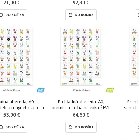
samolepka
premiestniteľné magnetické fólie
premiest
21,00 €
92,30 €
ŠEVT MAGNET
DO KOŠÍKA
DO KOŠÍKA
adná abeceda, A0,
Prehľadná abeceda, A0,
Prehľ
teľná magnetická fólia
premiestniteľná nálepka ŠEVT
samole
EVT MAGNET
NANO print
53,90 €
64,60 €
DO KOŠÍKA
DO KOŠÍKA