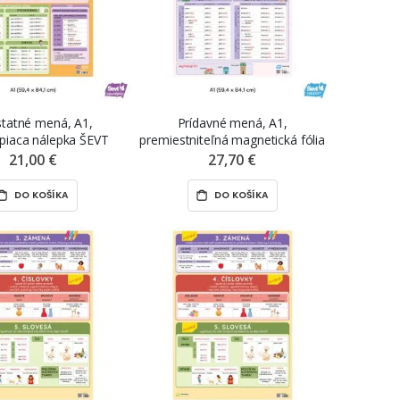
tatné mená, A1,
Prídavné mená, A1,
piaca nálepka ŠEVT
premiestniteľná magnetická fólia
samolepka
ŠEVT MAGNET
21,00 €
27,70 €
DO KOŠÍKA
DO KOŠÍKA