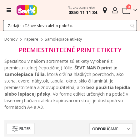
polož
0
ZAVOLAJTE NÁM
Menu
0850 11 11 84
Cart
Domov
Papiere
Samolepiace etikety
PREMIESTNITEĽNÉ PRINT ETIKETY
Špecialitou v našom sortimente sú etikety vyrobené z
premiestniteľnej (repozičnej) fólie.
ŠEVT NANO print je
samolepiaca fólia
, ktorá drží na hladkých povrchoch, ako
stena, dvere, nábytok, tabuľa, okno, sklo či laminát. Je
premiestniteľná a znovupoužiteľná, a to
bez použitia lepidla
alebo lepiacej pásky.
Vo forme etikiet určených na potlač v
laserovej tlačiarni alebo kopírovacom stroji je dostupná vo
formátoch A4 a A3.
FILTER