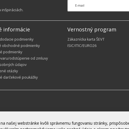
inšpiráciách.
é informácie
Vernostný program
 dodacie podmienky
Zákaznícka karta ŠEVT
é obchodné podmienky
ISIC/ITIC/EURO26
é podmienky
ovaru/odstúpenie od zmluvy
sobných údajov
ené otázky
ké darčekové poukážky
na našej webstránke kvôli správnemu fungovaniu stránky, prispôsobe