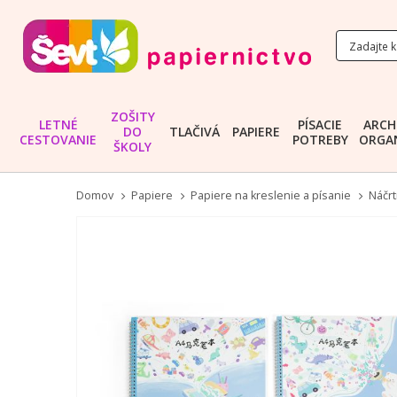
ZOŠITY
LETNÉ
PÍSACIE
ARCH
DO
TLAČIVÁ
PAPIERE
CESTOVANIE
POTREBY
ORGAN
ŠKOLY
Domov
Papiere
Papiere na kreslenie a písanie
Náčrt
Preskočiť
na
koniec
galérie
obrázkov