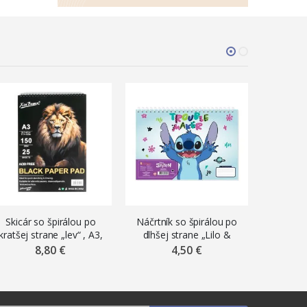
ZĽAVA
V PR
Skicár so špirálou po
Náčrtník so špirálou po
Skicár „
kratšej strane „lev“ , A3,
dlhšej strane „Lilo &
A4, 110 
150 g/m², 25 čiernych
Stitch“ , A4, 30 listov
mi
8,80 €
4,50 €
4,6
listov