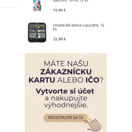
štetcom, 10 ml, 12 ks
10,90 €
Umelecké štetce v puzdre, 12
ks
22,90 €