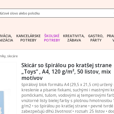
IVÁCIA,
KANCELÁRSKE
ŠKOLSKÉ
KREATIVITA,
GASTRO,
PRA
IZÁCIA
POTREBY
POTREBY
ZÁBAVA
PÁRTY
níky, skicáre
Skicár so špirálou po kratšej strane
„Toys“ , A4, 120 g/m², 50 listov, mix
motívov
špirálový blok formátu A4 (29,5 x 21,5 cm) určený
kreslenie a písanie fixkami, suchými i mastnými kr
pomôckami, tušom, vodovými aj temperovými farb
vnútorné listy bielej farby s plošnou hmotnosťou
g/m2 • so špirálou po kratšej strane • pevné tvrd
zabezpečujú dlhú životnosť • rozsah: 25 listov • d