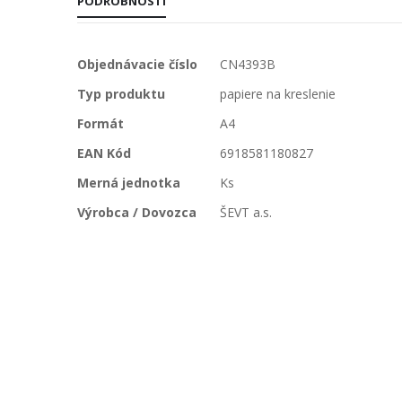
PODROBNOSTI
Viac
Objednávacie číslo
CN4393B
informácií
Typ produktu
papiere na kreslenie
Formát
A4
EAN Kód
6918581180827
Merná jednotka
Ks
Výrobca / Dovozca
ŠEVT a.s.