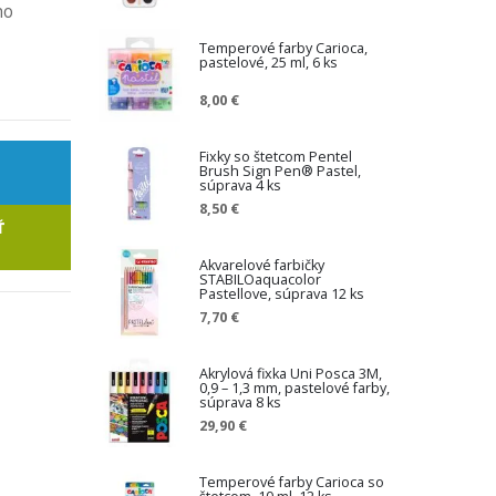
ho
Temperové farby Carioca,
pastelové, 25 ml, 6 ks
8,00 €
Fixky so štetcom Pentel
Brush Sign Pen® Pastel,
súprava 4 ks
8,50 €
Ť
Akvarelové farbičky
STABILOaquacolor
Pastellove, súprava 12 ks
7,70 €
Akrylová fixka Uni Posca 3M,
0,9 – 1,3 mm, pastelové farby,
súprava 8 ks
29,90 €
Temperové farby Carioca so