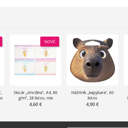
NOVÉ
“,
Skicár „zmrzlina“, A4, 80
Náčrtník „kapybara“, 60
ix
g/m², 28 listov, mix
listov
motívov
4,60 €
4,90 €