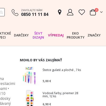
položk
ZAVOLAJTE NÁM
0
0850 11 11 84
Cart
KTICKÉ
ŠEVT
EKO
DARČEKY
VÝPREDAJ
ZNAČKY
VECI
DIZAJN
PRODUKTY
MOHLO BY VÁS ZAUJÍMAŤ
Štetce guľaté a ploché , 7 ks
 na
5,00 €
esliacimi
ami •
Vodové farby, priemer 28
 110
mm, 12 ks
é dosky
odávaný
6,90 €