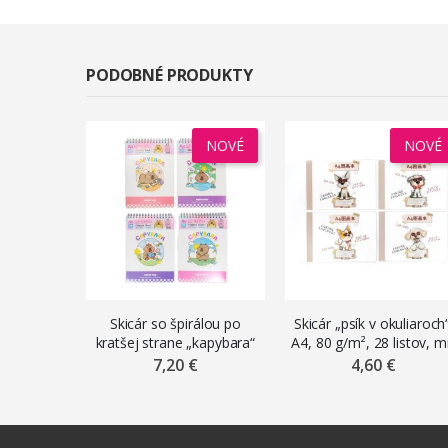
PODOBNÉ PRODUKTY
NOVÉ
NOVÉ
Skicár so špirálou po
Skicár „psík v okuliaroch
kratšej strane „kapybara“
A4, 80 g/m², 28 listov, m
, A4, 100 g/m², 45 listov,
motívov
7,20 €
4,60 €
mix motívov