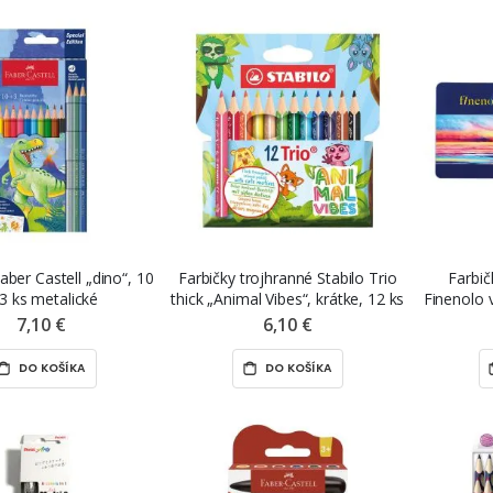
aber Castell „dino“, 10
Farbičky trojhranné Stabilo Trio
Farbič
3 ks metalické
thick „Animal Vibes“, krátke, 12 ks
Finenolo 
7,10 €
6,10 €
DO KOŠÍKA
DO KOŠÍKA