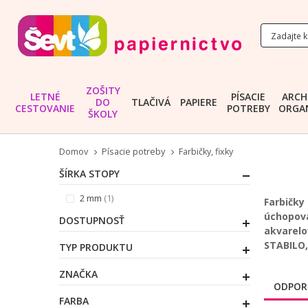
ZOŠITY
LETNÉ
PÍSACIE
ARCH
DO
TLAČIVÁ
PAPIERE
CESTOVANIE
POTREBY
ORGAN
ŠKOLY
Domov
Písacie potreby
Farbičky, fixky
ŠÍRKA STOPY
položka
2 mm
1
Farbičky
úchopov
DOSTUPNOSŤ
akvarelo
STABILO,
TYP PRODUKTU
ZNAČKA
ODPOR
FARBA