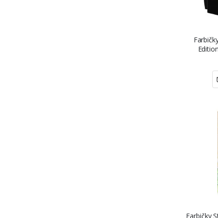
Farbičk
Editio
Farbičky S