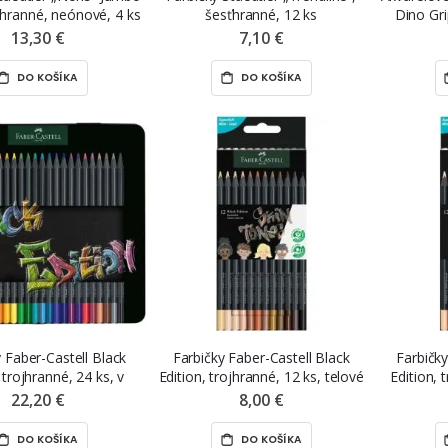
ťhranné, neónové, 4 ks
šesťhranné, 12 ks
Dino Gri
a strúhadlo
13,30 €
7,10 €
DO KOŠÍKA
DO KOŠÍKA
 Faber-Castell Black
Farbičky Faber-Castell Black
Farbičky
 trojhranné, 24 ks, v
Edition, trojhranné, 12 ks, telové
Edition, 
vovom puzdre
farby
22,20 €
8,00 €
DO KOŠÍKA
DO KOŠÍKA