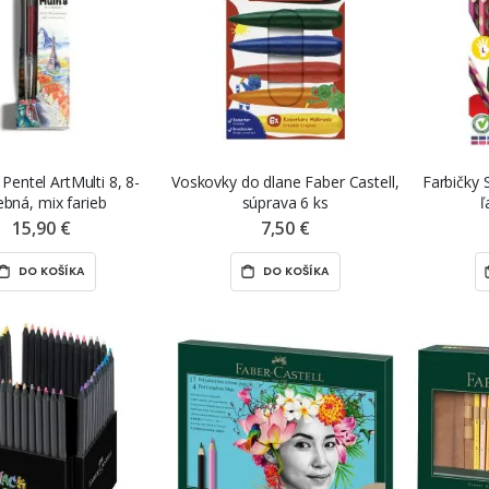
Pentel ArtMulti 8, 8-
Voskovky do dlane Faber Castell,
Farbičky 
ebná, mix farieb
súprava 6 ks
ľ
15,90 €
7,50 €
DO KOŠÍKA
DO KOŠÍKA