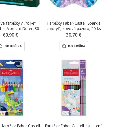
vé farbičky v „rolke“
Farbičky Faber-Castell Sparkle
ell Albrecht Dürer, 30
„motýľ“, kovové puzdro, 20 ks
ks
69,90 €
30,70 €
DO KOŠÍKA
DO KOŠÍKA
 farbičky Faber Castell
Farbičky Faber Castell „Unicorn“,