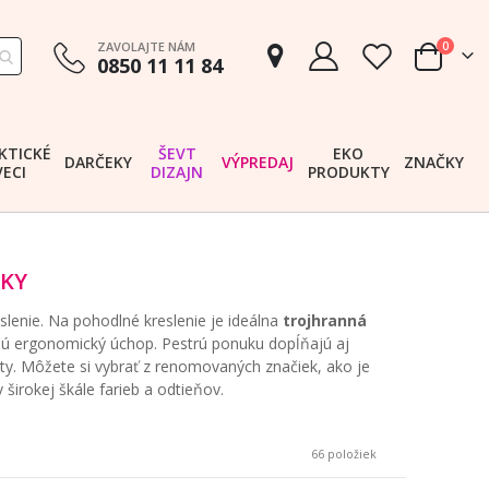
položk
ZAVOLAJTE NÁM
0
0850 11 11 84
Cart
KTICKÉ
ŠEVT
EKO
DARČEKY
VÝPREDAJ
ZNAČKY
VECI
DIZAJN
PRODUKTY
LKY
lenie. Na pohodlné kreslenie je ideálna
trojhranná
ajú ergonomický úchop. Pestrú ponuku dopĺňajú aj
ty. Môžete si vybrať z renomovaných značiek, ako je
 širokej škále farieb a odtieňov.
66
položiek