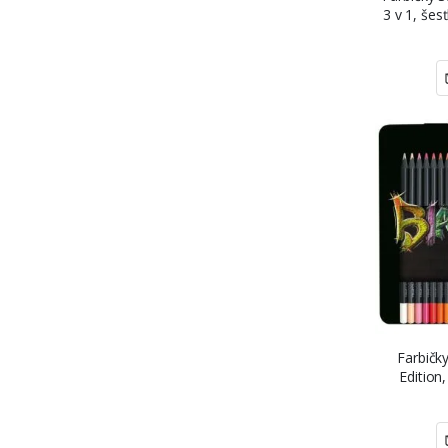
3 v 1, šes
Farbičky
Edition,
ko