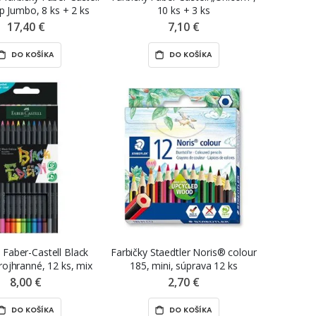
p Jumbo, 8 ks + 2 ks
10 ks + 3 ks
17,40 €
7,10 €
DO KOŠÍKA
DO KOŠÍKA
 Faber-Castell Black
Farbičky Staedtler Noris® colour
trojhranné, 12 ks, mix
185, mini, súprava 12 ks
farieb
8,00 €
2,70 €
DO KOŠÍKA
DO KOŠÍKA