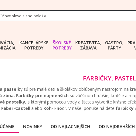
IVÁCIA,
KANCELÁRSKE
ŠKOLSKÉ
KREATIVITA,
GASTRO,
PRA
IZÁCIA
POTREBY
POTREBY
ZÁBAVA
PÁRTY
FARBIČKY, PASTE
 a pastelk
y sú pre malé deti a školákov obľúbeným nástrojom na kres
á zóna.
Farbičky pre najmenších
sú väčšinou hrubšie, kratšie a m
vé pastelky,
s ktorými pomocou vody a štetca vytvoríte krásne efek
 Faber-Castel
l alebo
Koh-i-no
or. V našej ponuke nájdete
farbičky
v
ÚČAME
NOVINKY
OD NAJLACNEJŠÍCH
OD NAJDRAHŠÍCH