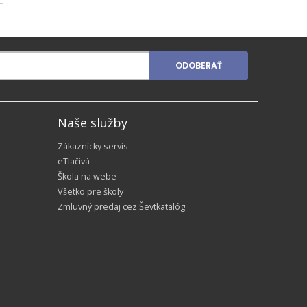
ODOBERAŤ
Naše služby
Zákaznícky servis
eTlačivá
Škola na webe
Všetko pre školy
Zmluvný predaj cez Ševtkatalóg