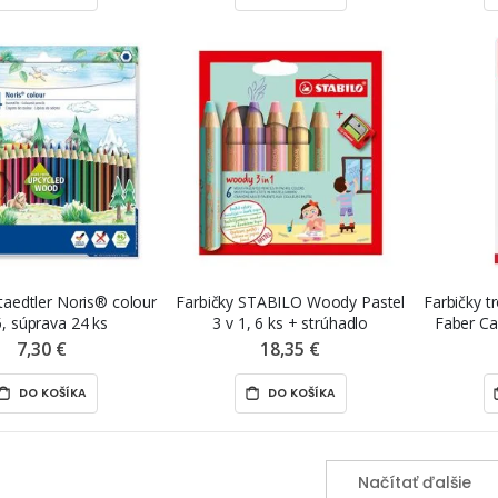
taedtler Noris® colour
Farbičky STABILO Woody Pastel
Farbičky t
, súprava 24 ks
3 v 1, 6 ks + strúhadlo
Faber Cas
7,30 €
18,35 €
DO KOŠÍKA
DO KOŠÍKA
Načítať ďalšie