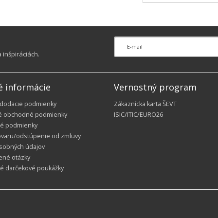
inšpiráciách.
é informácie
Vernostný program
 dodacie podmienky
Zákaznícka karta ŠEVT
é obchodné podmienky
ISIC/ITIC/EURO26
é podmienky
ovaru/odstúpenie od zmluvy
sobných údajov
ené otázky
ké darčekové poukážky