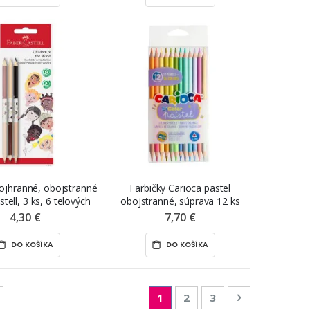
rojhranné, obojstranné
Farbičky Carioca pastel
tell, 3 ks, 6 telových
obojstranné, súprava 12 ks
farieb
4,30 €
7,70 €
DO KOŠÍKA
DO KOŠÍKA
Page
You're currently reading pag
Page
Page
Page
Nasledujúca
1
2
3