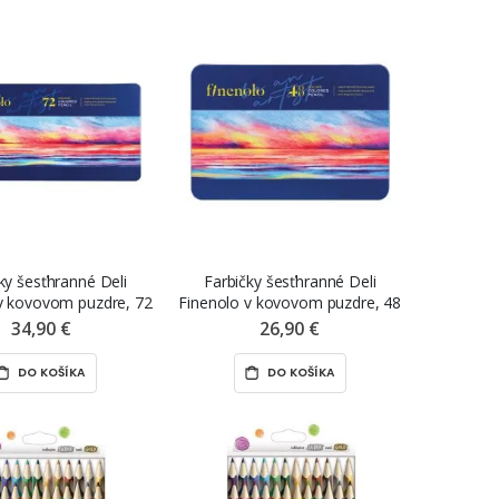
ky šesťhranné Deli
Farbičky šesťhranné Deli
v kovovom puzdre, 72
Finenolo v kovovom puzdre, 48
ks
ks
34,90 €
26,90 €
DO KOŠÍKA
DO KOŠÍKA