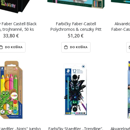
y Faber Castell Black
Farbičky Faber-Castell
Akvarelo
n, trojhranné, 50 ks
Polychromos & ceruzky Pitt
Faber-Cast
Matt, 21 ks + guma + strúhadlo
33,80 €
51,20 €
DO KOŠÍKA
DO KOŠÍKA
taedtler „Noris“ Jumbo
Farbičky Staedtler „Trendline“,
Akvarelové