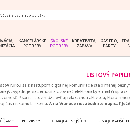
IVÁCIA,
KANCELÁRSKE
ŠKOLSKÉ
KREATIVITA,
GASTRO,
PRA
IZÁCIA
POTREBY
POTREBY
ZÁBAVA
PÁRTY
LISTOVÝ PAPIE
istov
rukou sa s nástupom digitálnej komunikácie stalo menej bežným,
obnejší, vyjadruje viac emócií a citov než elektronický e-mail či sprá
ozornosť. Písanie listov môže byť aj relaxačnou aktivitou, ktorá zmier
voj čas niekomu blízkemu.
A na Vianoce nezabudnite napísať Ježi
ÚČAME
NOVINKY
OD NAJLACNEJŠÍCH
OD NAJDRAHŠÍCH