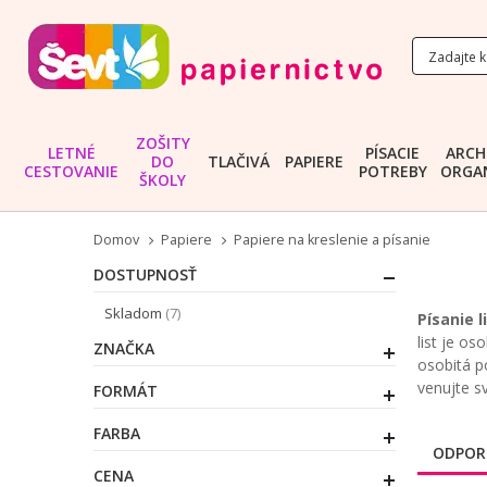
ZOŠITY
LETNÉ
PÍSACIE
ARCH
DO
TLAČIVÁ
PAPIERE
CESTOVANIE
POTREBY
ORGAN
ŠKOLY
Domov
Papiere
Papiere na kreslenie a písanie
DOSTUPNOSŤ
položky
Skladom
7
Písanie l
list je os
ZNAČKA
osobitá p
venujte s
FORMÁT
FARBA
ODPOR
CENA