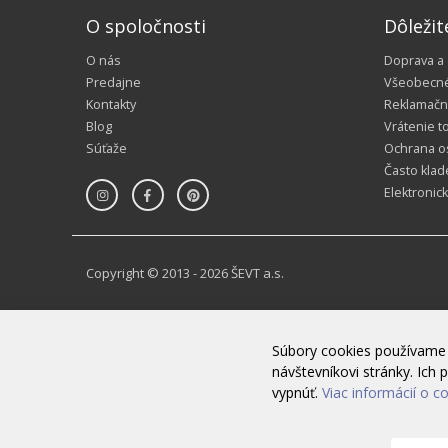
O spoločnosti
Dôležit
O nás
Doprava a
Predajne
Všeobecn
Kontakty
Reklamačn
Blog
Vrátenie t
Súťaže
Ochrana o
Často klad
Elektronic
Copyright © 2013 - 2026 ŠEVT a.s.
Súbory cookies používame 
návštevníkovi stránky. Ic
vypnúť.
Viac informácií o c