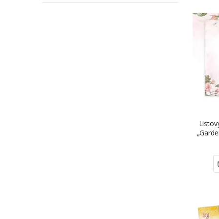
Listov
„Garde
hárk