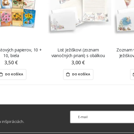
stových papierov, 10 +
List Ježiškovi (zoznam
Zoznam vi
10, biela
vianočných prianí) s obálkou
Ježiško
„zvieratká“, 2 ks
3,50 €
3,00 €
DO KOŠÍKA
DO KOŠÍKA
inšpiráciách.