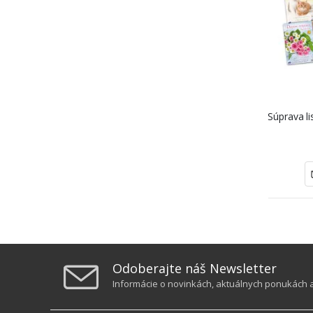
Súprava li
Odoberajte náš Newsletter
Informácie o novinkách, aktuálnych ponukách a 