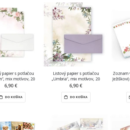
ý papier s potlačou
Listový papier s potlačou
Zoznam vi
n“, mix motívov, 20
„Umbria“, mix motívov, 20
Ježiškovi
ov a 10 DL obálok
hárkov a 10 DL obálok
c
6,90 €
6,90 €
DO KOŠÍKA
DO KOŠÍKA