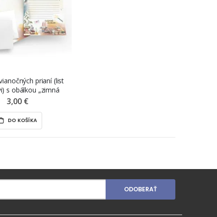
anočných prianí (list
vi) s obálkou „zimná
krajina“, 2 ks
3,00 €
DO KOŠÍKA
ODOBERAŤ