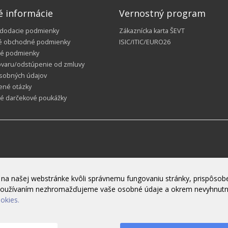
é informácie
Vernostný program
 dodacie podmienky
Zákaznícka karta ŠEVT
é obchodné podmienky
ISIC/ITIC/EURO26
é podmienky
ovaru/odstúpenie od zmluvy
sobných údajov
ené otázky
ké darčekové poukážky
na našej webstránke kvôli správnemu fungovaniu stránky, prispôsobe
h používaním nezhromažďujeme vaše osobné údaje a okrem nevyhnut
ookies.