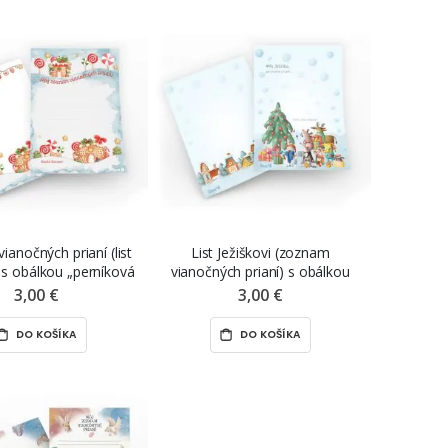
anočných prianí (list
List Ježiškovi (zoznam
) s obálkou „perníková
vianočných prianí) s obálkou
halúpka“, 2 ks
„zvieratká a domčeky“, 2 ks
3,00 €
3,00 €
DO KOŠÍKA
DO KOŠÍKA