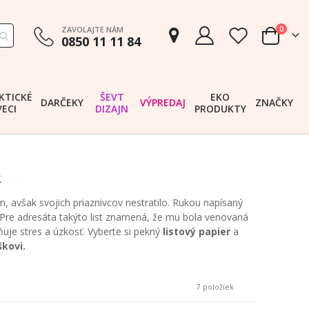
položk
ZAVOLAJTE NÁM
0
0850 11 11 84
Cart
KTICKÉ
ŠEVT
EKO
DARČEKY
VÝPREDAJ
ZNAČKY
VECI
DIZAJN
PRODUKTY
R
 avšak svojich priaznivcov nestratilo. Rukou napísaný
va. Pre adresáta takýto list znamená, že mu bola venovaná
ňuje stres a úzkosť. Vyberte si pekný
listový papier
a
škovi.
7
položiek