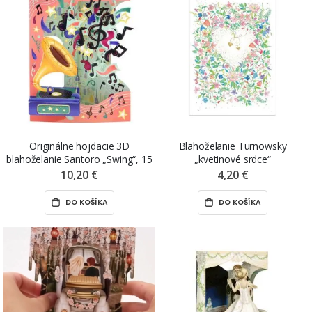
Originálne hojdacie 3D
Blahoželanie Turnowsky
blahoželanie Santoro „Swing“, 15
„kvetinové srdce“
x 20 x 1 cm
10,20 €
4,20 €
DO KOŠÍKA
DO KOŠÍKA