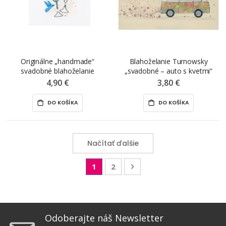
Originálne „handmade“
Blahoželanie Turnowsky
svadobné blahoželanie
„svadobné – auto s kvetmi“
„svadobné poháre“, 15 x 15 cm
4,90 €
3,80 €
DO KOŠÍKA
DO KOŠÍKA
Načítať ďalšie
Page
You're currently reading page
Page
Page
Nasledujúca
1
2
Odoberajte náš Newsletter