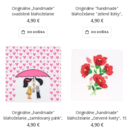
Originálne „handmade“
Originálne "handmade"
svadobné blahoželanie
blahoželanie "zelené lístky",
„prípitok“, 15 x 15 cm
rozmer 15 x 15 cm
4,90 €
4,90 €
DO KOŠÍKA
DO KOŠÍKA
Originálne „handmade“
Originálne „handmade“
blahoželanie „zamilovaný párik“,
blahoželanie „červené kvety“, 15
15 x 15 cm
x 15 cm
4,90 €
4,90 €