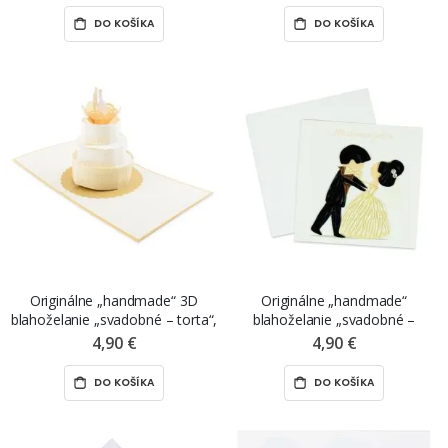
DO KOŠÍKA
DO KOŠÍKA
Originálne „handmade“ 3D
Originálne „handmade“
blahoželanie „svadobné – torta“,
blahoželanie „svadobné –
15 x 15 cm
mladomanželom“, 15 x 15 cm
4,90 €
4,90 €
DO KOŠÍKA
DO KOŠÍKA