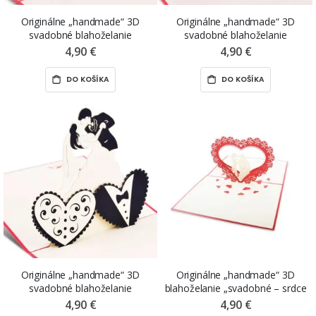
Originálne „handmade“ 3D
Originálne „handmade“ 3D
svadobné blahoželanie
svadobné blahoželanie
„mladomanželia na bicykli“, 13 x
„mladomanželia pod oblúkom“,
4,90 €
4,90 €
18 cm
13 x 18 cm
DO KOŠÍKA
DO KOŠÍKA
Originálne „handmade“ 3D
Originálne „handmade“ 3D
svadobné blahoželanie
blahoželanie „svadobné – srdce
„tancujúci mladomanželia“, 15 x
s mladomanželmi“, 13 x 18 cm
4,90 €
4,90 €
15 cm