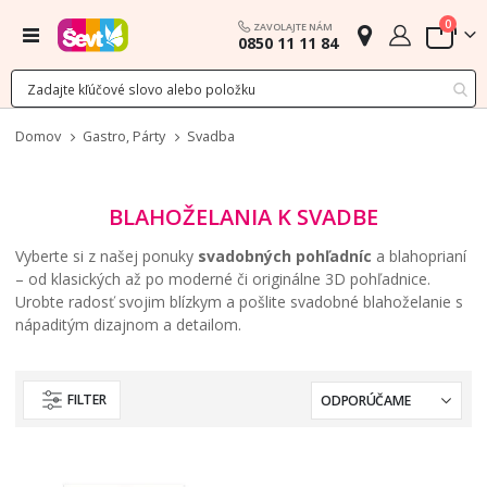
polož
0
ZAVOLAJTE NÁM
Menu
0850 11 11 84
Cart
Domov
Gastro, Párty
Svadba
BLAHOŽELANIA K SVADBE
Vyberte si z našej ponuky
svadobných pohľadníc
a blahoprianí
– od klasických až po moderné či originálne 3D pohľadnice.
Urobte radosť svojim blízkym a pošlite svadobné blahoželanie s
nápaditým dizajnom a detailom.
FILTER