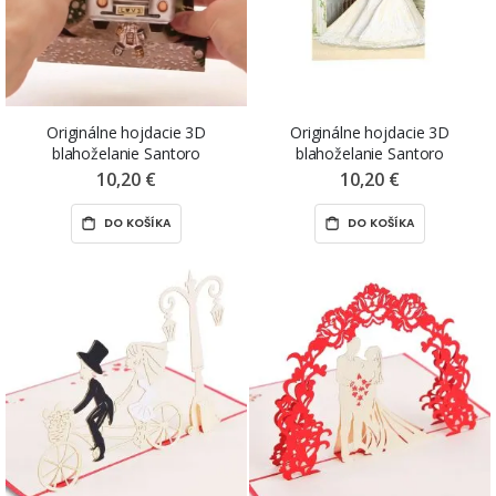
Originálne hojdacie 3D
Originálne hojdacie 3D
blahoželanie Santoro
blahoželanie Santoro
„mladomanželia v aute“, 14,5 x
„mladomanželia – tanec“, 15 x
10,20 €
10,20 €
19,5 x 1 cm
20 x 1 cm
DO KOŠÍKA
DO KOŠÍKA