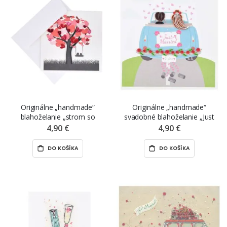
Originálne „handmade“
Originálne „handmade“
blahoželanie „strom so
svadobné blahoželanie „Just
srdiečkami“, 15 x 15 cm
Married“, 15 x 15 cm
4,90 €
4,90 €
DO KOŠÍKA
DO KOŠÍKA