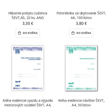
Hlásenie pobytu cudzinca
Potvrdenka za ubytovanie ŠEVT,
ŠEVT,A5, 20 ks, ANG
A6, 100 listov
3,30 €
3,80 €
DO KOŠÍKA
DO KOŠÍKA
Kniha evidencie vjazdu a výjazdu
Kniha evidencie návštev ŠEVT,
motorových vozidiel ŠEVT, A4,
A4, 50 listov