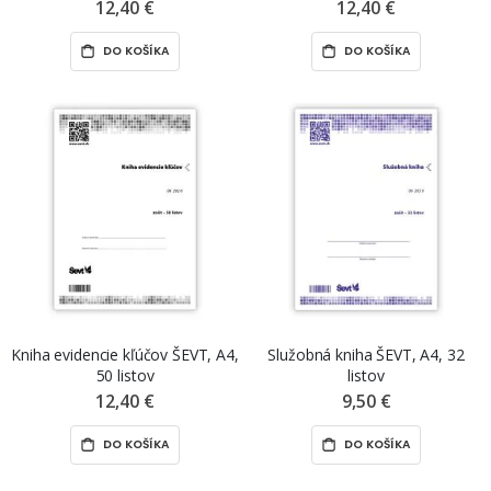
50 listov
12,40 €
12,40 €
DO KOŠÍKA
DO KOŠÍKA
Kniha evidencie kľúčov ŠEVT, A4,
Služobná kniha ŠEVT, A4, 32
50 listov
listov
12,40 €
9,50 €
DO KOŠÍKA
DO KOŠÍKA