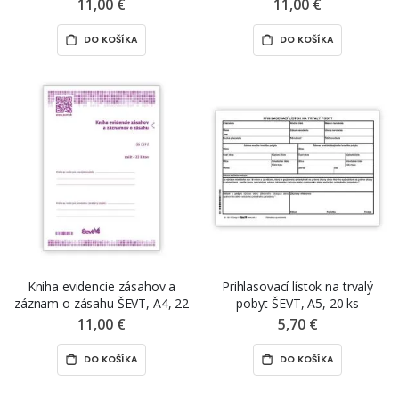
11,00 €
11,00 €
DO KOŠÍKA
DO KOŠÍKA
Kniha evidencie zásahov a
Prihlasovací lístok na trvalý
záznam o zásahu ŠEVT, A4, 22
pobyt ŠEVT, A5, 20 ks
listov
11,00 €
5,70 €
DO KOŠÍKA
DO KOŠÍKA