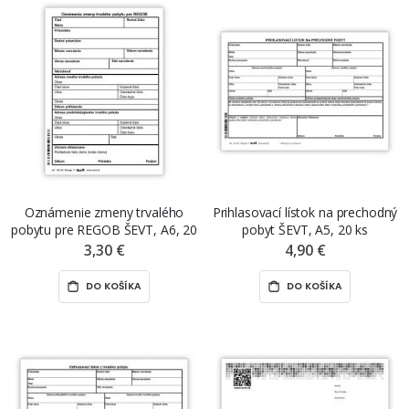
Oznámenie zmeny trvalého
Prihlasovací lístok na prechodný
pobytu pre REGOB ŠEVT, A6, 20
pobyt ŠEVT, A5, 20 ks
ks
3,30 €
4,90 €
DO KOŠÍKA
DO KOŠÍKA