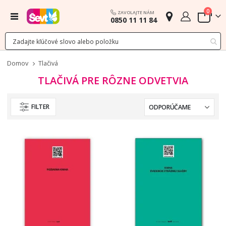
polož
0
ZAVOLAJTE NÁM
Menu
0850 11 11 84
Cart
Domov
Tlačivá
TLAČIVÁ PRE RÔZNE ODVETVIA
FILTER