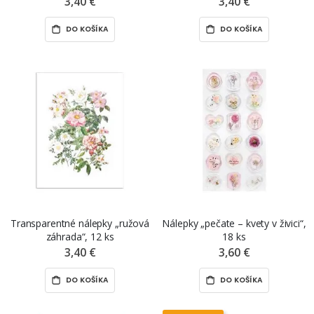
3,40 €
3,40 €
DO KOŠÍKA
DO KOŠÍKA
Transparentné nálepky „ružová
Nálepky „pečate – kvety v živici“,
záhrada“, 12 ks
18 ks
3,40 €
3,60 €
DO KOŠÍKA
DO KOŠÍKA