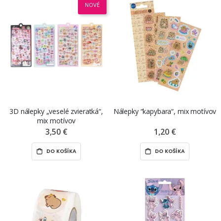
NOVÉ
3D nálepky „veselé zvieratká“,
Nálepky “kapybara“, mix motívov
mix motívov
3,50 €
1,20 €
DO KOŠÍKA
DO KOŠÍKA