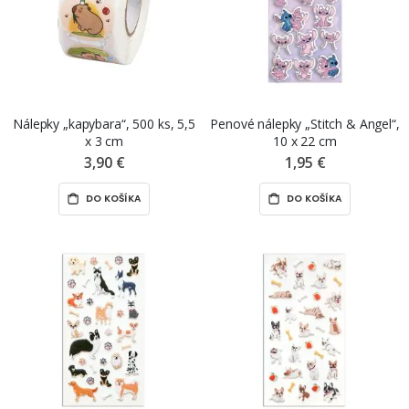
Nálepky „kapybara“, 500 ks, 5,5
Penové nálepky „Stitch & Angel“,
x 3 cm
10 x 22 cm
3,90 €
1,95 €
DO KOŠÍKA
DO KOŠÍKA