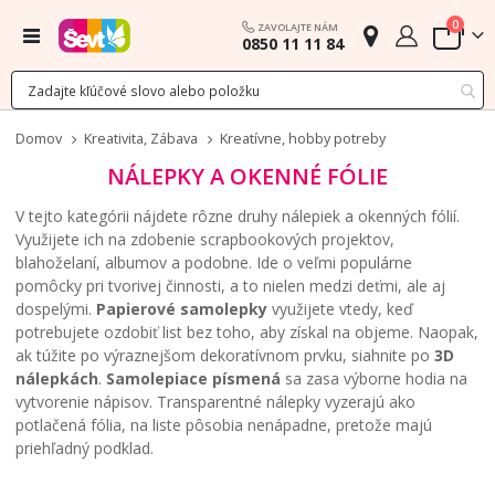
polož
0
ZAVOLAJTE NÁM
Menu
0850 11 11 84
Cart
Domov
Kreativita, Zábava
Kreatívne, hobby potreby
NÁLEPKY A OKENNÉ FÓLIE
V tejto kategórii nájdete rôzne druhy nálepiek a okenných fólií.
Využijete ich na zdobenie scrapbookových projektov,
blahoželaní, albumov a podobne. Ide o veľmi populárne
pomôcky pri tvorivej činnosti, a to nielen medzi deťmi, ale aj
dospelými.
Papierové samolepky
využijete vtedy, keď
potrebujete ozdobiť list bez toho, aby získal na objeme. Naopak,
ak túžite po výraznejšom dekoratívnom prvku, siahnite po
3D
nálepkách
.
Samolepiace písmená
sa zasa výborne hodia na
vytvorenie nápisov. Transparentné nálepky vyzerajú ako
potlačená fólia, na liste pôsobia nenápadne, pretože majú
priehľadný podklad.