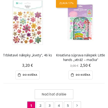
ZĽAVA 17%
Trblietavé nálepky „kvety“, 46 ks
Kreatívna súprava nálepiek Little
hands „vitráž – mačka“
3,20 €
2,50 €
Znížená
3,00 €
cena
DO KOŠÍKA
DO KOŠÍKA
Načítať ďalšie
Page
You're currently reading page
Page
Page
Page
Page
Page
Nasledujúca
1
2
3
4
5