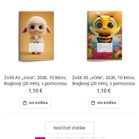
Zošit A5 „ovca“, 2026, 10 listov,
Zošit A5 „včela“, 2026, 10 listov,
linajkový (20 mm), s pomocnou
linajkový (20 mm), s pomocnou
linkou, 511
linkou, 511
1,10 €
1,10 €
DO KOŠÍKA
DO KOŠÍKA
Načítať ďalšie