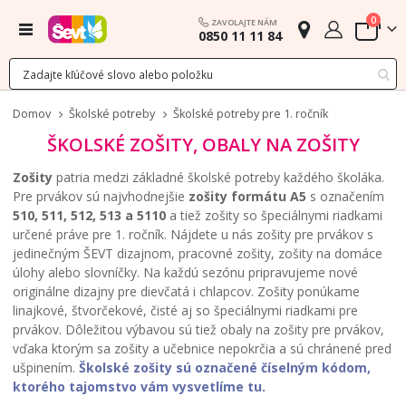
polož
0
ZAVOLAJTE NÁM
Menu
0850 11 11 84
Cart
Domov
Školské potreby
Školské potreby pre 1. ročník
ŠKOLSKÉ ZOŠITY, OBALY NA ZOŠITY
Zošity
patria medzi základné školské potreby každého školáka.
Pre prvákov sú najvhodnejšie
zošity formátu A5
s označením
510, 511, 512, 513 a 5110
a tiež zošity so špeciálnymi riadkami
určené práve pre 1. ročník. Nájdete u nás zošity pre prvákov s
jedinečným ŠEVT dizajnom, pracovné zošity, zošity na domáce
úlohy alebo slovníčky. Na každú sezónu pripravujeme nové
originálne dizajny pre dievčatá i chlapcov. Zošity ponúkame
linajkové, štvorčekové, čisté aj so špeciálnymi riadkami pre
prvákov. Dôležitou výbavou sú tiež obaly na zošity pre prvákov,
vďaka ktorým sa zošity a učebnice nepokrčia a sú chránené pred
ušpinením.
Školské zošity sú označené číselným kódom,
ktorého tajomstvo vám vysvetlíme tu.