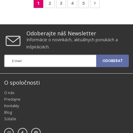
Page
You're currently reading page
Page
Page
Page
Page
Page
Nasledujúca
1
2
3
4
5
Odoberajte náš Newsletter
Informácie o novinkách, aktuálnych ponukách a
inšpiráciách.
ODOBERAŤ
O spoločnosti
O nás
Predajne
Kontakty
Blog
Súťaže