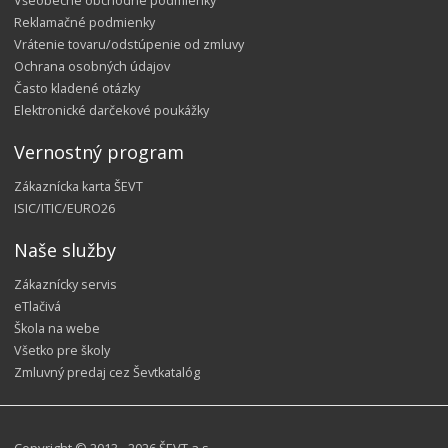
Všeobecné obchodné podmienky
Reklamačné podmienky
Vrátenie tovaru/odstúpenie od zmluvy
Ochrana osobných údajov
Často kladené otázky
Elektronické darčekové poukážky
Vernostný program
Zákaznícka karta ŠEVT
ISIC/ITIC/EURO26
Naše služby
Zákaznícky servis
eTlačivá
Škola na webe
Všetko pre školy
Zmluvný predaj cez Ševtkatalóg
Copyright © 2013 - 2026 ŠEVT a.s.