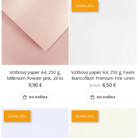
ZĽAVA 20%
Vizitkový papier A4, 250 g,
Vizitkový papier A4, 250 g, Favini
Millenium Powder pink, 20 ks
Biancoflash Premium Fine Linen
2-S, 10 ks
9,90 €
6,50 €
Znížená
8,10 €
cena
DO KOŠÍKA
DO KOŠÍKA
ZĽAVA 20%
ZĽAVA 20%