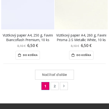
Vizitkový papier A4, 250 g, Favini
Vizitkový papier A4, 260 g, Favini
Biancoflash Premium, 10 ks
Prisma 2-S Metallic White, 10 ks
6,50 €
Znížená
6,50 €
Znížená
8,10 €
8,10 €
cena
cena
DO KOŠÍKA
DO KOŠÍKA
Načítať ďalšie
Page
You're currently reading page
Page
Page
Nasledujúca
1
2