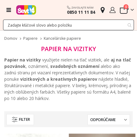
polož
0
ZAVOLAJTE NÁM
Menu
0850 11 11 84
Cart
Domov
Papiere
Kancelárske papiere
PAPIER NA VIZITKY
Papier na vizitky
využijete nielen na tlač vizitiek, ale
aj na tlač
pozvánok
, oznámení,
svadobných oznámení
alebo ako
zadnú stranu pri viazaní reprezentatívnych dokumentov. V našej
ponuke
vizitkových a kreatívnych papierov
nájdete hladké,
štruktúrované i metalické papiere. V bielej, krémovej, prírodnej a
iných obľúbených farbách. Všetky papiere sú formátu A4, balené
po 10 alebo 20 hárkov.
FILTER