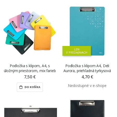
LEN
V PREDAJNIACH
Podložka s klipom, A4, s
Podložka s klipom A4, Deli
úložným priestorom, mix farieb
Aurora, priehľadná tyrkysová
7,50 €
4,70 €
DO KOŠÍKA