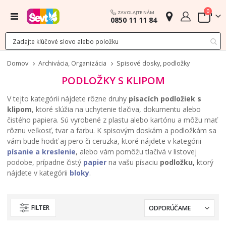
polož
0
ZAVOLAJTE NÁM
Menu
0850 11 11 84
Cart
Domov
Archivácia, Organizácia
Spisové dosky, podložky
PODLOŽKY S KLIPOM
V tejto kategórii nájdete rôzne druhy
písacích podložiek s
klipom
, ktoré slúžia na uchytenie tlačiva, dokumentu alebo
čistého papiera. Sú vyrobené z plastu alebo kartónu a môžu mať
rôznu veľkosť, tvar a farbu. K spisovým doskám a podložkám sa
vám bude hodiť aj pero či ceruzka, ktoré nájdete v kategórii
písanie a kreslenie
, alebo vám pomôžu tlačivá v listovej
podobe, prípadne čistý
papier
na vašu písaciu
podložku,
ktorý
nájdete v kategórii
bloky
.
FILTER