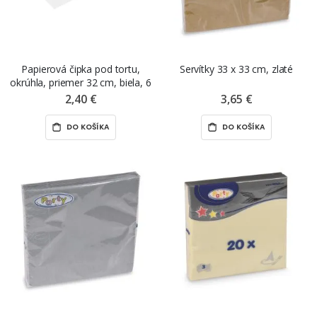
Papierová čipka pod tortu,
Servítky 33 x 33 cm, zlaté
okrúhla, priemer 32 cm, biela, 6
ks
2,40 €
3,65 €
DO KOŠÍKA
DO KOŠÍKA