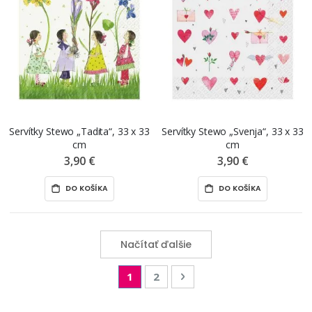
Servítky Stewo „Tadita“, 33 x 33
Servítky Stewo „Svenja“, 33 x 33
cm
cm
3,90 €
3,90 €
DO KOŠÍKA
DO KOŠÍKA
Načítať ďalšie
Page
You're currently reading page
Page
Page
Nasledujúca
1
2