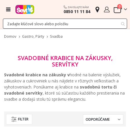
polož
0
ZAVOLAJTE NÁM
Menu
0850 11 11 84
Cart
Domov
Gastro, Párty
Svadba
SVADOBNÉ KRABICE NA ZÁKUSKY,
SERVÍTKY
Svadobné krabice na zákusky v
hodné na balenie výslužiek,
zákuskov a cukroviniek u nás nájdete v rôznych veľkostiach a
vyhotoveniach. Ponúkame aj krabice na
svadobnú tortu či
svadobné servítky
, ktoré sú súčasťou každého prestierania na
svadbe a dodajú stolu tú správnu eleganciu.
FILTER