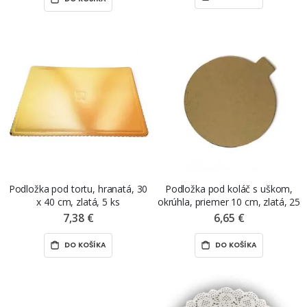
Podložka pod tortu, hranatá, 30
Podložka pod koláč s uškom,
x 40 cm, zlatá, 5 ks
okrúhla, priemer 10 cm, zlatá, 25
ks
7,38 €
6,65 €
DO KOŠÍKA
DO KOŠÍKA