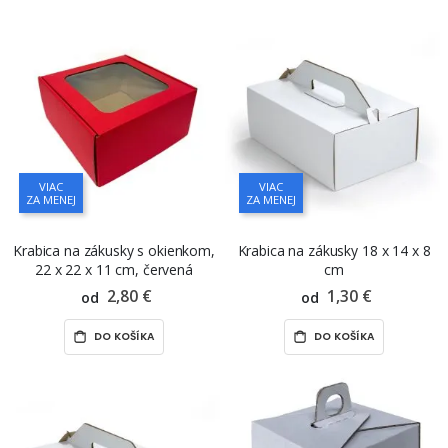
VIAC
VIAC
ZA MENEJ
ZA MENEJ
Krabica na zákusky s okienkom,
Krabica na zákusky 18 x 14 x 8
22 x 22 x 11 cm, červená
cm
2,80 €
1,30 €
od
od
DO KOŠÍKA
DO KOŠÍKA