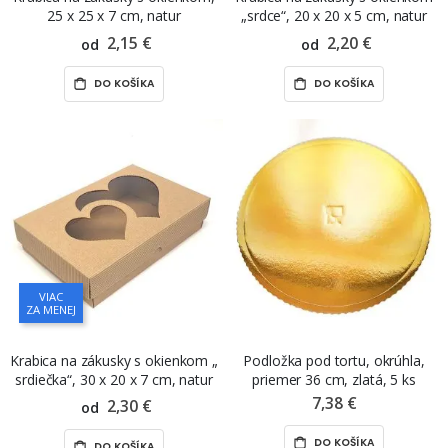
25 x 25 x 7 cm, natur
„srdce“, 20 x 20 x 5 cm, natur
2,15 €
2,20 €
od
od
DO KOŠÍKA
DO KOŠÍKA
VIAC
ZA MENEJ
Krabica na zákusky s okienkom „
Podložka pod tortu, okrúhla,
srdiečka“, 30 x 20 x 7 cm, natur
priemer 36 cm, zlatá, 5 ks
7,38 €
2,30 €
od
DO KOŠÍKA
DO KOŠÍKA