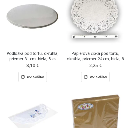
Podložka pod tortu, okrúhla,
Papierová čipka pod tortu,
priemer 31 cm, biela, 5 ks
okrúhla, priemer 24 cm, biela, 8
ks
8,10 €
2,25 €
DO KOŠÍKA
DO KOŠÍKA