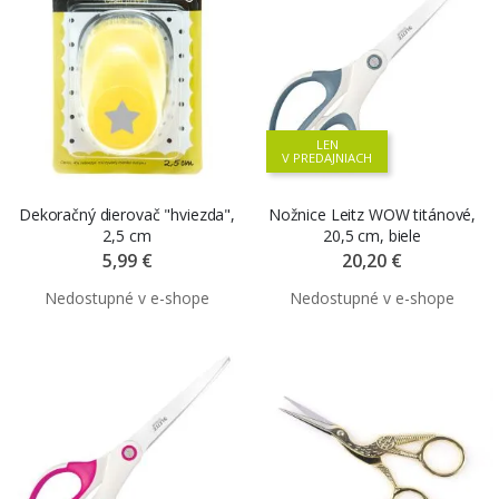
LEN
V PREDAJNIACH
Dekoračný dierovač "hviezda",
Nožnice Leitz WOW titánové,
2,5 cm
20,5 cm, biele
5,99 €
20,20 €