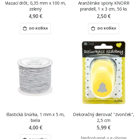
Viazací drôt, 0,35 mm x 100 m,
Aranžérske spony KNORR
zelený
prandell, 1 x 3 cm, 50 ks
4,90 €
2,50 €
DO KOŠÍKA
DO KOŠÍKA
Elastická šnúrka, 1 mm x 5 m,
Dekoračný dierovač "zvonček",
biela
2,5 cm
4,00 €
5,99 €