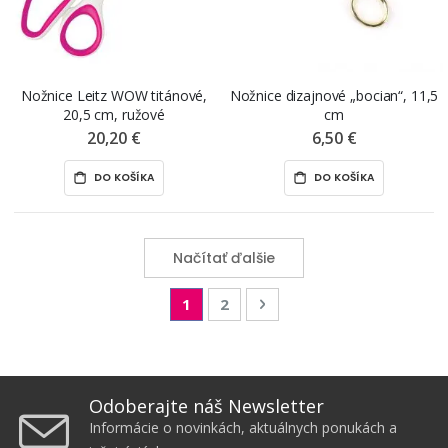
Nožnice Leitz WOW titánové,
Nožnice dizajnové „bocian“, 11,5
20,5 cm, ružové
cm
20,20 €
6,50 €
DO KOŠÍKA
DO KOŠÍKA
Načítať ďalšie
Page
You're currently reading page
Page
Page
Nasledujúca
1
2
Odoberajte náš Newsletter
Informácie o novinkách, aktuálnych ponukách a