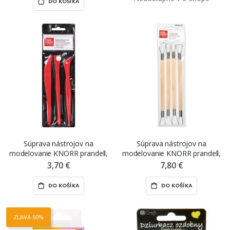
DO KOŠÍKA
Súprava nástrojov na
Súprava nástrojov na
modelovanie KNORR prandell,
modelovanie KNORR prandell,
plastová, 3 ks
drevená 4 ks
3,70 €
7,80 €
DO KOŠÍKA
DO KOŠÍKA
ZĽAVA 50%