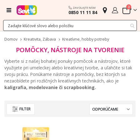
polož
0
ZAVOLAJTE NÁM
Menu
0850 11 11 84
Cart
Domov
Kreativita, Zábava
Kreatívne, hobby potreby
POMÔCKY, NÁSTROJE NA TVORENIE
Vyberte si z našej bohatej ponuky pomôcok a nástrojov, ktoré
využijete pri umeleckej alebo kreatívnej tvorbe, a uľahčite si tak
svoju prácu. Ponúkame nástroje a pomôcky, bez ktorých sa
nezaobídete pri rozličných kreatívnych technikách, ako je
kaligrafia, modelovanie či scrapbooking.
FILTER