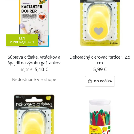
LEN
V PREDAJNIACH
Súprava držiaka, vrtáčikov a
Dekoračný dierovač "srdce", 2,5
špajdlí na výrobu gaštankov
cm
5,10 €
Znížená
5,99 €
10,20 €
cena
DO KOŠÍKA