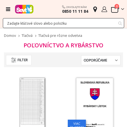
polož
0
ZAVOLAJTE NÁM
Menu
0850 11 11 84
Cart
Domov
Tlačivá
Tlačivá pre rôzne odvetvia
POĽOVNÍCTVO A RYBÁRSTVO
FILTER
VIAC