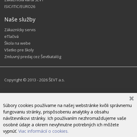
ISIC/ITIC/EURO26
Naše služby
Zákaznícky servis
eTlačivá
Škola na webe
Všetko pre školy
Zmluvný predaj cez Ševtkatalóg
Copyright © 2013 - 2026 ŠEVT a.s.
Súbory cookies používame na našej webstránke kvôli správnemu
fungovaniu stránky, prispôsobeniu analytiky a obsahu
návštevníkovi stránky. Ich používaním nezhromažďujeme vaše
osobné údaje a okrem nevyhnutne potrebných ich môžete
vypnúť.
Viac informácií o cookies.