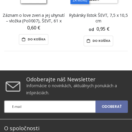
ZA MENEJ
Záznam o love zveri a jej uhynutí
Rybársky lístok ŠEVT, 7,5 x 10,5
– vložka (Poľ/007), ŠEVT, 61 x
cm
29,7 cm
0,60 €
0,95 €
od
DO KOŠÍKA
DO KOŠÍKA
Odoberajte náš Newsletter
Informácie o novinkách, aktuálnych ponukách a
inšpiráciách.
ODOBERAŤ
O spoločnosti