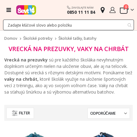
polož
0
ZAVOLAJTE NÁM
Menu
0850 11 11 84
Cart
Domov
Školské potreby
Školské tašky, batohy
VRECKÁ NA PREZUVKY, VAKY NA CHRBÁT
Vrecká na prezuvky
sú pre každého školáka nevyhnutným
doplnkom určeným nielen na uloženie obuvi, ale aj na telocvik.
Dostupné sú vrecká s rôznymi detskými motívmi. Ponúkame tiež
vaky na chrbát,
ktoré školák využije na uloženie športových
vecí z tréningu, ako aj vo svojom voľnom čase. Vaky na chrbát
sa sťahujú šnúrkou a sú výbornou alternatívou batohov.
FILTER