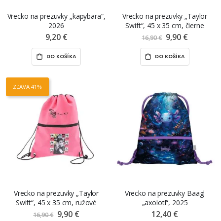
Vrecko na prezuvky „kapybara“,
Vrecko na prezuvky „Taylor
2026
Swift“, 45 x 35 cm, čierne
9,20 €
9,90 €
Znížená
16,90 €
cena
DO KOŠÍKA
DO KOŠÍKA
ZĽAVA 41%
Vrecko na prezuvky „Taylor
Vrecko na prezuvky Baagl
Swift“, 45 x 35 cm, ružové
„axolotl“, 2025
9,90 €
Znížená
12,40 €
16,90 €
cena