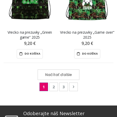
Vrecko na prezuvky „Green
Vrecko na prezuvky „Game over“
game“ 2025
2025
9,20 €
9,20 €
DO KOŠÍKA
DO KOŠÍKA
Načítať ďalšie
Page
You're currently reading page
Page
Page
Page
Nasledujúca
1
2
3
Odoberajte náš Newsletter