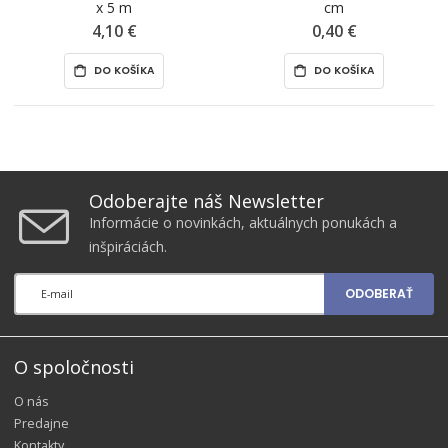
x 5 m
cm
4,10 €
0,40 €
DO KOŠÍKA
DO KOŠÍKA
Odoberajte náš Newsletter
Informácie o novinkách, aktuálnych ponukách a
inšpiráciách.
ODOBERAŤ
O spoločnosti
O nás
Predajne
Kontakty