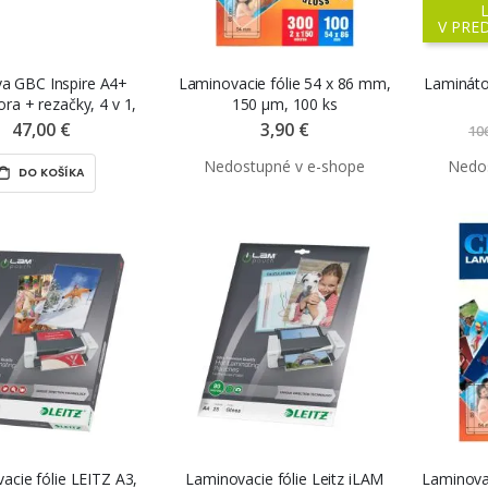
V PRE
a GBC Inspire A4+
Laminovacie fólie 54 x 86 mm,
Lamináto
ora + rezačky, 4 v 1,
150 µm, 100 ks
čierna
47,00 €
3,90 €
10
DO KOŠÍKA
acie fólie LEITZ A3,
Laminovacie fólie Leitz iLAM
Laminovac