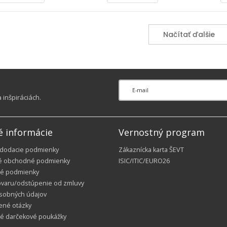
Načítať ďalšie
inšpiráciách.
é informácie
Vernostný program
 dodacie podmienky
Zákaznícka karta ŠEVT
é obchodné podmienky
ISIC/ITIC/EURO26
é podmienky
ovaru/odstúpenie od zmluvy
sobných údajov
ené otázky
ké darčekové poukážky