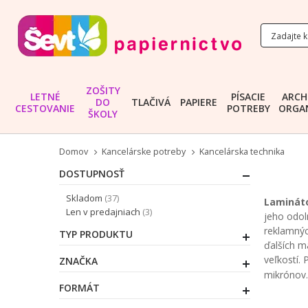
ZOŠITY
LETNÉ
PÍSACIE
ARCH
DO
TLAČIVÁ
PAPIERE
CESTOVANIE
POTREBY
ORGAN
ŠKOLY
Domov
Kancelárske potreby
Kancelárska technika
DOSTUPNOSŤ
položky
Skladom
37
Laminát
položky
Len v predajniach
3
jeho odoln
reklamnýc
TYP PRODUKTU
ďalších m
veľkostí. 
ZNAČKA
mikrónov.
FORMÁT