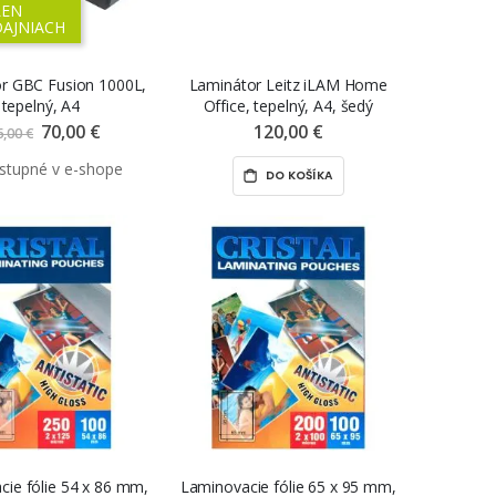
LEN
DAJNIACH
r GBC Fusion 1000L,
Laminátor Leitz iLAM Home
tepelný, A4
Office, tepelný, A4, šedý
70,00 €
Znížená
120,00 €
6,00 €
cena
DO KOŠÍKA
ie fólie 54 x 86 mm,
Laminovacie fólie 65 x 95 mm,