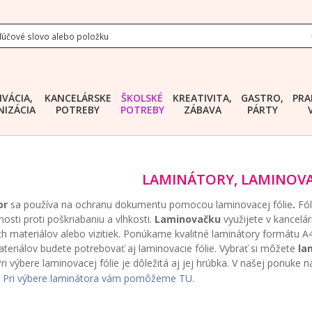
IVÁCIA,
KANCELÁRSKE
ŠKOLSKÉ
KREATIVITA,
GASTRO,
PRA
IZÁCIA
POTREBY
POTREBY
ZÁBAVA
PÁRTY
LAMINÁTORY, LAMINOVA
or
sa používa na ochranu dokumentu pomocou laminovacej fólie
.
Fól
osti proti poškriabaniu a vlhkosti.
Laminovačku
využijete v kancelár
h materiálov alebo vizitiek. Ponúkame kvalitné laminátory formátu A
ateriálov budete potrebovať aj laminovacie fólie. Vybrať si môžete
la
Pri výbere laminovacej fólie je dôležitá aj jej hrúbka. V našej ponuke 
Pri výbere laminátora vám pomôžeme TU
.