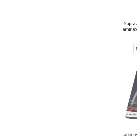
Súprav
laminát
Laminov