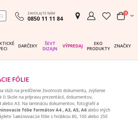
položk
ZAVOLAJTE NÁM
0
0850 11 11 84
Cart
KTICKÉ
ŠEVT
EKO
DARČEKY
VÝPREDAJ
ZNAČKY
VECI
DIZAJN
PRODUKTY
CIE FÓLIE
ia slúži na predĺženie životnosti dokumentu, zvýšenie
ii či škole na prípravu prezentácií, dokumentov,
4 alebo A3. Na lamináciu dokumentov, fotografií a
minovacie fólie formátov A4 , A3, A5, A6
alebo iných
nájdete
fólie s hrúbkou 80, 100 alebo 250
laminovacie