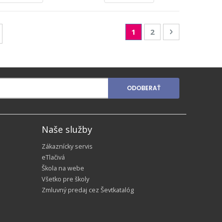
Page
You're currently readin
Page
Page
Nasledujúca
1
2
ODOBERAŤ
Naše služby
Zákaznícky servis
eTlačivá
Škola na webe
Všetko pre školy
Zmluvný predaj cez Ševtkatalóg