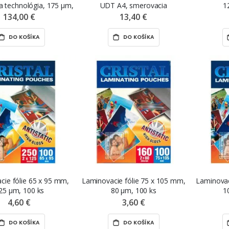
a technológia, 175 µm,
UDT A4, smerovacia
1
100 ks
technológia, 80 mikrónov, lesklé,
134,00 €
13,40 €
25 ks
DO KOŠÍKA
DO KOŠÍKA
cie fólie 65 x 95 mm,
Laminovacie fólie 75 x 105 mm,
Laminovac
25 µm, 100 ks
80 µm, 100 ks
1
4,60 €
3,60 €
DO KOŠÍKA
DO KOŠÍKA