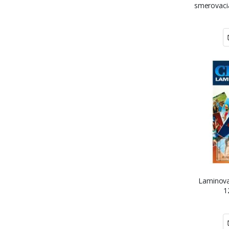
smerovaci
Laminova
1