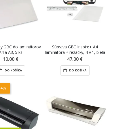
isty GBC do laminátorov
Súprava GBC Inspire+ A4
A4 a A3, 5 ks
laminátora + rezačky, 4 v 1, biela
10,00 €
47,00 €
DO KOŠÍKA
DO KOŠÍKA
34%