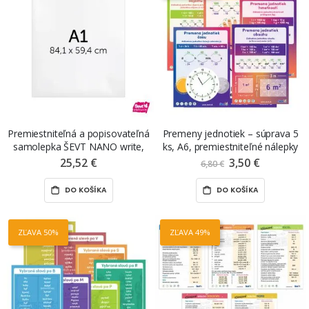
Premiestniteľná a popisovateľná
Premeny jednotiek – súprava 5
samolepka ŠEVT NANO write,
ks, A6, premiestniteľné nálepky
A1, bez potlače
ŠEVT NANO print
25,52 €
3,50 €
Znížená
6,80 €
cena
DO KOŠÍKA
DO KOŠÍKA
ZĽAVA 50%
ZĽAVA 49%