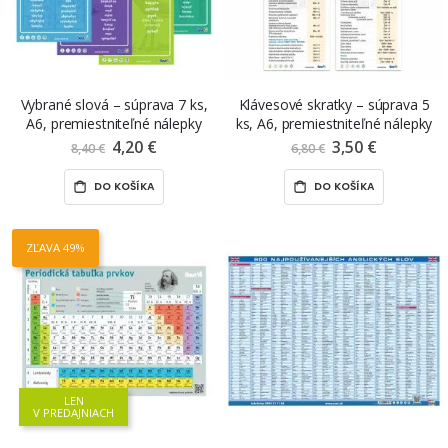
Vybrané slová – súprava 7 ks,
Klávesové skratky – súprava 5
A6, premiestniteľné nálepky
ks, A6, premiestniteľné nálepky
ŠEVT NANO print
ŠEVT NANO print
4,20 €
Znížená
3,50 €
Znížená
8,40 €
6,80 €
cena
cena
DO KOŠÍKA
DO KOŠÍKA
ZĽAVA 49%
LEN
V PREDAJNIACH