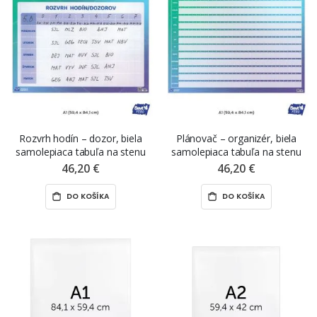
Rozvrh hodín – dozor, biela
Plánovač – organizér, biela
samolepiaca tabuľa na stenu
samolepiaca tabuľa na stenu
ŠEVT FERO, A1, 84,1 x 59,4 cm
ŠEVT FERO, A1, 84,1 x 59,4 cm
46,20 €
46,20 €
DO KOŠÍKA
DO KOŠÍKA