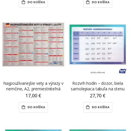
DO KOŠÍKA
DO KOŠÍKA
Najpoužívanejšie vety a výrazy v
Rozvrh hodín – dozor, biela
nemčine, A2, premiestniteľná
samolepiaca tabuľa na stenu
nálepka ŠEVT NANO print
ŠEVT FERO, A2, 59,4 x 42 cm
17,00 €
27,70 €
DO KOŠÍKA
DO KOŠÍKA