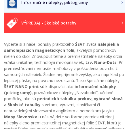
Informačné nálepky, piktogramy
VÝPREDAJ - Školské potreby
Vyberte si z našej ponuky praktického
ŠEVT
sveta
nálepiek
a
samolepiacich magnetických fólií,
skvelých pomocníkov
nielen do škôl. Znovupoužiteľné a premiestniteľné nálepky držia
vďaka unikátnej technológii mikroprísaviek,
tzv. Nano-Dots
. Pri
premiestňovaní nemusíte mať obavy z poškodenia povrchu či
samotných nálepiek. Žiadne nepríjemné zvyšky, ako napríklad po
lepiacej páske, na povrchu nezostanú. Tieto špeciálne nálepky
ŠEVT NANO print
sú k dispozícii ako
informačné nálepky
(piktogramy),
poznámkové nálepky „Nezabudni“, učebné
pomôcky, ako sú
periodická tabuľka prvkov, vybrané slová
a školské tabuľky
s vetami, výrazmi, slovíčkami či
nepravidelnými slovesami v anglickom a nemeckom jazyku.
Mapy Slovenska
u nás nájdete vo forme premiestniteľnej
nálepky alebo premiestniteľnej magnetickej fólie ŠEVT, ktorú je
možné ľahko zrolovať a prenášať. Ak hľadáte elegantnú náhradu