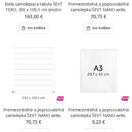
Biela samolepiaca tabuľa ŠEVT
Premiestniteľná a popisovateľná
FERO, 200 x 109,5 cm (vnútro
samolepka ŠEVT NANO write,
tabule), s notovou osnovou
99,5 x 109,5 cm, s mriežkou
163,00 €
70,73 €
DO KOŠÍKA
DO KOŠÍKA
Premiestniteľná a popisovateľná
Premiestniteľná a popisovateľná
samolepka ŠEVT NANO write,
samolepka ŠEVT NANO write,
99,5 x 109,5 cm, s linajkami
A3, bez potlače
70,73 €
9,23 €