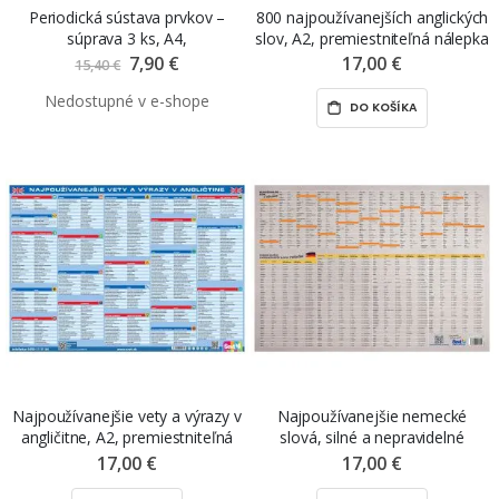
Periodická sústava prvkov –
800 najpoužívanejších anglických
súprava 3 ks, A4,
slov, A2, premiestniteľná nálepka
premiestniteľné nálepky ŠEVT
ŠEVT NANO print
7,90 €
Znížená
17,00 €
15,40 €
cena
NANO write
DO KOŠÍKA
Najpoužívanejšie vety a výrazy v
Najpoužívanejšie nemecké
angličitne, A2, premiestniteľná
slová, silné a nepravidelné
nálepka ŠEVT NANO print
slovesá, A2, premiestniteľná
17,00 €
17,00 €
nálepka ŠEVT NANO print