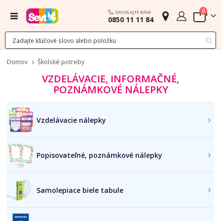
polož
0
ZAVOLAJTE NÁM
Menu
0850 11 11 84
Cart
Domov
Školské potreby
VZDELÁVACIE, INFORMAČNÉ,
POZNÁMKOVÉ NÁLEPKY
Vzdelávacie nálepky
Popisovateľné, poznámkové nálepky
Samolepiace biele tabule