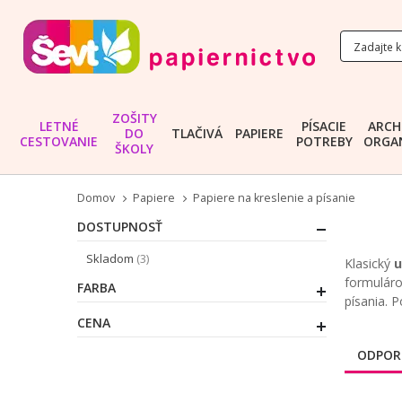
ZOŠITY
LETNÉ
PÍSACIE
ARCH
DO
TLAČIVÁ
PAPIERE
CESTOVANIE
POTREBY
ORGAN
ŠKOLY
Domov
Papiere
Papiere na kreslenie a písanie
DOSTUPNOSŤ
položky
Skladom
3
Klasický
u
formuláro
FARBA
písania. P
CENA
ODPOR