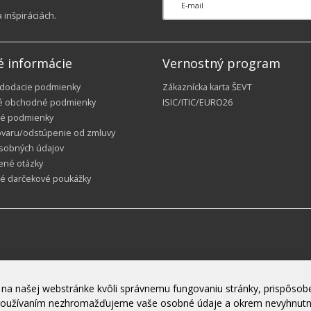
inšpiráciách.
é informácie
Vernostný program
 dodacie podmienky
Zákaznícka karta ŠEVT
é obchodné podmienky
ISIC/ITIC/EURO26
é podmienky
ovaru/odstúpenie od zmluvy
sobných údajov
ené otázky
ké darčekové poukážky
na našej webstránke kvôli správnemu fungovaniu stránky, prispôsobe
h používaním nezhromažďujeme vaše osobné údaje a okrem nevyhnut