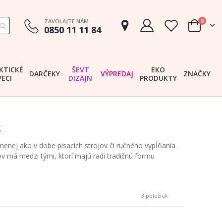
položk
ZAVOLAJTE NÁM
0
0850 11 11 84
Cart
KTICKÉ
ŠEVT
EKO
DARČEKY
VÝPREDAJ
ZNAČKY
VECI
DIZAJN
PRODUKTY
R
menej ako v dobe písacích strojov či ručného vypĺňania
v má medzi tými, ktorí majú radi tradičnú formu
3
položiek