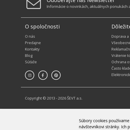
Odoberajte náš Newsletter
Informácie o novinkách, aktuálnych ponukách a 
O spoločnosti
Dôležit
O nás
Doprava a
Predajne
Všeobecn
Kontakty
Reklamačn
Blog
Vrátenie t
Súťaže
Ochrana o
Často klad
Elektronic
Copyright © 2013 - 2026 ŠEVT a.s.
Súbory cookies používame 
návštevníkovi stránky. Ic