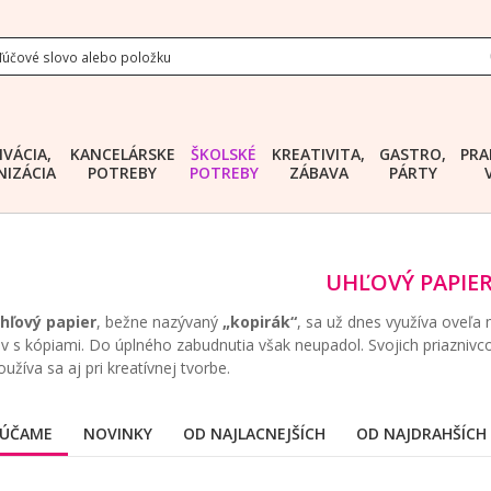
IVÁCIA,
KANCELÁRSKE
ŠKOLSKÉ
KREATIVITA,
GASTRO,
PRA
IZÁCIA
POTREBY
POTREBY
ZÁBAVA
PÁRTY
UHĽOVÝ PAPIE
hľový papier
, bežne nazývaný
„kopirák“
, sa už dnes využíva oveľa 
v s kópiami. Do úplného zabudnutia však neupadol. Svojich priaznivco
oužíva sa aj pri kreatívnej tvorbe.
ÚČAME
NOVINKY
OD NAJLACNEJŠÍCH
OD NAJDRAHŠÍCH