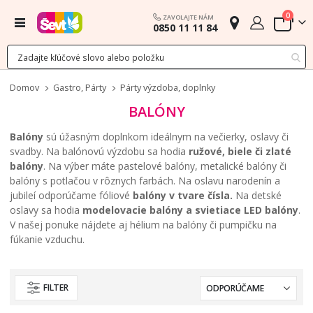
polož
0
ZAVOLAJTE NÁM
Menu
0850 11 11 84
Cart
Domov
Gastro, Párty
Párty výzdoba, doplnky
BALÓNY
Balóny
sú úžasným doplnkom ideálnym na večierky, oslavy či
svadby. Na balónovú výzdobu sa hodia
ružové, biele či zlaté
balóny
. Na výber máte pastelové balóny, metalické balóny či
balóny s potlačou v rôznych farbách. Na oslavu narodenín a
jubileí odporúčame fóliové
balóny v tvare čísla.
Na detské
oslavy sa hodia
modelovacie balóny a svietiace LED balóny
.
V našej ponuke nájdete aj hélium na balóny či pumpičku na
fúkanie vzduchu.
FILTER