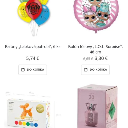
Balóny „Labková patrola“, 6 ks
Balón fóliový „L.O.L. Surprise“,
46 cm
5,74 €
3,30 €
Znížená
6,65 €
cena
DO KOŠÍKA
DO KOŠÍKA