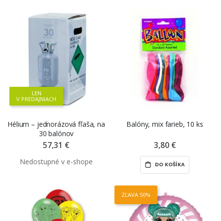
LEN
V PREDAJNIACH
Hélium – jednorázová fľaša, na
Balóny, mix farieb, 10 ks
30 balónov
57,31 €
3,80 €
DO KOŠÍKA
ZĽAVA 50%