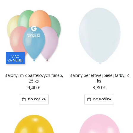
VIAC
ZA MENEJ
Balóny, mix pastelových farieb,
Balóny perleťovej bielej farby, 8
25 ks
ks
9,40 €
3,80 €
DO KOŠÍKA
DO KOŠÍKA