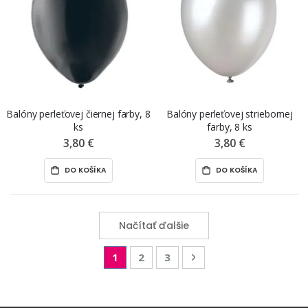
Balóny perleťovej čiernej farby, 8
Balóny perleťovej striebornej
ks
farby, 8 ks
3,80 €
3,80 €
DO KOŠÍKA
DO KOŠÍKA
Načítať ďalšie
Page
You're currently reading page
Page
Page
Page
Nasledujúca
1
2
3