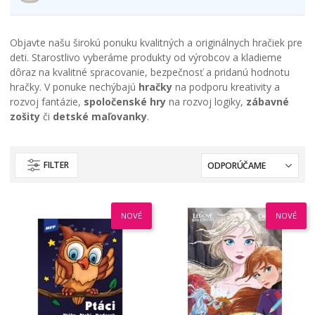
Objavte našu širokú ponuku kvalitných a originálnych hračiek pre
deti. Starostlivo vyberáme produkty od výrobcov a kladieme
dôraz na kvalitné spracovanie, bezpečnosť a pridanú hodnotu
hračky. V ponuke nechýbajú
hračky
na podporu kreativity a
rozvoj fantázie,
spoločenské hry
na rozvoj logiky,
zábavné
zošity
či
detské maľovanky
.
FILTER
NOVÉ
NOVÉ