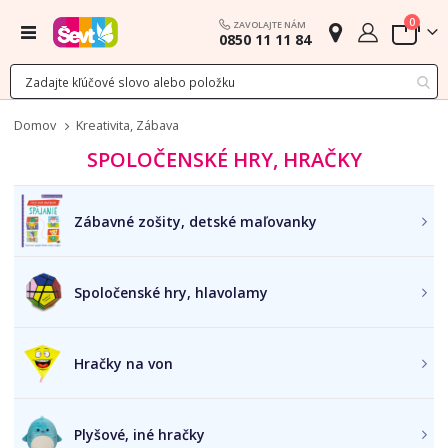
polož
0
ZAVOLAJTE NÁM
Menu
0850 11 11 84
Cart
Domov
Kreativita, Zábava
SPOLOČENSKÉ HRY, HRAČKY
Zábavné zošity, detské maľovanky
Spoločenské hry, hlavolamy
Hračky na von
Plyšové, iné hračky