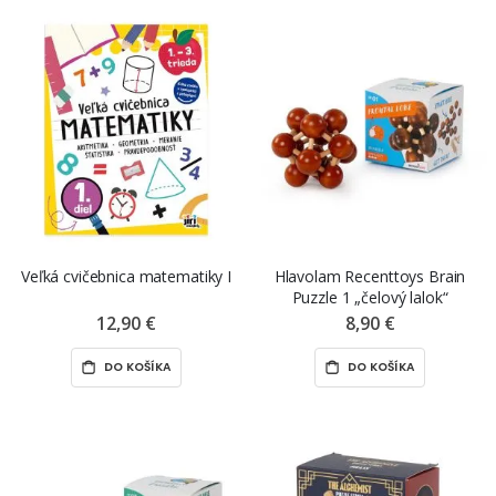
Veľká cvičebnica matematiky I
Hlavolam Recenttoys Brain
Puzzle 1 „čelový lalok“
12,90 €
8,90 €
DO KOŠÍKA
DO KOŠÍKA