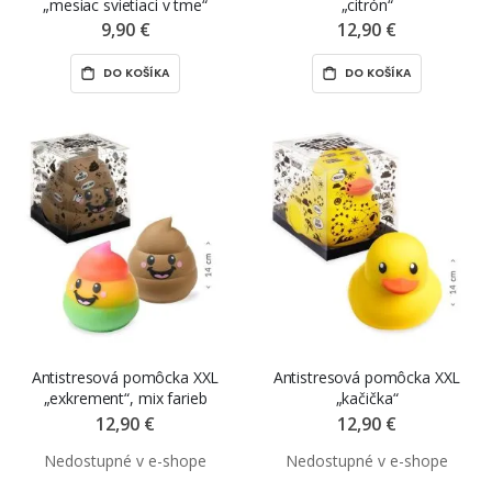
„mesiac svietiaci v tme“
„citrón“
9,90 €
12,90 €
DO KOŠÍKA
DO KOŠÍKA
Antistresová pomôcka XXL
Antistresová pomôcka XXL
„exkrement“, mix farieb
„kačička“
12,90 €
12,90 €