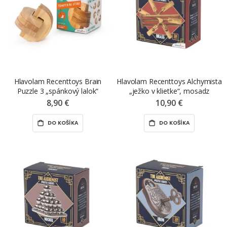
Hlavolam Recenttoys Brain
Hlavolam Recenttoys Alchymista
Puzzle 3 „spánkový lalok“
„ježko v klietke“, mosadz
8,90 €
10,90 €
DO KOŠÍKA
DO KOŠÍKA