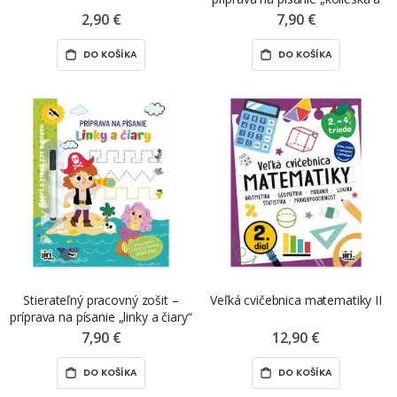
špirály“
2,90 €
7,90 €
DO KOŠÍKA
DO KOŠÍKA
Stierateľný pracovný zošit –
Veľká cvičebnica matematiky II
príprava na písanie „linky a čiary“
7,90 €
12,90 €
DO KOŠÍKA
DO KOŠÍKA