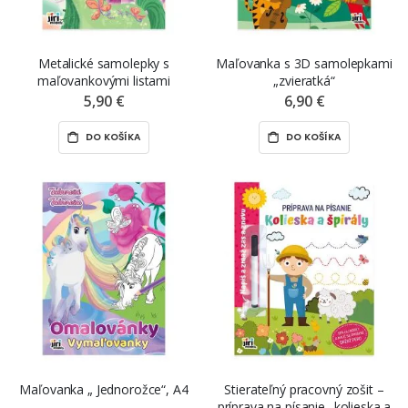
Metalické samolepky s
Maľovanka s 3D samolepkami
maľovankovými listami
„zvieratká“
„jednorožec“, 100 ks
5,90 €
6,90 €
DO KOŠÍKA
DO KOŠÍKA
Maľovanka „ Jednorožce“, A4
Stierateľný pracovný zošit –
príprava na písanie „kolieska a