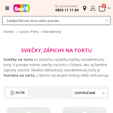
polož
0
ZAVOLAJTE NÁM
Menu
0850 11 11 84
Cart
Domov
Gastro, Párty
Narodeniny
SVIEČKY, ZÁPICHY NA TORTU
Sviečky na tortu
sú súčasťou výzdoby každej narodeninovej
torty. V ponuke máme sviečky na tortu s číslami, ako aj farebné
súpravy sviečok. Skvelou dekoráciou narodeninovej torty je
fontána na tortu,
s ktorou vyčarujete krásny efekt ohňostroja.
FILTER