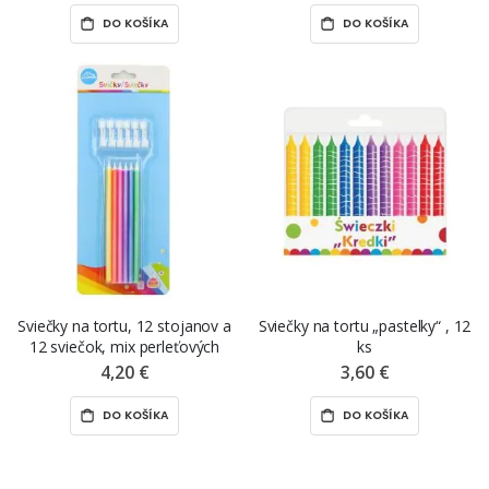
DO KOŠÍKA
DO KOŠÍKA
Sviečky na tortu, 12 stojanov a
Sviečky na tortu „pastelky“ , 12
12 sviečok, mix perleťových
ks
farieb
4,20 €
3,60 €
DO KOŠÍKA
DO KOŠÍKA