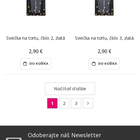
Sviečka na tortu, číslo 2, zlatá
Sviečka na tortu, číslo 3, zlatá
2,90 €
2,90 €
DO KOŠÍKA
DO KOŠÍKA
Načítať ďalšie
Page
You're currently reading page
Page
Page
Page
Nasledujúca
1
2
3
Odoberajte náš Newsletter