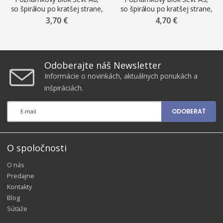
so špirálou po kratšej strane,
so špirálou po kratšej strane,
„Gerlach“, 2026, 80 listov,
„Gerlach“, 2026, 80 listov,
3,70 €
4,70 €
linajkový
linajkový
Odoberajte náš Newsletter
Informácie o novinkách, aktuálnych ponukách a
inšpiráciách.
ODOBERAŤ
O spoločnosti
O nás
Predajne
Kontakty
Blog
Súťaže