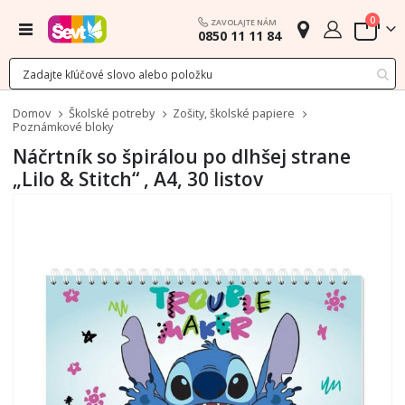
polož
0
ZAVOLAJTE NÁM
Menu
0850 11 11 84
Cart
Domov
Školské potreby
Zošity, školské papiere
Poznámkové bloky
Náčrtník so špirálou po dlhšej strane
„Lilo & Stitch“ , A4, 30 listov
Preskočiť
na
koniec
galérie
obrázkov