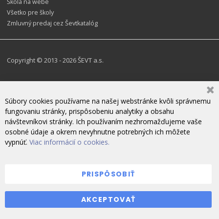
Škola na webe
Všetko pre školy
Zmluvný predaj cez Ševtkatalóg
Copyright © 2013 - 2026 ŠEVT a.s.
Súbory cookies používame na našej webstránke kvôli správnemu
fungovaniu stránky, prispôsobeniu analytiky a obsahu
návštevníkovi stránky. Ich používaním nezhromažďujeme vaše
osobné údaje a okrem nevyhnutne potrebných ich môžete
vypnúť.
Viac informácií o cookies.
PRISPÔSOBIŤ
ZANECHAJTE NÁM SPRÁVU
AKCEPTOVAŤ