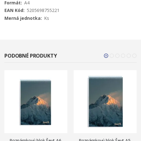
A4
5205698755221
Ks
PODOBNÉ PRODUKTY
Poznámkový blok Ševt A6,
Poznámkový blok Ševt A5,