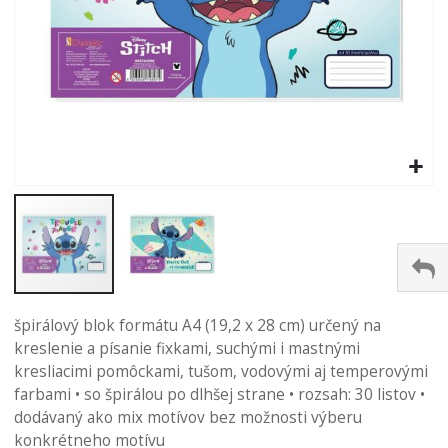
Preskočiť
na
špirálový blok formátu A4 (19,2 x 28 cm) určený na
začiatok
kreslenie a písanie fixkami, suchými i mastnými
galérie
kresliacimi pomôckami, tušom, vodovými aj temperovými
obrázkov
farbami • so špirálou po dlhšej strane • rozsah: 30 listov •
dodávaný ako mix motívov bez možnosti výberu
konkrétneho motívu