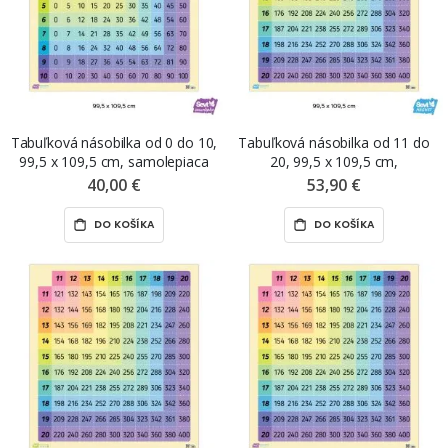
Tabuľková násobilka od 0 do 10,
Tabuľková násobilka od 11 do
99,5 x 109,5 cm, samolepiaca
20, 99,5 x 109,5 cm,
nálepka ŠEVT samolepka
premiestniteľná magnetická fólia
40,00 €
53,90 €
ŠEVT MAGNET
DO KOŠÍKA
DO KOŠÍKA