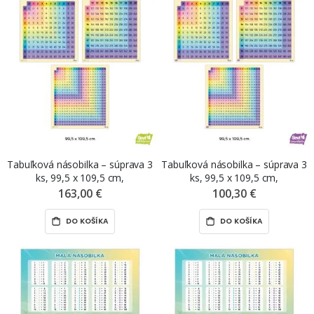
Tabuľková násobilka – súprava 3
Tabuľková násobilka – súprava 3
ks, 99,5 x 109,5 cm,
ks, 99,5 x 109,5 cm,
premiestniteľné nálepky ŠEVT
premiestniteľné samolepiace
163,00 €
100,30 €
NANO print
nálepky ŠEVT samolepka
DO KOŠÍKA
DO KOŠÍKA