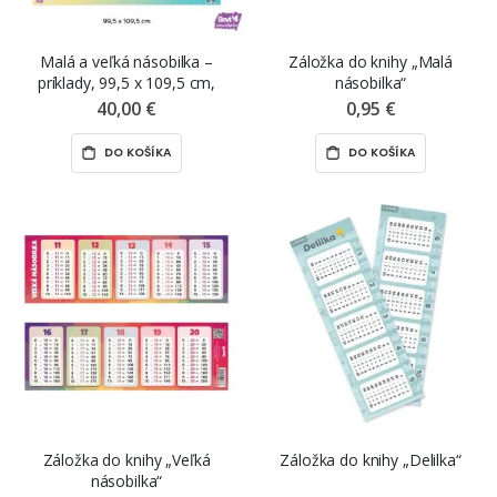
Malá a veľká násobilka –
Záložka do knihy „Malá
príklady, 99,5 x 109,5 cm,
násobilka“
premiestniteľná samolepiaca
40,00 €
0,95 €
nálepka ŠEVT samolepka
DO KOŠÍKA
DO KOŠÍKA
Záložka do knihy „Veľká
Záložka do knihy „Delilka“
násobilka“