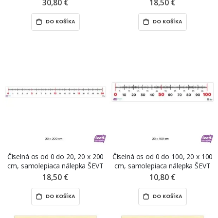
popisovateľná samolepka ŠEVT
popisovateľná samolepka ŠEVT
30,80 €
18,50 €
NANO write
NANO write
DO KOŠÍKA
DO KOŠÍKA
Číselná os od 0 do 20, 20 x 200
Číselná os od 0 do 100, 20 x 100
cm, samolepiaca nálepka ŠEVT
cm, samolepiaca nálepka ŠEVT
samolepka
samolepka
18,50 €
10,80 €
DO KOŠÍKA
DO KOŠÍKA