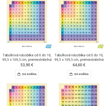
Tabuľková násobilka od 0 do 10,
Tabuľková násobilka od 0 do 10,
99,5 x 109,5 cm, premiestniteľná
99,5 x 109,5 cm, premiestniteľná
magnetická fólia ŠEVT MAGNET
nálepka ŠEVT NANO print
53,90 €
64,60 €
DO KOŠÍKA
DO KOŠÍKA