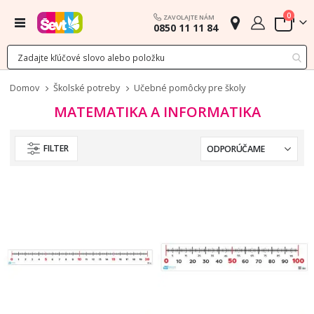
polož
0
ZAVOLAJTE NÁM
Menu
0850 11 11 84
Cart
Domov
Školské potreby
Učebné pomôcky pre školy
MATEMATIKA A INFORMATIKA
FILTER