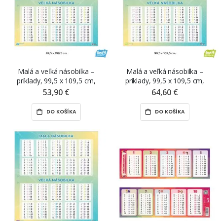
Malá a veľká násobilka –
Malá a veľká násobilka –
príklady, 99,5 x 109,5 cm,
príklady, 99,5 x 109,5 cm,
premiestniteľná magnetická fólia
premiestniteľná nálepka ŠEVT
53,90 €
64,60 €
ŠEVT MAGNET
NANO print
DO KOŠÍKA
DO KOŠÍKA