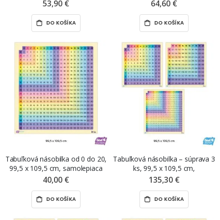
magnetická fólia ŠEVT MAGNET
nálepka ŠEVT NANO print
53,90 €
64,60 €
DO KOŠÍKA
DO KOŠÍKA
Tabuľková násobilka od 0 do 20,
Tabuľková násobilka – súprava 3
99,5 x 109,5 cm, samolepiaca
ks, 99,5 x 109,5 cm,
nálepka ŠEVT samolepka
premiestniteľné magnetické fólie
40,00 €
135,30 €
ŠEVT MAGNET
DO KOŠÍKA
DO KOŠÍKA