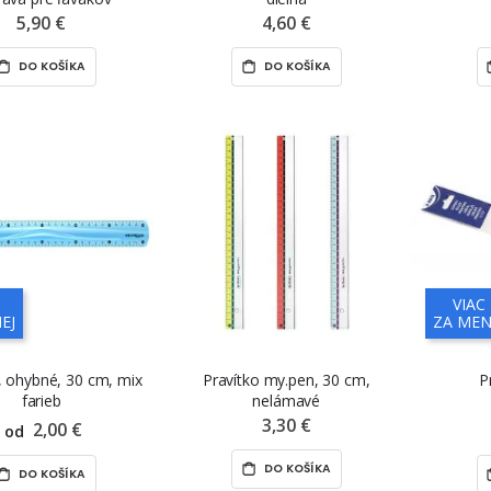
5,90 €
4,60 €
DO KOŠÍKA
DO KOŠÍKA
VIAC
EJ
ZA MEN
, ohybné, 30 cm, mix
Pravítko my.pen, 30 cm,
P
farieb
nelámavé
3,30 €
2,00 €
od
DO KOŠÍKA
DO KOŠÍKA