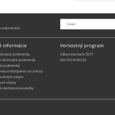
inšpiráciách.
é informácie
Vernostný program
 dodacie podmienky
Zákaznícka karta ŠEVT
é obchodné podmienky
ISIC/ITIC/EURO26
é podmienky
ovaru/odstúpenie od zmluvy
sobných údajov
ené otázky
ké darčekové poukážky