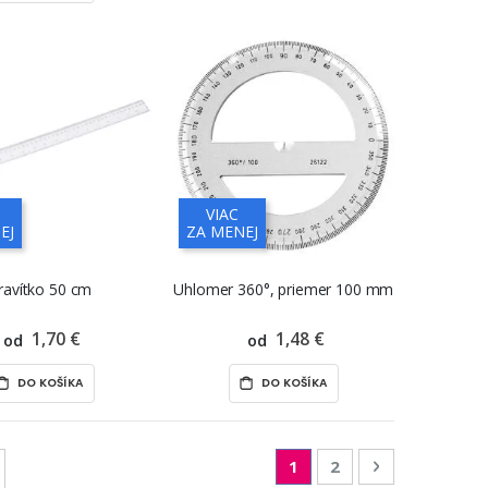
VIAC
EJ
ZA MENEJ
ravítko 50 cm
Uhlomer 360°, priemer 100 mm
1,70 €
1,48 €
od
od
DO KOŠÍKA
DO KOŠÍKA
Page
You're currently readin
Page
Page
Nasledujúca
1
2