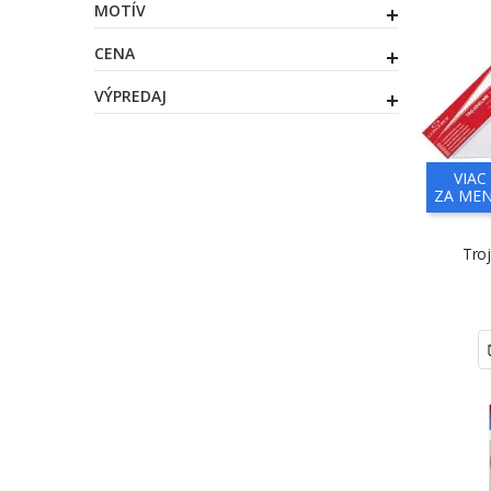
MOTÍV
CENA
VÝPREDAJ
VIAC
ZA MEN
Troj