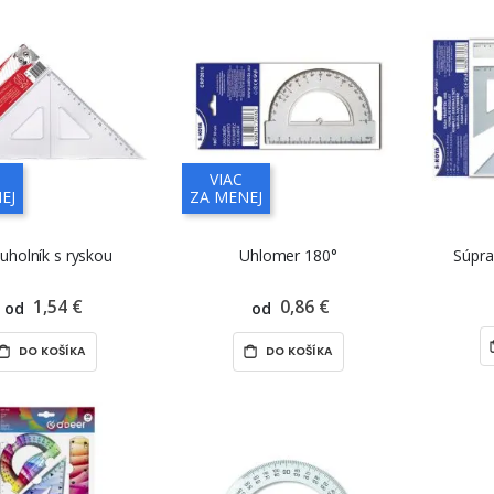
VIAC
EJ
ZA MENEJ
uholník s ryskou
Uhlomer 180°
Súpra
1,54 €
0,86 €
od
od
DO KOŠÍKA
DO KOŠÍKA