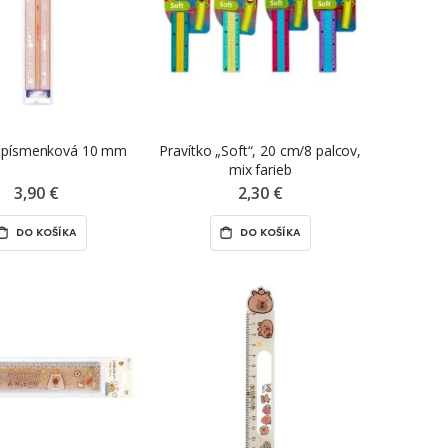
 písmenková 10 mm
Pravítko „Soft“, 20 cm/8 palcov,
mix farieb
3,90 €
2,30 €
DO KOŠÍKA
DO KOŠÍKA