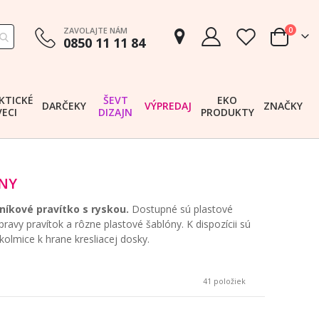
položk
ZAVOLAJTE NÁM
0
0850 11 11 84
Cart
KTICKÉ
ŠEVT
EKO
DARČEKY
VÝPREDAJ
ZNAČKY
VECI
DIZAJN
PRODUKTY
ÓNY
níkové pravítko s ryskou.
Dostupné sú plastové
ravy pravítok a rôzne plastové šablóny. K dispozícii sú
olmice k hrane kresliacej dosky.
41
položiek