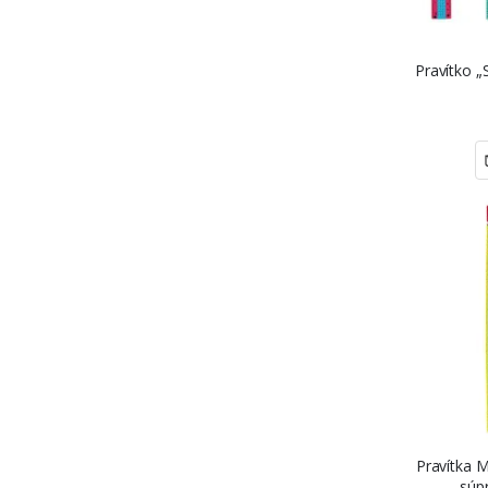
Pravítko „
Pravítka 
súp