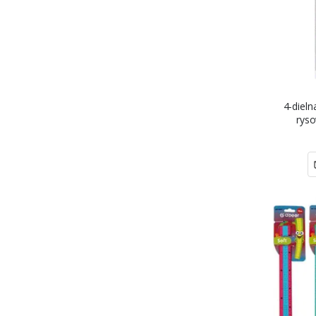
4-diel
rys