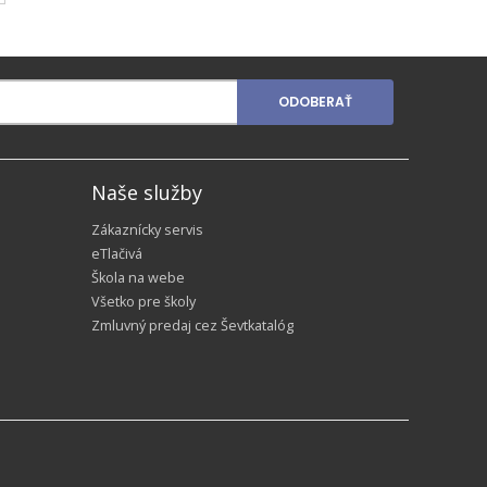
ODOBERAŤ
Naše služby
Zákaznícky servis
eTlačivá
Škola na webe
Všetko pre školy
Zmluvný predaj cez Ševtkatalóg