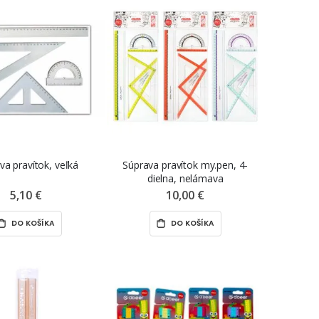
va pravítok, veľká
Súprava pravítok my.pen, 4-
dielna, nelámava
5,10 €
10,00 €
DO KOŠÍKA
DO KOŠÍKA