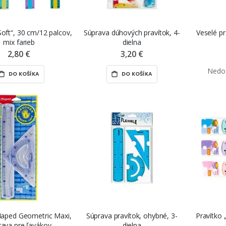
Soft“, 30 cm/12 palcov,
Súprava dúhových pravítok, 4-
Veselé pr
mix farieb
dielna
2,80 €
3,20 €
DO KOŠÍKA
DO KOŠÍKA
Maped Geometric Maxi,
Súprava pravítok, ohybné, 3-
Pravítko 
rava pre ľavákov
dielna