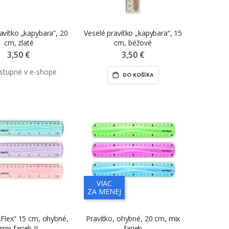
avítko „kapybara“, 20
Veselé pravítko „kapybara“, 15
cm, zlaté
cm, béžové
3,50 €
3,50 €
DO KOŠÍKA
VIAC
ZA MENEJ
„Flex“ 15 cm, ohybné,
Pravítko, ohybné, 20 cm, mix
mix farieb II
farieb