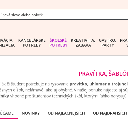
IVÁCIA,
KANCELÁRSKE
ŠKOLSKÉ
KREATIVITA,
GASTRO,
PRA
IZÁCIA
POTREBY
POTREBY
ZÁBAVA
PÁRTY
PRAVÍTKA, ŠABL
lák či študent potrebuje na rysovanie
pravítko, uhlomer a trojuhol
rôznych dĺžok, nelámavé, ako aj ohybné. V našej ponuke nájdete aj súp
žníky
vhodné pre študentov technických škôl, ktorými ľahko narysujú k
ÚČAME
NOVINKY
OD NAJLACNEJŠÍCH
OD NAJDRAHŠÍCH