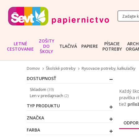
ZOŠITY
LETNÉ
PÍSACIE
ARCH
DO
TLAČIVÁ
PAPIERE
CESTOVANIE
POTREBY
ORGAN
ŠKOLY
Domov
Školské potreby
Rysovacie potreby, kalkulačky
DOSTUPNOSŤ
položky
Skladom
39
Každý ško
položky
Len v predajniach
2
pravítka 
tiež
prílo
TYP PRODUKTU
ZNAČKA
ODPOR
FARBA