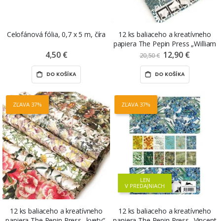
Celofánová fólia, 0,7 x 5 m, číra
12 ks baliaceho a kreatívneho
papiera The Pepin Press „William
Morris“, v knihe
4,50 €
12,90 €
Znížená
20,50 €
cena
DO KOŠÍKA
DO KOŠÍKA
ZĽAVA 37%
ZĽAVA 37%
LEN
V PREDAJNIACH
12 ks baliaceho a kreatívneho
12 ks baliaceho a kreatívneho
papiera The Pepin Press „kvety“,
papiera The Pepin Press „Vincent