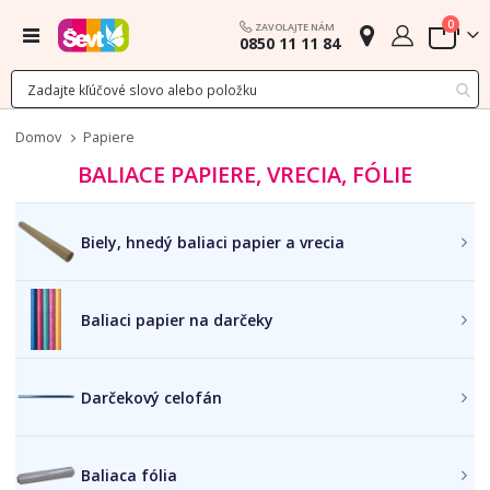
polož
0
ZAVOLAJTE NÁM
Menu
0850 11 11 84
Cart
Domov
Papiere
BALIACE PAPIERE, VRECIA, FÓLIE
Biely, hnedý baliaci papier a vrecia
Baliaci papier na darčeky
Darčekový celofán
Baliaca fólia