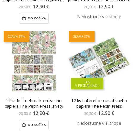
v knihe
van Gogh“, v knihe
12,90 €
Znížená
12,90 €
Znížená
20,50 €
20,50 €
cena
cena
DO KOŠÍKA
ZĽAVA 37%
ZĽAVA 37%
LEN
V PREDAJNIACH
12 ks baliaceho a kreatívneho
12 ks baliaceho a kreatívneho
papiera The Pepin Press „kvety
papiera The Pepin Press
1950“, v knihe
„impresionizmus“, v knihe
12,90 €
Znížená
12,90 €
Znížená
20,50 €
20,50 €
cena
cena
DO KOŠÍKA