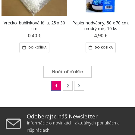
Vrecko, bublinková fólia, 25 x 30
Papier hodvábny, 50 x 70 cm,
cm
modrý mix, 10 ks
0,40 €
4,90 €
DO KOŠÍKA
DO KOŠÍKA
Načítať ďalšie
Page
You're currently reading page
Page
Page
Nasledujúca
1
2
Odoberajte náš Newsletter
Informácie o novinkách, aktuálnych ponukách a
inšpiráciách.