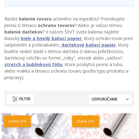
Riešite
balenie tovaru
určeného na expedíciu? Potrebujete
pevnú či tlmiacu
ochranu tovarov
? Alebo je vašou témou
balenie darčekov
? V našom ŠEVT svete balenia nájdete
klasický
biely a hnedý baliaci papier
, ktorý ochráni tovar pred
zašpinením a poškriabaním,
darčekový baliaci papier
, ktorý
budete vedieť zladiť s témou darčeka či danou príležitosťou,
darčekový celofán vo forme „rolky“, vreciek alebo „sáčkov“,
stretch a bublinkovú fóliu
, ktoré poskytnú pevnú a tuhú,
alebo mäkkú a tlmiacu ochranu tovaru (podľa typu produktu a
prepravy).
FILTER
ZĽAVA 31%
ZĽAVA 31%