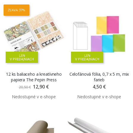
ZĽAVA 37%
LEN
LEN
V PREDAJNIACH
V PREDAJNIACH
12 ks baliaceho a kreatívneho
Celofánová fólia, 0,7 x 5 m, mix
papiera The Pepin Press
farieb
„Alphonse Mucha“, v knihe
12,90 €
Znížená
4,50 €
20,50 €
cena