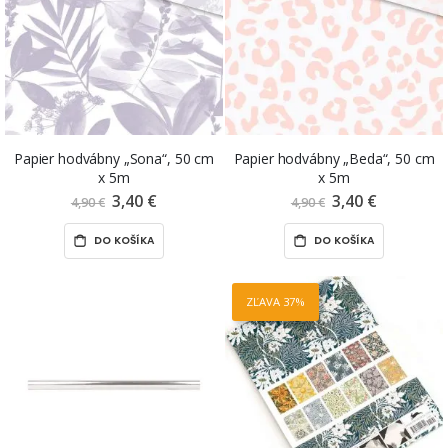
Papier hodvábny „Sona“, 50 cm
Papier hodvábny „Beda“, 50 cm
x 5m
x 5m
3,40 €
Znížená
3,40 €
Znížená
4,90 €
4,90 €
cena
cena
DO KOŠÍKA
DO KOŠÍKA
ZĽAVA 37%