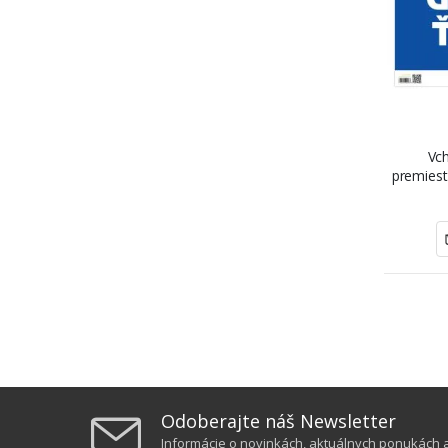
Vch
premiest
NANO p
Odoberajte náš Newsletter
Informácie o novinkách, aktuálnych ponukách a 