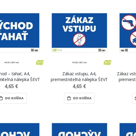
hod – ťahať, A4,
Zákaz vstupu, A4,
Zákaz vst
niteľná nálepka ŠEVT
premiestniteľná nálepka ŠEVT
premiest
NANO print
NANO print
NANO p
4,65 €
4,65 €
DO KOŠÍKA
DO KOŠÍKA