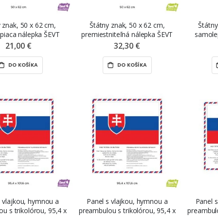
 znak, 50 x 62 cm,
Štátny znak, 50 x 62 cm,
Štátny
piaca nálepka ŠEVT
premiestniteľná nálepka ŠEVT
samole
samolepka
NANO print
21,00 €
32,30 €
DO KOŠÍKA
DO KOŠÍKA
s vlajkou, hymnou a
Panel s vlajkou, hymnou a
Panel 
u s trikolórou, 95,4 x
preambulou s trikolórou, 95,4 x
preambulo