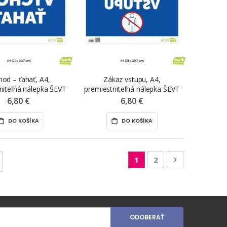
hod – ťahať, A4,
Zákaz vstupu, A4,
niteľná nálepka ŠEVT
premiestniteľná nálepka ŠEVT
rint, reverzná tlač
NANO print, reverzná tlač
6,80 €
6,80 €
DO KOŠÍKA
DO KOŠÍKA
Page
You're currently readin
Page
Page
Nasledujúca
1
2
ODOBERAŤ