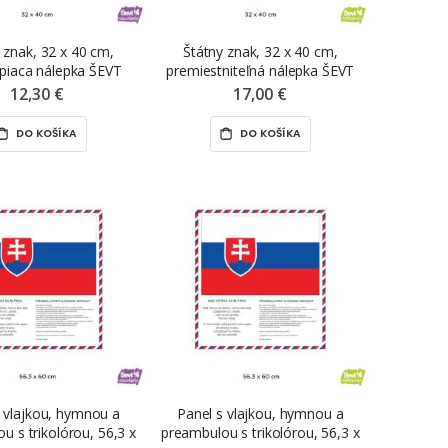
 znak, 32 x 40 cm,
Štátny znak, 32 x 40 cm,
piaca nálepka ŠEVT
premiestniteľná nálepka ŠEVT
samolepka
NANO print
12,30 €
17,00 €
DO KOŠÍKA
DO KOŠÍKA
s vlajkou, hymnou a
Panel s vlajkou, hymnou a
u s trikolórou, 56,3 x
preambulou s trikolórou, 56,3 x