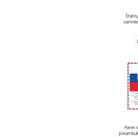
Štátny
samole
Panel 
preambulo