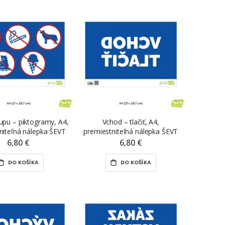
upu – piktogramy, A4,
Vchod – tlačiť, A4,
niteľná nálepka ŠEVT
premiestniteľná nálepka ŠEVT
rint, reverzná tlač
NANO print, reverzná tlač
6,80 €
6,80 €
DO KOŠÍKA
DO KOŠÍKA