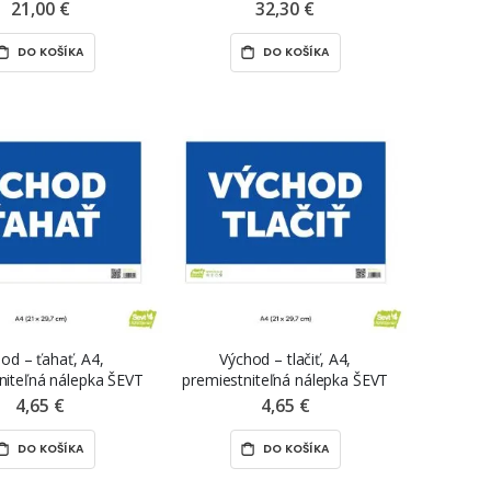
samolepiaca nálepka
60 cm, premiestniteľná nálepka
21,00 €
32,30 €
VT samolepka
ŠEVT NANO print
DO KOŠÍKA
DO KOŠÍKA
od – ťahať, A4,
Východ – tlačiť, A4,
niteľná nálepka ŠEVT
premiestniteľná nálepka ŠEVT
NANO print
NANO print
4,65 €
4,65 €
DO KOŠÍKA
DO KOŠÍKA