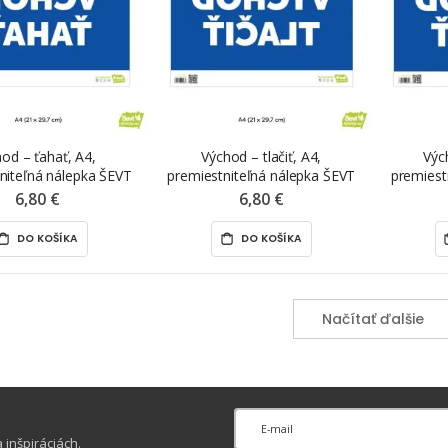
od – ťahať, A4,
Východ – tlačiť, A4,
Výc
niteľná nálepka ŠEVT
premiestniteľná nálepka ŠEVT
premiest
rint, reverzná tlač
NANO print, reverzná tlač
NANO p
6,80 €
6,80 €
DO KOŠÍKA
DO KOŠÍKA
Načítať ďalšie
inšpiráciách.