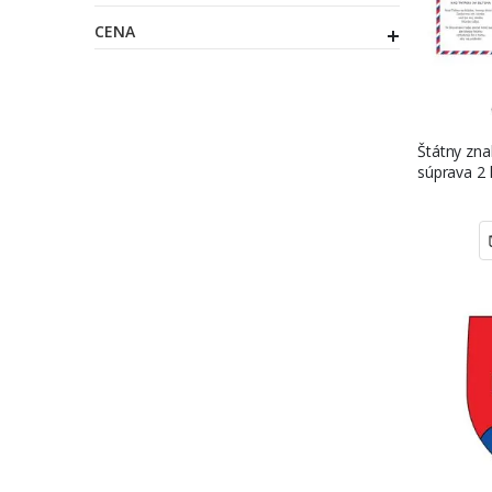
CENA
Štátny zna
súprava 2 
101,6 cm,
ŠE