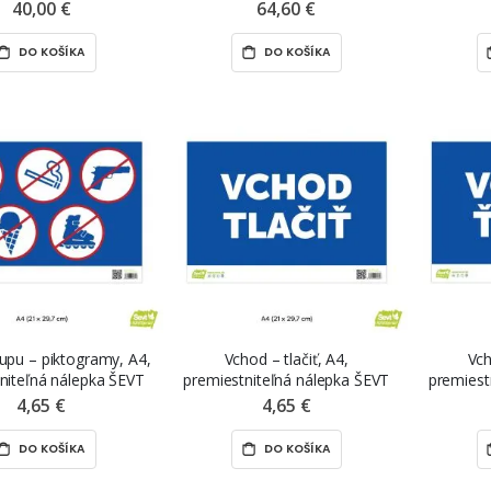
 samolepiaca nálepka
101,6 cm, premiestniteľná
60 cm, 
40,00 €
64,60 €
VT samolepka
nálepka ŠEVT NANO print
ŠE
DO KOŠÍKA
DO KOŠÍKA
upu – piktogramy, A4,
Vchod – tlačiť, A4,
Vch
niteľná nálepka ŠEVT
premiestniteľná nálepka ŠEVT
premiest
NANO print
NANO print
4,65 €
4,65 €
DO KOŠÍKA
DO KOŠÍKA