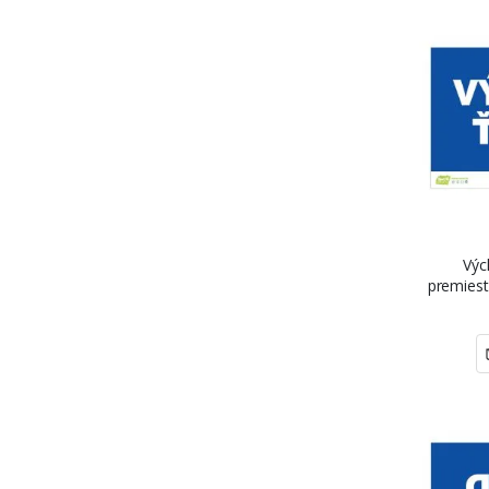
Výc
premiest