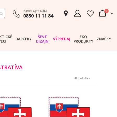
položk
ZAVOLAJTE NÁM
0
0850 11 11 84
Cart
KTICKÉ
ŠEVT
EKO
DARČEKY
VÝPREDAJ
ZNAČKY
VECI
DIZAJN
PRODUKTY
STRATÍVA
48
položiek