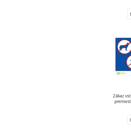
101,6 cm,
ŠE
Zákaz vst
premiest