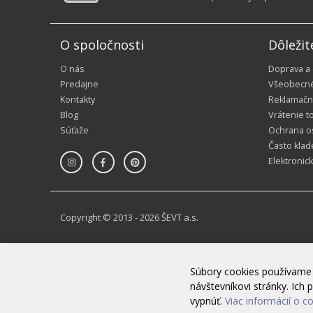
O spoločnosti
Dôležit
O nás
Doprava a
Predajne
Všeobecn
Kontakty
Reklamačn
Blog
Vrátenie t
Súťaže
Ochrana o
Často klad
Elektronic
Copyright © 2013 - 2026 ŠEVT a.s.
Súbory cookies používame 
návštevníkovi stránky. Ic
vypnúť.
Viac informácií o c