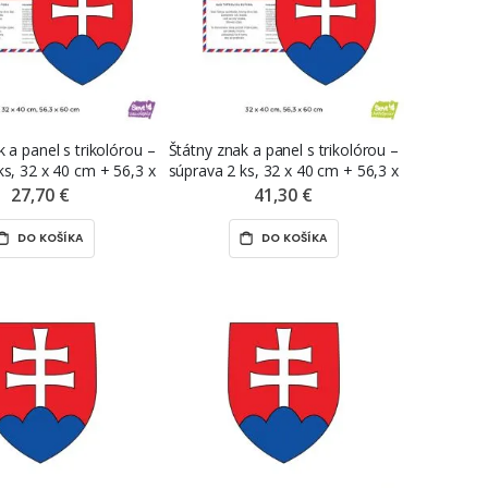
 a panel s trikolórou –
Štátny znak a panel s trikolórou –
ks, 32 x 40 cm + 56,3 x
súprava 2 ks, 32 x 40 cm + 56,3 x
samolepiaca nálepka
60 cm, premiestniteľná nálepka
27,70 €
41,30 €
VT samolepka
ŠEVT NANO print
DO KOŠÍKA
DO KOŠÍKA