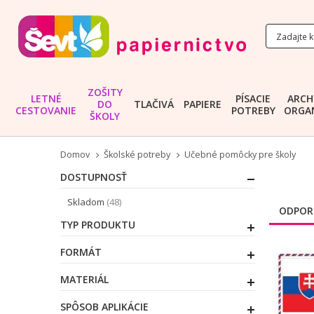
ZOŠITY
LETNÉ
PÍSACIE
ARCH
DO
TLAČIVÁ
PAPIERE
CESTOVANIE
POTREBY
ORGAN
ŠKOLY
Domov
Školské potreby
Učebné pomôcky pre školy
DOSTUPNOSŤ
položky
Skladom
48
ODPOR
TYP PRODUKTU
FORMÁT
MATERIÁL
SPÔSOB APLIKÁCIE