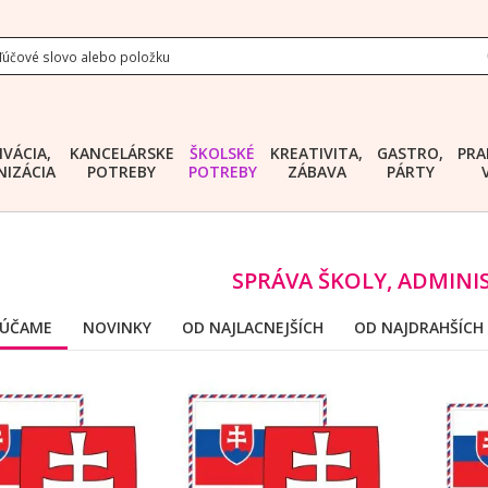
IVÁCIA,
KANCELÁRSKE
ŠKOLSKÉ
KREATIVITA,
GASTRO,
PRA
IZÁCIA
POTREBY
POTREBY
ZÁBAVA
PÁRTY
SPRÁVA ŠKOLY, ADMINI
ÚČAME
NOVINKY
OD NAJLACNEJŠÍCH
OD NAJDRAHŠÍCH