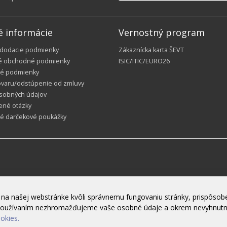
é informácie
Vernostný program
 dodacie podmienky
Zákaznícka karta ŠEVT
é obchodné podmienky
ISIC/ITIC/EURO26
é podmienky
ovaru/odstúpenie od zmluvy
sobných údajov
ené otázky
ké darčekové poukážky
na našej webstránke kvôli správnemu fungovaniu stránky, prispôsobe
h používaním nezhromažďujeme vaše osobné údaje a okrem nevyhnut
ookies.