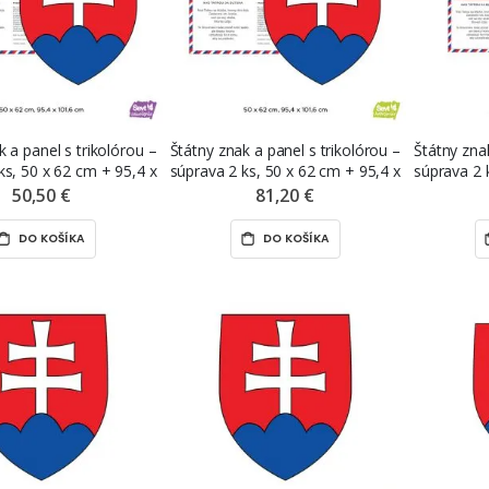
k a panel s trikolórou –
Štátny znak a panel s trikolórou –
Štátny znak
ks, 50 x 62 cm + 95,4 x
súprava 2 ks, 50 x 62 cm + 95,4 x
súprava 2 
 samolepiaca nálepka
101,6 cm, premiestniteľná
60 cm, 
50,50 €
81,20 €
VT samolepka
nálepka ŠEVT NANO print
ŠE
DO KOŠÍKA
DO KOŠÍKA