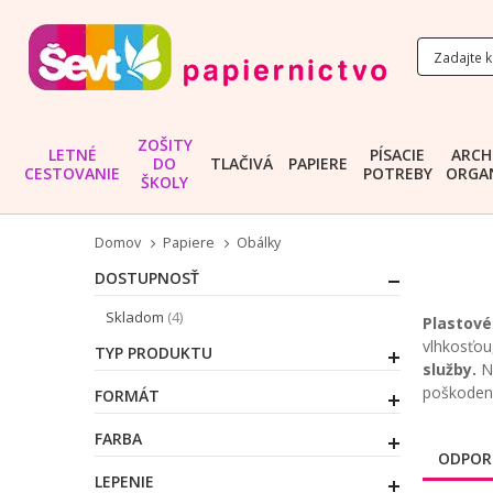
ZOŠITY
LETNÉ
PÍSACIE
ARCH
DO
TLAČIVÁ
PAPIERE
CESTOVANIE
POTREBY
ORGAN
ŠKOLY
Domov
Papiere
Obálky
DOSTUPNOSŤ
položky
Skladom
4
Plastové
vlhkosťou
TYP PRODUKTU
služby.
Na
poškodeni
FORMÁT
FARBA
ODPOR
LEPENIE