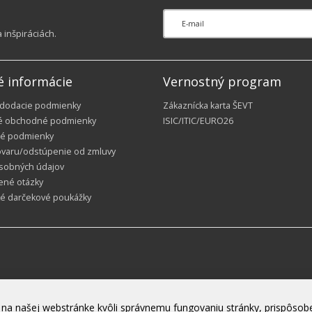
inšpiráciách.
é informácie
Vernostný program
 dodacie podmienky
Zákaznícka karta ŠEVT
é obchodné podmienky
ISIC/ITIC/EURO26
é podmienky
ovaru/odstúpenie od zmluvy
sobných údajov
ené otázky
ké darčekové poukážky
na našej webstránke kvôli správnemu fungovaniu stránky, prispôsobe