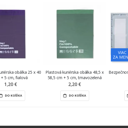
VIAC
ZA MEN
uriérska obálka 25 x 40
Plastová kuriérska obálka 48,5 x
Bezpečnos
+ 5 cm, fialová
58,5 cm + 5 cm, tmavozelená
1,20 €
2,20 €
DO KOŠÍKA
DO KOŠÍKA