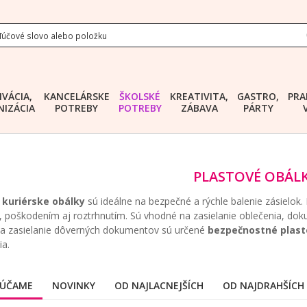
IVÁCIA,
KANCELÁRSKE
ŠKOLSKÉ
KREATIVITA,
GASTRO,
PRA
IZÁCIA
POTREBY
POTREBY
ZÁBAVA
PÁRTY
PLASTOVÉ OBÁL
 kuriérske obálky
sú ideálne na bezpečné a rýchle balenie zásielok
, poškodením aj roztrhnutím. Sú vhodné na zasielanie oblečenia, d
 zasielanie dôverných dokumentov sú určené
bezpečnostné plast
a.
ÚČAME
NOVINKY
OD NAJLACNEJŠÍCH
OD NAJDRAHŠÍCH