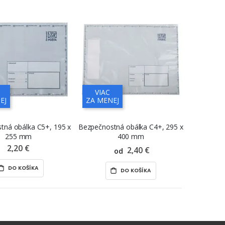
VIAC
EJ
ZA MENEJ
tná obálka C5+, 195 x
Bezpečnostná obálka C4+, 295 x
255 mm
400 mm
2,20 €
2,40 €
od
DO KOŠÍKA
DO KOŠÍKA