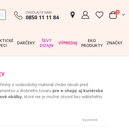
položk
ZAVOLAJTE NÁM
0
0850 11 11 84
Cart
KTICKÉ
ŠEVT
EKO
DARČEKY
VÝPREDAJ
ZNAČKY
VECI
DIZAJN
PRODUKTY
KY
. Pevný a vodeodolný materiál chráni obsah pred
okumentov a drobného tovaru
pre e-shopy aj kuriérske
ové obálky
, ktoré nie je možné otvoriť bez viditeľného
4
položiek