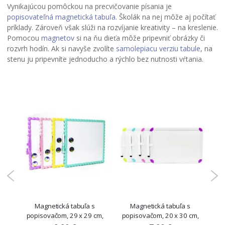
Vynikajúcou pomôckou na precvičovanie písania je
popisovateľná magnetická tabuľa
. Školák na nej môže aj počítať
príklady. Zároveň však slúži na rozvíjanie kreativity – na kreslenie.
Pomocou
magnetov
si na ňu dieťa môže pripevniť obrázky či
rozvrh hodín. Ak si navyše zvolíte
samolepiacu verziu tabule
, na
stenu ju pripevníte jednoducho a rýchlo bez nutnosti vŕtania.
uľa
Magnetická tabuľa s
Magnetická tabuľa s
Šk
19,
popisovačom, 29 x 29 cm,
popisovačom, 20 x 30 cm,
pr