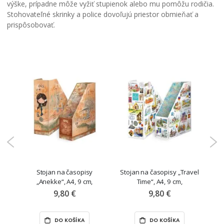
výške, prípadne môže vyžiť stupienok alebo mu pomôžu rodičia.
Stohovateľné skrinky a police dovoľujú priestor obmieňať a
prispôsobovať.
É
vt
Stojan na časopisy
Stojan na časopisy „Travel
St
cm,
„Anekke“, A4, 9 cm,
Time“, A4, 9 cm,
laminovaný
laminovaný
9,80 €
9,80 €
DO KOŠÍKA
DO KOŠÍKA