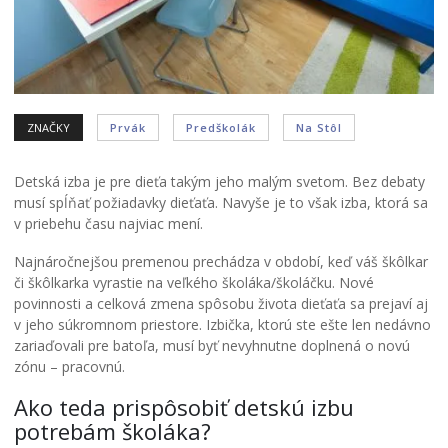
ZNAČKY
Prvák
Predškolák
Na Stôl
Detská izba je pre dieťa takým jeho malým svetom. Bez debaty
musí spĺňať požiadavky dieťaťa. Navyše je to však izba, ktorá sa
v priebehu času najviac mení.
Najnáročnejšou premenou prechádza v období, keď váš škôlkar
či škôlkarka vyrastie na veľkého školáka/školáčku. Nové
povinnosti a celková zmena spôsobu života dieťaťa sa prejaví aj
v jeho súkromnom priestore. Izbička, ktorú ste ešte len nedávno
zariaďovali pre batoľa, musí byť nevyhnutne doplnená o novú
zónu – pracovnú.
Ako teda prispôsobiť detskú izbu
potrebám školáka?