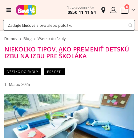
polož
0
ZAVOLAJTE NÁM
Menu
0850 11 11 84
Cart
Domov
Blog
Všetko do školy
NIEKOĽKO TIPOV, AKO PREMENIŤ DETSKÚ
IZBU NA IZBU PRE ŠKOLÁKA
VŠETKO DO ŠKOLY
PRE DETI
1. Marec 2025