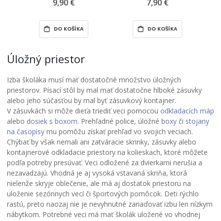
mix farieb
mix farieb
9,90 €
7,90 €
DO KOŠÍKA
DO KOŠÍKA
Úložný priestor
Izba školáka musí mať dostatočné množstvo úložných
priestorov. Písací stôl by mal mať dostatočne hlboké zásuvky
alebo jeho súčasťou by mal byť zásuvkový kontajner.
V zásuvkách si môže dieťa triediť veci pomocou
odkladacích máp
alebo
dosiek s boxom
. Prehľadné police, úložné
boxy
či
stojany
na časopisy
mu pomôžu získať prehľad vo svojich veciach.
Chýbať by však nemali ani zatváracie skrinky, zásuvky alebo
kontajnerové odkladacie priestory na kolieskach, ktoré môžete
podľa potreby presúvať. Veci odložené za dvierkami nerušia a
nezavadzajú. Vhodná je aj vysoká vstavaná skriňa, ktorá
nielenže skryje oblečenie, ale má aj dostatok priestoru na
uloženie sezónnych vecí či športových pomôcok. Deti rýchlo
rastú, preto naozaj nie je nevyhnutné zariaďovať izbu len nízkym
nábytkom. Potrebné veci má mať školák uložené vo vhodnej