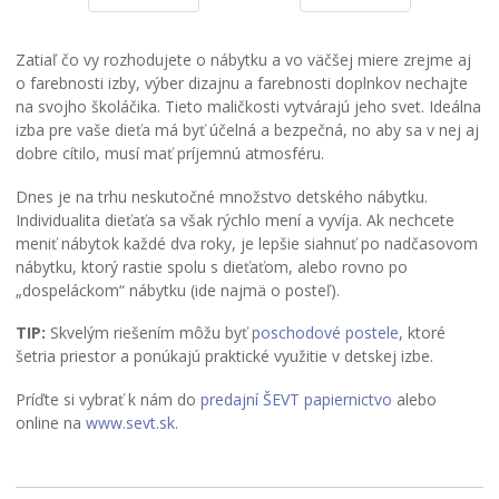
Zatiaľ čo vy rozhodujete o nábytku a vo väčšej miere zrejme aj
o farebnosti izby, výber dizajnu a farebnosti doplnkov nechajte
na svojho školáčika. Tieto maličkosti vytvárajú jeho svet. Ideálna
izba pre vaše dieťa má byť účelná a bezpečná, no aby sa v nej aj
dobre cítilo, musí mať príjemnú atmosféru.
Dnes je na trhu neskutočné množstvo detského nábytku.
Individualita dieťaťa sa však rýchlo mení a vyvíja. Ak nechcete
meniť nábytok každé dva roky, je lepšie siahnuť po nadčasovom
nábytku, ktorý rastie spolu s dieťaťom, alebo rovno po
„dospeláckom“ nábytku (ide najmä o posteľ).
TIP:
Skvelým riešením môžu byť
poschodové postele
, ktoré
šetria priestor a ponúkajú praktické využitie v detskej izbe.
Príďte si vybrať k nám do
predajní ŠEVT papiernictvo
alebo
online na
www.sevt.sk
.