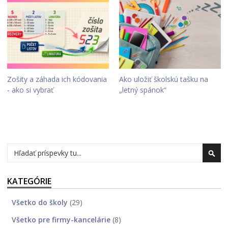
Zošity a záhada ich kódovania
Ako uložiť školskú tašku na
- ako si vybrať
„letný spánok“
Hľadať
Hľad
KATEGÓRIE
Všetko do školy
(29)
Všetko pre firmy-kancelárie
(8)