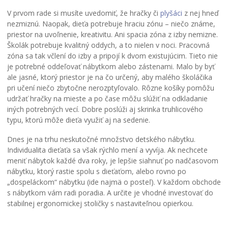
V prvom rade si musíte uvedomiť, že hračky či
plyšáci
z nej hneď
nezmiznú. Naopak, dieťa potrebuje hraciu zónu – niečo známe,
priestor na uvoľnenie, kreativitu. Ani spacia zóna z izby nemizne.
Školák potrebuje kvalitný oddych, a to nielen v noci. Pracovná
zóna sa tak včlení do izby a pripojí k dvom existujúcim. Tieto nie
je potrebné oddeľovať nábytkom alebo zástenami. Malo by byť
ale jasné, ktorý priestor je na čo určený, aby malého školáčika
pri učení niečo zbytočne nerozptyľovalo. Rôzne košíky pomôžu
udržať hračky na mieste a po čase môžu slúžiť na odkladanie
iných potrebných vecí. Dobre poslúži aj skrinka truhlicového
typu, ktorú môže dieťa využiť aj na sedenie.
Dnes je na trhu neskutočné množstvo detského nábytku.
Individualita dieťaťa sa však rýchlo mení a vyvíja. Ak nechcete
meniť nábytok každé dva roky, je lepšie siahnuť po nadčasovom
nábytku, ktorý rastie spolu s dieťaťom, alebo rovno po
„dospeláckom“ nábytku (ide najmä o posteľ). V každom obchode
s nábytkom vám radi poradia. A určite je vhodné investovať do
stabilnej ergonomickej stoličky s nastaviteľnou opierkou.