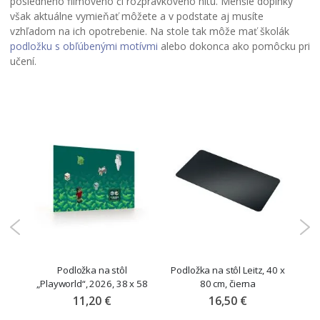
posledného filmového či rozprávkového hitu. Menšie doplnky
však aktuálne vymieňať môžete a v podstate aj musíte
vzhľadom na ich opotrebenie. Na stole tak môže mať školák
podložku s obľúbenými motívmi
alebo dokonca ako pomôcku pri
učení.
l“,
Podložka na stôl
Podložka na stôl Leitz, 40 x
Pod
„Playworld“, 2026, 38 x 58
80 cm, čierna
cm
11,20 €
16,50 €