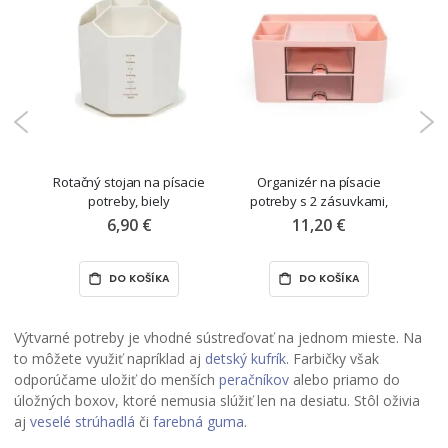
cie
Rotačný stojan na písacie
Organizér na písacie
potreby, biely
potreby s 2 zásuvkami,
p
ružový
6,90 €
11,20 €
DO KOŠÍKA
DO KOŠÍKA
Výtvarné potreby je vhodné sústreďovať na jednom mieste. Na
to môžete využiť napríklad aj
detský kufrík
. Farbičky však
odporúčame uložiť do menších
peračníkov
alebo priamo do
úložných boxov, ktoré nemusia slúžiť len na desiatu. Stôl oživia
aj
veselé strúhadlá
či
farebná guma
.