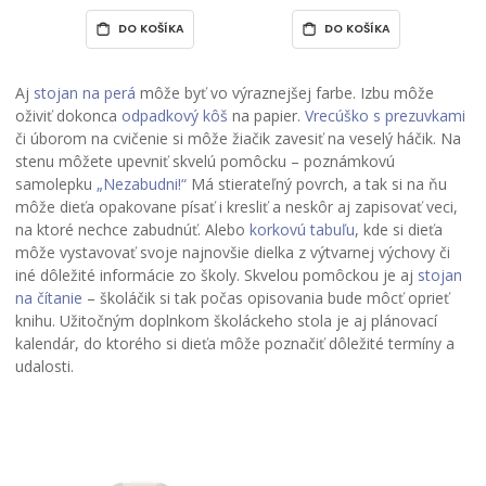
DO KOŠÍKA
DO KOŠÍKA
Aj
stojan na perá
môže byť vo výraznejšej farbe. Izbu môže
oživiť dokonca
odpadkový kôš
na papier.
Vrecúško s prezuvkami
či úborom na cvičenie si môže žiačik zavesiť na veselý háčik. Na
stenu môžete upevniť skvelú pomôcku – poznámkovú
samolepku
„Nezabudni!“
Má stierateľný povrch, a tak si na ňu
môže dieťa opakovane písať i kresliť a neskôr aj zapisovať veci,
na ktoré nechce zabudnúť. Alebo
korkovú tabuľu
, kde si dieťa
môže vystavovať svoje najnovšie dielka z výtvarnej výchovy či
iné dôležité informácie zo školy. Skvelou pomôckou je aj
stojan
na čítanie
– školáčik si tak počas opisovania bude môcť oprieť
knihu. Užitočným doplnkom školáckeho stola je aj plánovací
kalendár, do ktorého si dieťa môže poznačiť dôležité termíny a
udalosti.