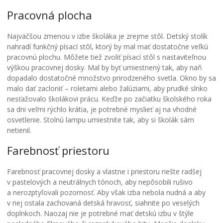
Pracovná plocha
Najväčšou zmenou v izbe školáka je zrejme stôl. Detský stolík
nahradí funkčný písací stôl, ktorý by mal mať dostatočne veľkú
pracovnú plochu. Môžete tiež zvoliť písací stôl s nastaviteľnou
výškou pracovnej dosky. Mal by byť umiestnený tak, aby naň
dopadalo dostatočné množstvo prirodzeného svetla. Okno by sa
malo dať zacloniť – roletami alebo žalúziami, aby prudké slnko
nesťažovalo školákovi prácu. Keďže po začiatku školského roka
sa dni veľmi rýchlo krátia, je potrebné myslieť aj na vhodné
osvetlenie. Stolnú lampu umiestnite tak, aby si školák sám
netienil.
Farebnosť priestoru
Farebnosť pracovnej dosky a vlastne i priestoru riešte radšej
v pastelových a neutrálnych tónoch, aby nepôsobili rušivo
a nerozptyľovali pozornosť. Aby však izba nebola nudná a aby
v nej ostala zachovaná detská hravosť, siahnite po veselých
doplnkoch. Naozaj nie je potrebné mať detskú izbu v štýle