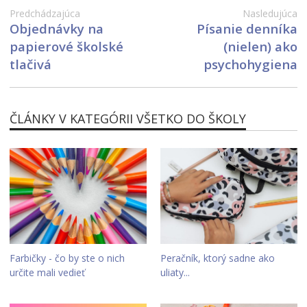
Predchádzajúca
Nasledujúca
Objednávky na
Písanie denníka
papierové školské
(nielen) ako
tlačivá
psychohygiena
ČLÁNKY V KATEGÓRII VŠETKO DO ŠKOLY
Farbičky - čo by ste o nich
Peračník, ktorý sadne ako
určite mali vedieť
uliaty...