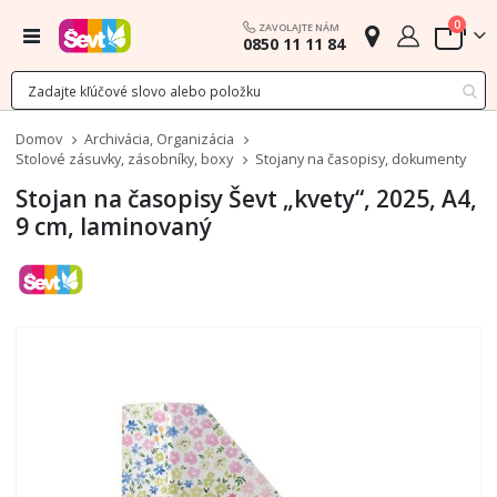
polož
0
ZAVOLAJTE NÁM
Menu
0850 11 11 84
Cart
Domov
Archivácia, Organizácia
Stolové zásuvky, zásobníky, boxy
Stojany na časopisy, dokumenty
Stojan na časopisy Ševt „kvety“, 2025, A4,
9 cm, laminovaný
Preskočiť
na
koniec
galérie
obrázkov