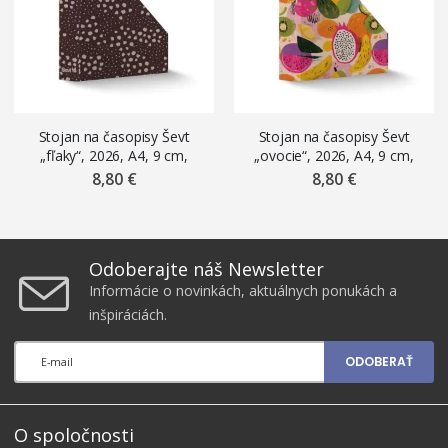
Stojan na časopisy Ševt
Stojan na časopisy Ševt
„fľaky“, 2026, A4, 9 cm,
„ovocie“, 2026, A4, 9 cm,
laminovaný
laminovaný
8,80 €
8,80 €
Odoberajte náš Newsletter
Informácie o novinkách, aktuálnych ponukách a
inšpiráciách.
ODOBERAŤ
O spoločnosti