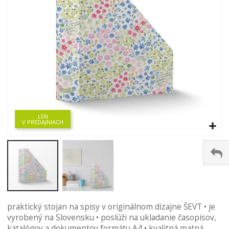
LEN
V PREDAJNIACH
Preskočiť
praktický stojan na spisy v originálnom dizajne ŠEVT • je
na
vyrobený na Slovensku • poslúži na ukladanie časopisov,
začiatok
katalógov a dokumentov formátu A4 • kvalitná matná
galérie