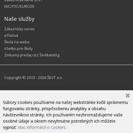
ISIC/ITIC/EURO26
Naše služby
Zákaznícky servis
eTlačivá
Škola na webe
Všetko pre školy
Zmluvný predaj cez Ševtkatalóg
Copyright © 2013 - 2026 ŠEVT a.s.
Súbory cookies používame na našej webstránke kvôli správnemu
fungovaniu stránky, prispôsobeniu analytiky a obsahu
návštevníkovi stránky. Ich používaním nezhromažďujeme vaše
osobné údaje a okrem nevyhnutne potrebných ich môžete
vypnúť.
Viac informácií o cookies.