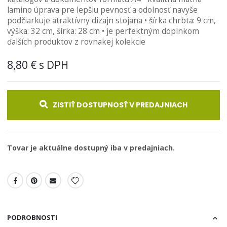
lamino úprava pre lepšiu pevnosť a odolnosť navyše
obrázkov
podčiarkuje atraktívny dizajn stojana • šírka chrbta: 9 cm,
výška: 32 cm, šírka: 28 cm • je perfektným doplnkom
ďalších produktov z rovnakej kolekcie
8,80 €
ZISTIŤ DOSTUPNOSŤ V PREDAJNIACH
Tovar je aktuálne dostupný iba v predajniach.
PODROBNOSTI