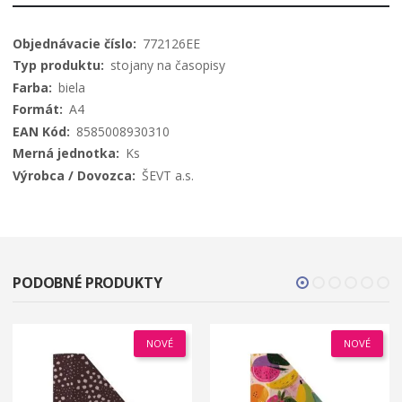
Viac
772126EE
informácií
stojany na časopisy
biela
A4
8585008930310
Ks
ŠEVT a.s.
PODOBNÉ PRODUKTY
NOVÉ
NOVÉ