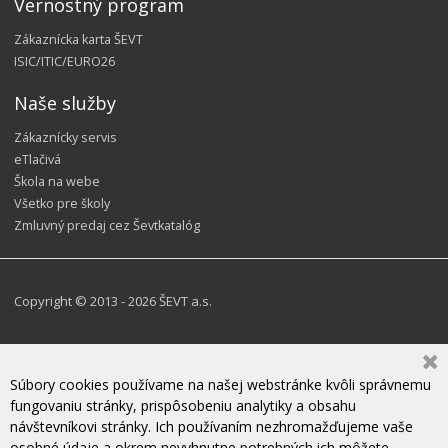
Vernostný program
Zákaznícka karta ŠEVT
ISIC/ITIC/EURO26
Naše služby
Zákaznícky servis
eTlačivá
Škola na webe
Všetko pre školy
Zmluvný predaj cez Ševtkatalóg
Copyright © 2013 - 2026 ŠEVT a.s.
Súbory cookies používame na našej webstránke kvôli správnemu
fungovaniu stránky, prispôsobeniu analytiky a obsahu
návštevníkovi stránky. Ich používaním nezhromažďujeme vaše
osobné údaje a okrem nevyhnutne potrebných ich môžete