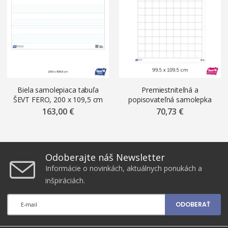
Biela samolepiaca tabuľa
Premiestniteľná a
ŠEVT FERO, 200 x 109,5 cm
popisovateľná samolepka
(vnútro tabule), s notovou
ŠEVT NANO write, 99,5 x
163,00 €
70,73 €
osnovou
109,5 cm, s mriežkou
Odoberajte náš Newsletter
Informácie o novinkách, aktuálnych ponukách a
inšpiráciách.
ODOBERAŤ