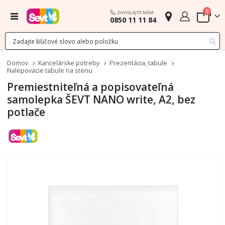
polož
0
ZAVOLAJTE NÁM
Menu
0850 11 11 84
Cart
Domov
Kancelárske potreby
Prezentácia, tabule
Nalepovacie tabule na stenu
Premiestniteľná a popisovateľná
samolepka ŠEVT NANO write, A2, bez
potlače
Preskočiť
na
koniec
galérie
obrázkov