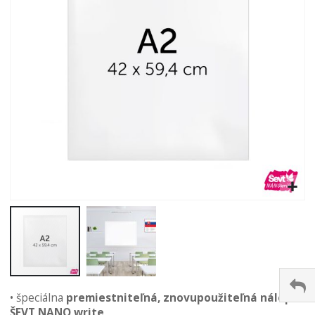
Preskočiť
• špeciálna
premiestniteľná, znovupoužiteľná nálepka
na
ŠEVT NANO write
začiatok