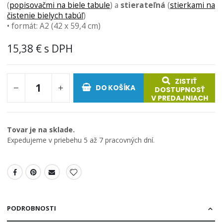
(
popisovačmi na biele tabule
) a
stierateľná
(
stierkami na
čistenie bielych tabúľ
)
• formát: A2 (42 x 59,4 cm)
15,38 €
ZISTIŤ
DO KOŠÍKA
DOSTUPNOSŤ
V PREDAJNIACH
Tovar je na sklade.
Expedujeme v priebehu 5 až 7 pracovných dní.
PODROBNOSTI