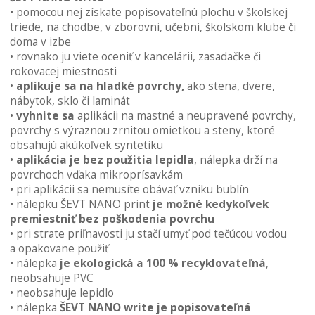
• pomocou nej získate popisovateľnú plochu v školskej
galérie
triede, na chodbe, v zborovni, učebni, školskom klube či
obrázkov
doma v izbe
• rovnako ju viete oceniť v kancelárii, zasadačke či
rokovacej miestnosti
•
aplikuje sa na hladké povrchy,
ako stena, dvere,
nábytok, sklo či laminát
•
vyhnite sa
aplikácii na mastné a neupravené povrchy,
povrchy s výraznou zrnitou omietkou a steny, ktoré
obsahujú akúkoľvek syntetiku
•
aplikácia je bez použitia lepidla
, nálepka drží na
povrchoch vďaka mikroprísavkám
• pri aplikácii sa nemusíte obávať vzniku bublín
• nálepku ŠEVT NANO print
je možné kedykoľvek
premiestniť bez poškodenia povrchu
• pri strate priľnavosti ju stačí umyť pod tečúcou vodou
a opakovane použiť
• nálepka
je ekologická a 100 % recyklovateľná
,
neobsahuje PVC
• neobsahuje lepidlo
• nálepka
ŠEVT NANO write je popisovateľná