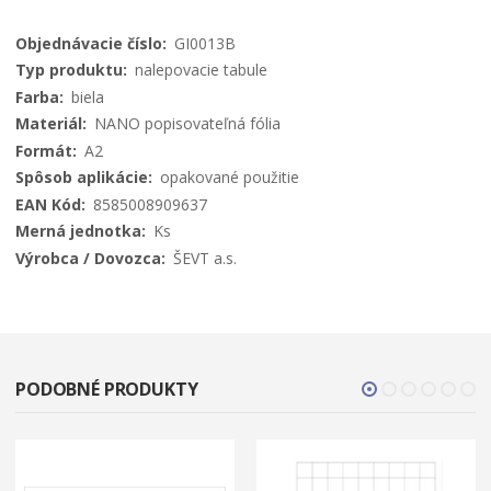
Viac
GI0013B
informácií
nalepovacie tabule
biela
NANO popisovateľná fólia
A2
opakované použitie
8585008909637
Ks
ŠEVT a.s.
PODOBNÉ PRODUKTY