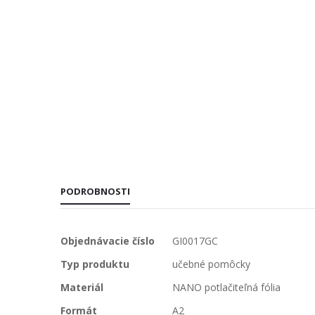
PODROBNOSTI
Viac
Objednávacie číslo
GI0017GC
informácií
Typ produktu
učebné pomôcky
Materiál
NANO potlačiteľná fólia
Formát
A2