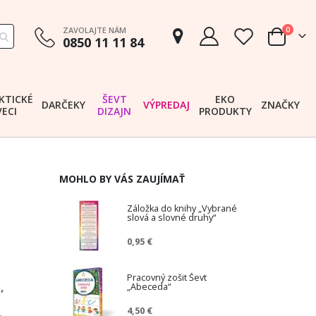
položk
ZAVOLAJTE NÁM
0
0850 11 11 84
Cart
KTICKÉ
ŠEVT
EKO
DARČEKY
VÝPREDAJ
ZNAČKY
VECI
DIZAJN
PRODUKTY
MOHLO BY VÁS ZAUJÍMAŤ
Záložka do knihy „Vybrané
slová a slovné druhy“
0,95 €
Pracovný zošit Ševt
,
„Abeceda“
4,50 €