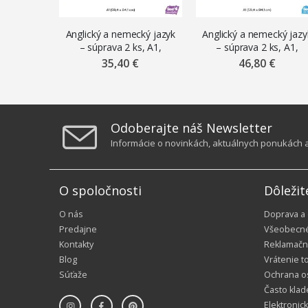
Anglický a nemecký jazyk
Anglický a nemecký jazy
– súprava 2 ks, A1,
– súprava 2 ks, A1,
samolepiace nálepky
premiestniteľné
35,40 €
46,80 €
ŠEVT samolepka
magnetické fólie ŠEVT
MAGNET
Odoberajte náš Newsletter
Informácie o novinkách, aktuálnych ponukách a 
O spoločnosti
Dôležit
O nás
Doprava a
Predajne
Všeobecn
Kontakty
Reklamačn
Blog
Vrátenie t
Súťaže
Ochrana o
Často klad
Elektronic