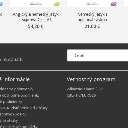
k
Anglický a nemecký jazyk
Nemecký jazyk s
– súprava 2 ks, A1,
audionahrávkou
premiestniteľné nálepky
výslovnosti viet,
54,20 €
21,00 €
ŠEVT NANO print
najpoužívanejšie slová a
časovanie nepravidelných
č
slovies, A1, samolepiaca
nálepka ŠEVT samolepka
inšpiráciách.
é informácie
Vernostný program
 dodacie podmienky
Zákaznícka karta ŠEVT
é obchodné podmienky
ISIC/ITIC/EURO26
é podmienky
ovaru/odstúpenie od zmluvy
sobných údajov
ené otázky
ké darčekové poukážky