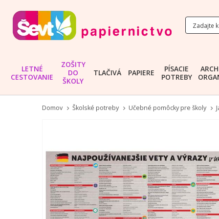
ZOŠITY
LETNÉ
PÍSACIE
ARCH
DO
TLAČIVÁ
PAPIERE
CESTOVANIE
POTREBY
ORGAN
ŠKOLY
Domov
Školské potreby
Učebné pomôcky pre školy
Preskočiť
na
koniec
galérie
obrázkov