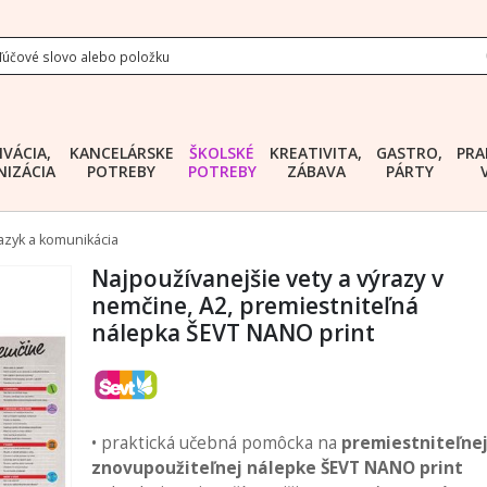
IVÁCIA,
KANCELÁRSKE
ŠKOLSKÉ
KREATIVITA,
GASTRO,
PRA
IZÁCIA
POTREBY
POTREBY
ZÁBAVA
PÁRTY
Jazyk a komunikácia
Najpoužívanejšie vety a výrazy v
nemčine, A2, premiestniteľná
nálepka ŠEVT NANO print
• praktická učebná pomôcka na
premiestniteľnej
znovupoužiteľnej nálepke ŠEVT NANO print