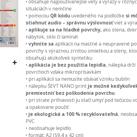
• obsahuje najpoužívanejšie vety a výrazy v rôzny
situáciách v nemčine
• pomocou
QR kódu
uvedeného na podložke
si m
stiahnuť audio – správnu výslovnosť
viet a výr
•
aplikuje sa na hladké povrchy,
ako stena, dver
nábytok, sklo či laminát
•
vyhnite sa
aplikácii na mastné a neupravené po
povrchy s výraznou zrnitou omietkou a steny, kto
obsahujú akúkoľvek syntetiku
•
aplikácia je bez použitia lepidla
, nálepka drží
povrchoch vďaka mikroprísavkám
• pri aplikácii sa nemusíte obávať vzniku bublín
• nálepku ŠEVT NANO print
je možné kedykoľve
premiestniť bez poškodenia povrchu
• pri strate priľnavosti ju stačí umyť pod tečúcou 
a opakovane použiť
•
je ekologická a 100 % recyklovateľná
, neobs
PVC
• neobsahuje lepidlo
• formát: A2 (59,4 x 42 cm)