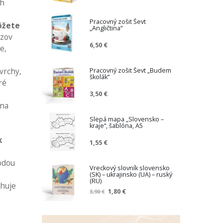
ch
Pracovný zošit Ševt
ôžete
„Angličtina“
azov
6,50 €
e,
Pracovný zošit Ševt „Budem
vrchy,
školák“
ré
3,50 €
 na
Slepá mapa „Slovensko –
kraje“, šablóna, A5
k
1,55 €
vodou
Vreckový slovník slovensko
(SK) – ukrajinsko (UA) – ruský
(RU)
ahuje
Z
1,80 €
3,90 €
n
í
ž