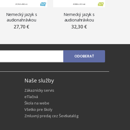
Nemecký jazyk s
Nemecký jazyk s
Angl
audionahrávkou
audionahrávkou
aud
výslovnosti viet,
výslovnosti viet,
výslo
27,70 €
32,30 €
najpoužívanejšie slová a
najpoužívanejšie slová a
najpouž
asovanie nepravidelných
časovanie nepravidelných
A1, samo
slovies, A1,
slovies, A1,
ŠEV
premiestniteľná
premiestniteľná nálepka
magnetická fólia ŠEVT
ŠEVT NANO print
ODOBERAŤ
MAGNET
Naše služby
Zákaznícky servis
eTlačivá
Škola na webe
Všetko pre školy
Zmluvný predaj cez Ševtkatalóg