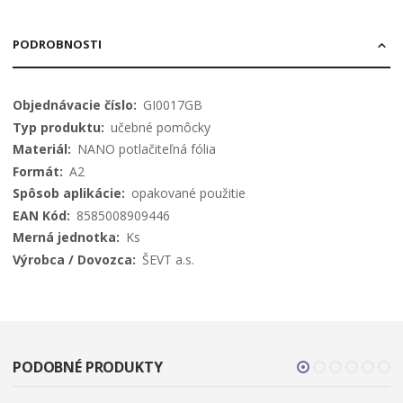
PODROBNOSTI
Viac
GI0017GB
informácií
učebné pomôcky
NANO potlačiteľná fólia
A2
opakované použitie
8585008909446
Ks
ŠEVT a.s.
PODOBNÉ PRODUKTY