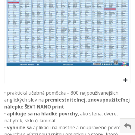
Preskočiť
na
• praktická učebná pomôcka – 800 najpoužívanejších
začiatok
anglických slov na
premiestniteľnej, znovupoužiteľnej
galérie
nálepke ŠEVT NANO print
obrázkov
•
aplikuje sa na hladké povrchy,
ako stena, dvere,
nábytok, sklo či laminát
•
vyhnite sa
aplikácii na mastné a neupravené povrchy,
povrchy s výraznou zrnitou omietkou a steny, ktoré