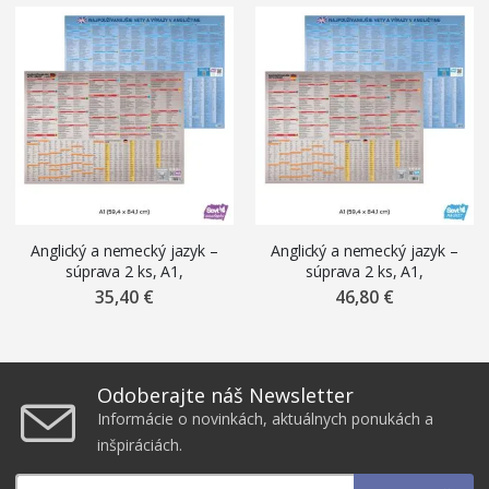
Anglický a nemecký jazyk –
Anglický a nemecký jazyk –
súprava 2 ks, A1,
súprava 2 ks, A1,
samolepiace nálepky ŠEVT
premiestniteľné magnetické
35,40 €
46,80 €
samolepka
fólie ŠEVT MAGNET
Odoberajte náš Newsletter
Informácie o novinkách, aktuálnych ponukách a
inšpiráciách.