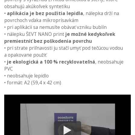
obsahujú akúkoľvek syntetiku
•
aplikácia je bez použitia lepidla
, nálepka drží na
povrchoch vďaka mikroprísavkám
• pri aplikácii sa nemusíte obávať vzniku bublín
• nálepku ŠEVT NANO print
je možné kedykoľvek
premiestniť bez poškodenia povrchu
• pri strate priľnavosti ju stačí umyť pod tečúcou vodou
a opakovane použiť
•
je ekologická a 100 % recyklovateľná
, neobsahuje
PVC
• neobsahuje lepidlo
• formát: A2 (59,4 x 42 cm)