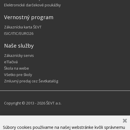
Elektronické darčekové poukážky
Vernostný program
Zákaznícka karta ŠEVT
ISIC/ITIC/EURO26
Naše služby
Zákaznícky servis
eTlačivá
Škola na webe
Všetko pre školy
Zmluvný predaj cez Ševtkatalóg
Copyright © 2013 - 2026 ŠEVT a.s.
Súbory cookies používame na našej webstránke kvôli správnemu