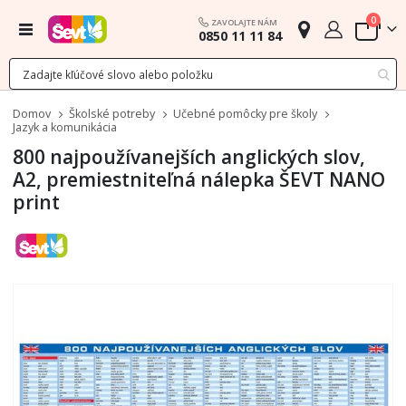
polož
0
ZAVOLAJTE NÁM
Menu
0850 11 11 84
Cart
Domov
Školské potreby
Učebné pomôcky pre školy
Jazyk a komunikácia
800 najpoužívanejších anglických slov,
A2, premiestniteľná nálepka ŠEVT NANO
print
Preskočiť
na
koniec
galérie
obrázkov