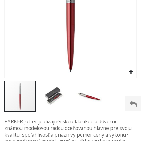
Preskočiť
PARKER Jotter je dizajnérskou klasikou a dôverne
na
známou modelovou radou oceňovanou hlavne pre svoju
začiatok
kvalitu, spoľahlivosť a priaznivý pomer ceny a výkonu •
galérie