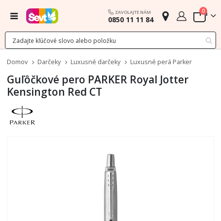
polož
0
ZAVOLAJTE NÁM
Menu
0850 11 11 84
Cart
Domov
Darčeky
Luxusné darčeky
Luxusné perá Parker
Guľôčkové pero PARKER Royal Jotter
Kensington Red CT
Preskočiť
na
koniec
galérie
obrázkov