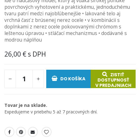
ide o nadčasový model, ktorý aj vďaka širokej ponuke
obrázkov
povrchových vyhotovení a praktickému, jednoduchému
tvaru patrí medzi najobľúbenejšie • lakované telo aj
vrchná časť z brúsenej nerez ocele • v kombinácii s
doplnkami z nerez ocele pokovovanými chrómom s
leštenou úpravou • stláčací mechanizmus • dodávané s
modrou náplňou
26,00 €
ZISTIŤ
DO KOŠÍKA
DOSTUPNOSŤ
V PREDAJNIACH
Tovar je na sklade.
Expedujeme v priebehu 5 až 7 pracovných dní.