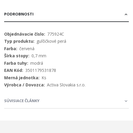
PODROBNOSTI
Viac
775924C
informácií
guľôčkové perá
červená
0,7 mm
modrá
3501179531878
Ks
Activa Slovakia s.r.o.
SÚVISIACE ČLÁNKY