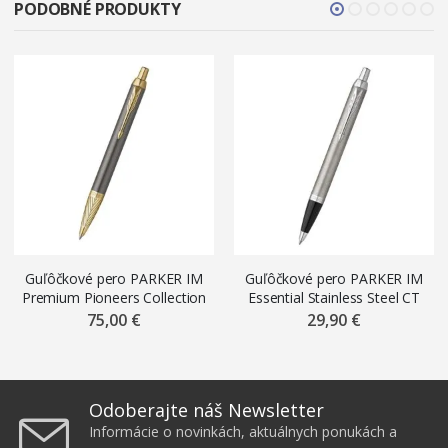
PODOBNÉ PRODUKTY
Guľôčkové pero PARKER IM
Guľôčkové pero PARKER IM
Premium Pioneers Collection
Essential Stainless Steel CT
Arrow GT
75,00 €
29,90 €
Odoberajte náš Newsletter
Informácie o novinkách, aktuálnych ponukách a