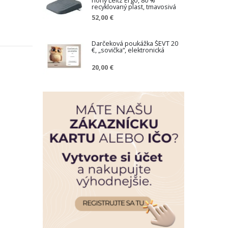
nohy Leitz Ergo, 80 %
recyklovaný plast, tmavosivá
52,00 €
Darčeková poukážka ŠEVT 20
€, „sovička“, elektronická
20,00 €