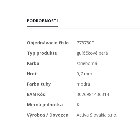
PODROBNOSTI
Viac
Objednávacie číslo
775780T
informácií
Typ produktu
guľôčkové perá
Farba
strieborná
Hrot
0,7 mm
Farba tuhy
modrá
EAN Kód
3026981436314
Merná jednotka
Ks
Výrobca / Dovozca
Activa Slovakia s.r.o.