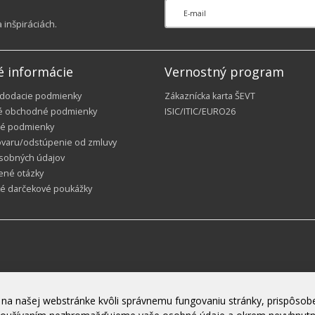
inšpiráciách.
é informácie
Vernostný program
 dodacie podmienky
Zákaznícka karta ŠEVT
é obchodné podmienky
ISIC/ITIC/EURO26
é podmienky
ovaru/odstúpenie od zmluvy
sobných údajov
ené otázky
ké darčekové poukážky
na našej webstránke kvôli správnemu fungovaniu stránky, prispôsobe