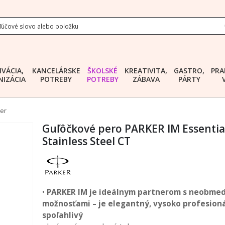
IVÁCIA,
KANCELÁRSKE
ŠKOLSKÉ
KREATIVITA,
GASTRO,
PRA
IZÁCIA
POTREBY
POTREBY
ZÁBAVA
PÁRTY
er
Guľôčkové pero PARKER IM Essentia
Stainless Steel CT
•
PARKER IM je ideálnym partnerom s neobme
možnosťami – je elegantný, vysoko profesion
spoľahlivý