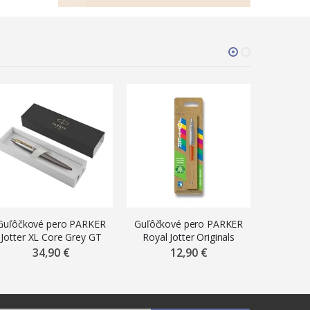
Guľôčkové pero PARKER
Guľôčkové pero PARKER
Guľôčko
Jotter XL Core Grey GT
Royal Jotter Originals
Royal J
Orange GP
Y
34,90 €
12,90 €