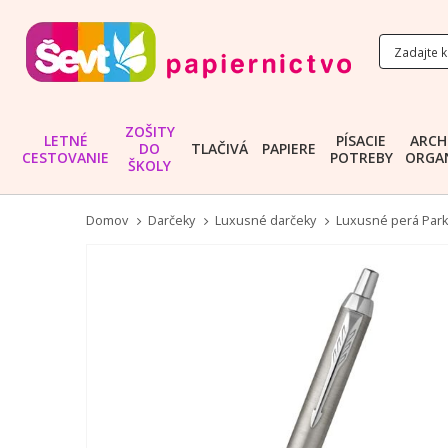
ZOŠITY
LETNÉ
PÍSACIE
ARCH
DO
TLAČIVÁ
PAPIERE
CESTOVANIE
POTREBY
ORGAN
ŠKOLY
Domov
Darčeky
Luxusné darčeky
Luxusné perá Park
Preskočiť
na
koniec
galérie
obrázkov