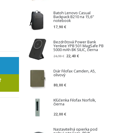
Batoh Lenovo Casual
Backpack B210 na 15,6"
notebook
17,90 €
Bezdrôtová Power Bank
Yenkee YPB 501 MagSafe PB
5000 mAh BK SILIC, čierna
Z
22,40 €
24,90 €
n
í
ž
Diár Filofax Camden, A5,
olivový
e
Ť
n
80,00 €
á
c
e
Kľúčenka Filofax Norfolk,
n
čierna
a
22,00 €
Nastaviteľná opierka pod