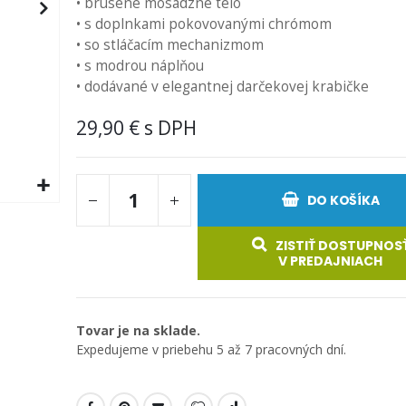
• brúsené mosadzné telo
• s doplnkami pokovovanými chrómom
• so stláčacím mechanizmom
• s modrou náplňou
• dodávané v elegantnej darčekovej krabičke
29,90 €
DO KOŠÍKA
ZISTIŤ DOSTUPNOS
V PREDAJNIACH
Tovar je na sklade.
Expedujeme v priebehu 5 až 7 pracovných dní.