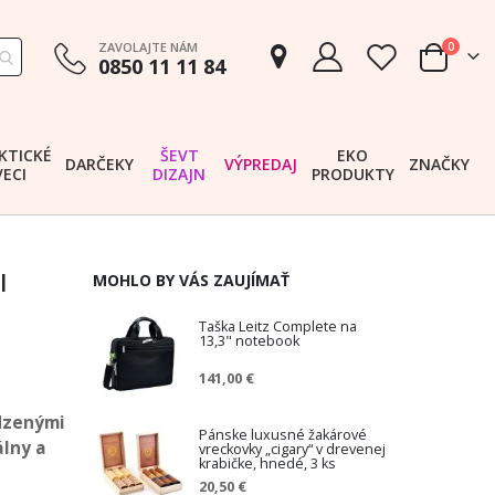
položk
ZAVOLAJTE NÁM
0
0850 11 11 84
Cart
KTICKÉ
ŠEVT
EKO
DARČEKY
VÝPREDAJ
ZNAČKY
VECI
DIZAJN
PRODUKTY
l
MOHLO BY VÁS ZAUJÍMAŤ
Taška Leitz Complete na
13,3" notebook
141,00 €
dzenými
Pánske luxusné žakárové
álny a
vreckovky „cigary“ v drevenej
krabičke, hnedé, 3 ks
20,50 €