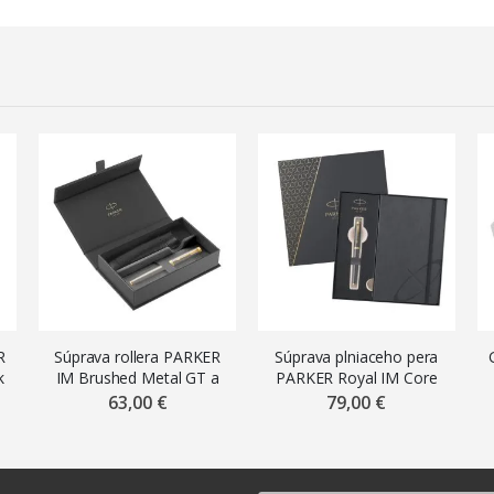
R
Súprava rollera PARKER
Súprava plniaceho pera
k
IM Brushed Metal GT a
PARKER Royal IM Core
puzdra
Grey GT a zápisníka
63,00 €
79,00 €