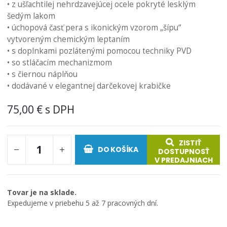
obrázkov
• z ušľachtilej nehrdzavejúcej ocele pokryté lesklým
šedým lakom
• úchopová časť pera s ikonickým vzorom „šípu“
vytvoreným chemickým leptaním
• s doplnkami pozlátenými pomocou techniky PVD
• so stláčacím mechanizmom
• s čiernou náplňou
• dodávané v elegantnej darčekovej krabičke
75,00 €
ZISTIŤ
DO KOŠÍKA
DOSTUPNOSŤ
V PREDAJNIACH
Tovar je na sklade.
Expedujeme v priebehu 5 až 7 pracovných dní.