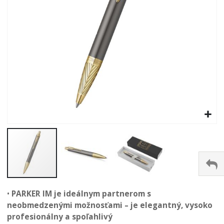
Preskočiť
na
•
PARKER IM je ideálnym partnerom s
začiatok
neobmedzenými možnosťami – je elegantný, vysoko
galérie
profesionálny a spoľahlivý