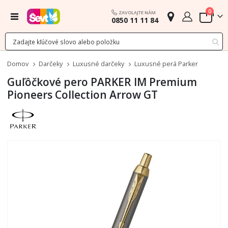
polož
0
ZAVOLAJTE NÁM
Menu
0850 11 11 84
Cart
Domov
Darčeky
Luxusné darčeky
Luxusné perá Parker
Guľôčkové pero PARKER IM Premium
Pioneers Collection Arrow GT
Preskočiť
na
koniec
galérie
obrázkov