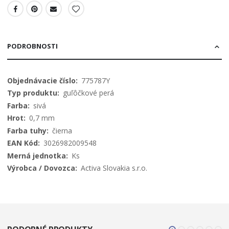
PODROBNOSTI
Viac
775787Y
informácií
guľôčkové perá
sivá
0,7 mm
čierna
3026982009548
Ks
Activa Slovakia s.r.o.