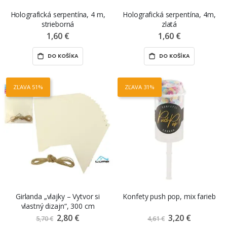
Holografická serpentína, 4 m,
Holografická serpentína, 4m,
strieborná
zlatá
1,60 €
1,60 €
DO KOŠÍKA
DO KOŠÍKA
ZĽAVA 51%
ZĽAVA 31%
Girlanda „vlajky – Vytvor si
Konfety push pop, mix farieb
vlastný dizajn“, 300 cm
2,80 €
Znížená
3,20 €
Znížená
5,70 €
4,61 €
cena
cena