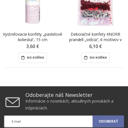
Vystreľovacie konfety „pastelové
Dekoračné konfety KNORR
kolieska“, 15 cm
prandell „srdcia“, 6 motívov v
balení
3,60 €
6,10 €
DO KOŠÍKA
DO KOŠÍKA
Odoberajte náš Newsletter
Informácie o novinkách, aktuálnych ponukách a
inšpiráciách.
ODOBERAŤ