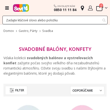
polož
0
ZAVOLAJTE NÁM
Menu
0850 11 11 84
Cart
Domov
Gastro, Párty
Svadba
SVADOBNÉ BALÓNY, KONFETY
Vďaka kolekcii
svadobných balónov a vystreľovacích
konfiet
zažijete počas svojho veľkého dňa nezabudnuteľnú
romantickú atmosféru. Oživte svoju svadbu s našimi štýlovými a
elegantnými balónmi, ktoré jej dodajú pôvab.
FILTER