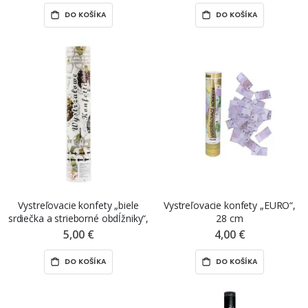
DO KOŠÍKA
DO KOŠÍKA
Vystreľovacie konfety „biele
Vystreľovacie konfety „EURO“,
srdiečka a strieborné obdĺžniky“,
28 cm
30 cm
5,00 €
4,00 €
DO KOŠÍKA
DO KOŠÍKA