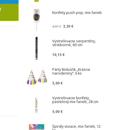
Ť
Konfety push pop, mix farieb
Z
3,20 €
4,61 €
n
í
ž
Vystreľovacie serpentíny,
strieborné, 60 cm
e
n
10,15 €
á
c
e
Párty klobúčik „Krásne
n
narodeniny“, 6 ks
a
5,00 €
Vystreľovacie konfety,
pastelový mix farieb, 28 cm
5,00 €
Špirály visiace, mix farieb, 12