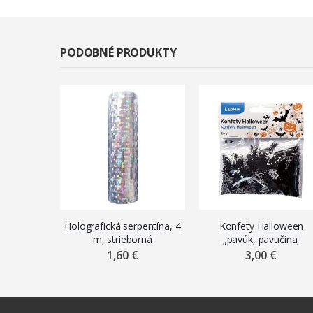
PODOBNÉ PRODUKTY
Holografická serpentína, 4
Konfety Halloween
m, strieborná
„pavúk, pavučina,
hviezdička“, 20 g
1,60 €
3,00 €