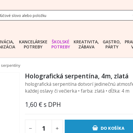
IVÁCIA,
KANCELÁRSKE
ŠKOLSKÉ
KREATIVITA,
GASTRO,
PRA
IZÁCIA
POTREBY
POTREBY
ZÁBAVA
PÁRTY
, serpentíny
Holografická serpentína, 4m, zlatá
holografická serpentína dotvorí jedinečnú atmosf
každej oslavy či večierka • farba: zlatá • dĺžka: 4 m
1,60 €
DO KOŠÍKA