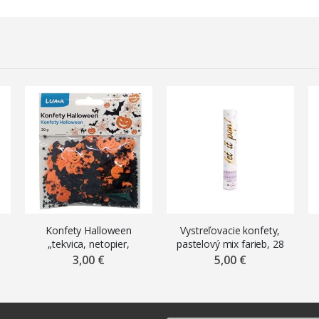
Konfety Halloween
Vystreľovacie konfety,
„tekvica, netopier,
pastelový mix farieb, 28
hviezdička“, 20 g
cm
3,00 €
5,00 €