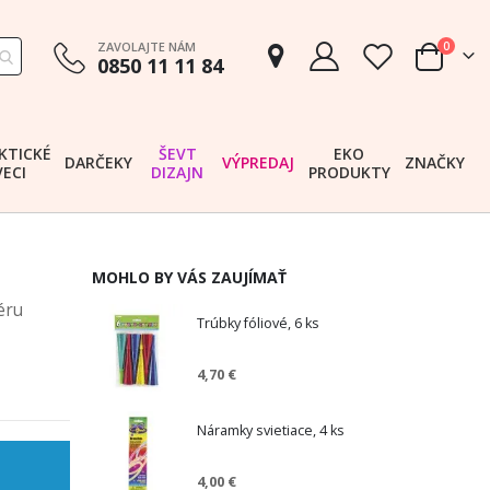
položk
ZAVOLAJTE NÁM
0
0850 11 11 84
Cart
KTICKÉ
ŠEVT
EKO
DARČEKY
VÝPREDAJ
ZNAČKY
VECI
DIZAJN
PRODUKTY
MOHLO BY VÁS ZAUJÍMAŤ
éru
Trúbky fóliové, 6 ks
4,70 €
Náramky svietiace, 4 ks
4,00 €