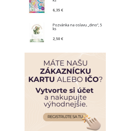
ks
6,35 €
Pozvánka na oslavu „dino“, 5
ks
2,50 €