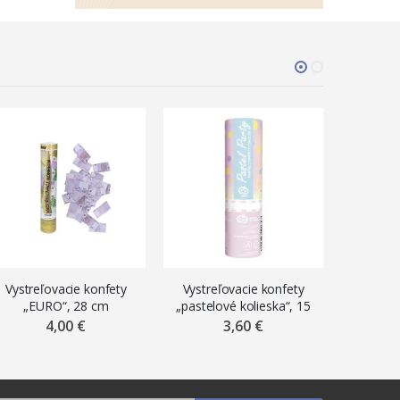
Vystreľovacie konfety
Vystreľovacie konfety
Vystreľo
„EURO“, 28 cm
„pastelové kolieska“, 15
stri
cm
4,00 €
3,60 €