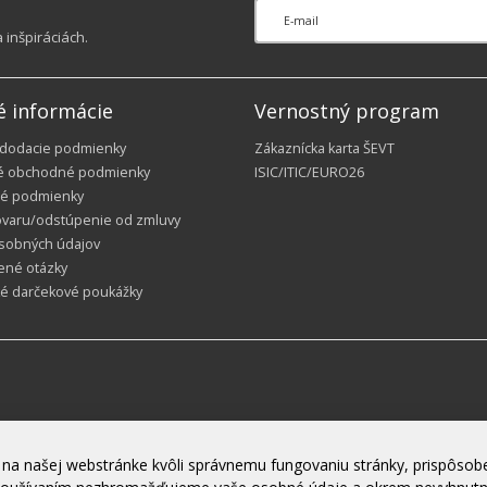
inšpiráciách.
é informácie
Vernostný program
 dodacie podmienky
Zákaznícka karta ŠEVT
é obchodné podmienky
ISIC/ITIC/EURO26
é podmienky
ovaru/odstúpenie od zmluvy
sobných údajov
ené otázky
ké darčekové poukážky
na našej webstránke kvôli správnemu fungovaniu stránky, prispôsobe