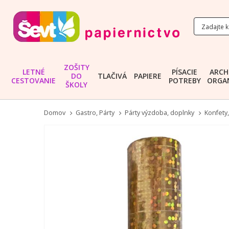
ZOŠITY
LETNÉ
PÍSACIE
ARCH
DO
TLAČIVÁ
PAPIERE
CESTOVANIE
POTREBY
ORGAN
ŠKOLY
Domov
Gastro, Párty
Párty výzdoba, doplnky
Konfety
Preskočiť
na
koniec
galérie
obrázkov