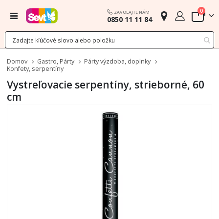
polož
0
ZAVOLAJTE NÁM
Menu
0850 11 11 84
Cart
Domov
Gastro, Párty
Párty výzdoba, doplnky
Konfety, serpentíny
Vystreľovacie serpentíny, strieborné, 60
cm
Preskočiť
na
koniec
galérie
obrázkov