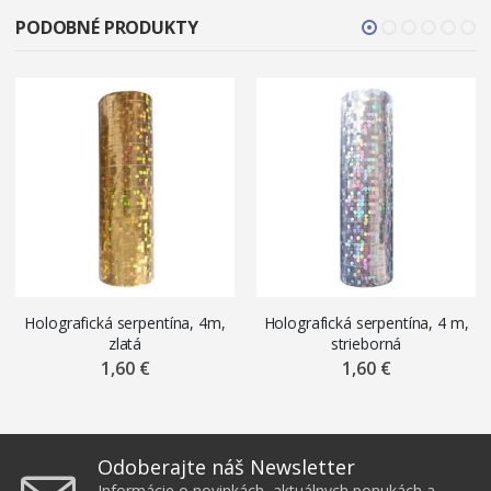
PODOBNÉ PRODUKTY
Holografická serpentína, 4m,
Holografická serpentína, 4 m,
zlatá
strieborná
1,60 €
1,60 €
Odoberajte náš Newsletter
Informácie o novinkách, aktuálnych ponukách a