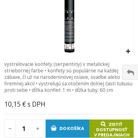
Preskočiť
vystreľovacie konfety (serpentíny) v metalickej
na
striebornej farbe • konfety sú populárne na každej
začiatok
zábave, či už na narodeninovej oslave, svadbe alebo
galérie
firemnej akcii • vystreľujú sa otočením dolnej časti tubusu
obrázkov
proti sebe • dĺžka konfiet: 1 m • dĺžka tuby: 60 cm
10,15 €
ZISTIŤ
DO KOŠÍKA
DOSTUPNOSŤ
V PREDAJNIACH