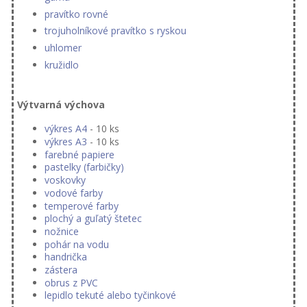
pravítko rovné
trojuholníkové pravítko s ryskou
uhlomer
kružidlo
Výtvarná výchova
výkres A4
- 10 ks
výkres A3
- 10 ks
farebné papiere
pastelky (farbičky)
voskovky
vodové farby
temperové farby
plochý a guľatý štetec
nožnice
pohár na vodu
handrička
zástera
obrus z PVC
lepidlo tekuté alebo tyčinkové