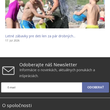
Letné zábavky pre deti len za pár drobných...
17. Júl 2026
Odoberajte náš Newsletter
Informácie o novinkách, aktuálnych ponukách a
inšpiráciách.
ODOBERAŤ
O spoločnosti