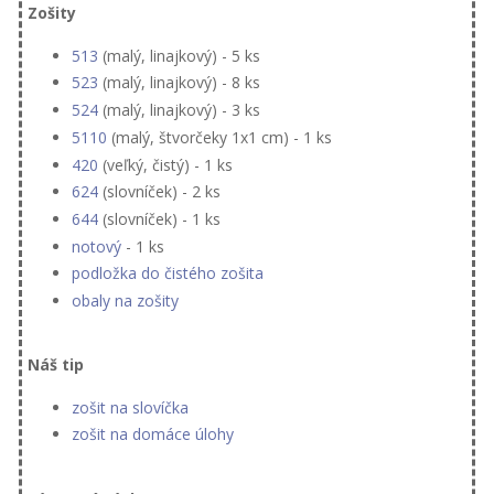
Zošity
513
(malý, linajkový) - 5 ks
523
(malý, linajkový) - 8 ks
524
(malý, linajkový) - 3 ks
5110
(malý, štvorčeky 1x1 cm) - 1 ks
420
(veľký, čistý) - 1 ks
624
(slovníček) - 2 ks
644
(slovníček) - 1 ks
notový
- 1 ks
podložka do čistého zošita
obaly na zošity
Náš tip
zošit na slovíčka
zošit na domáce úlohy