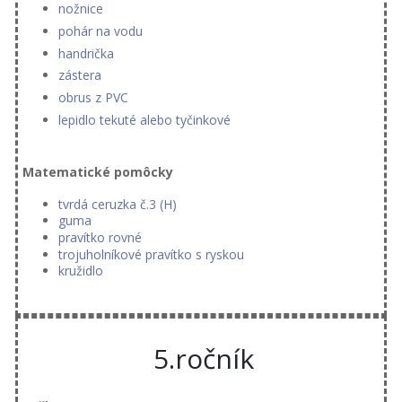
nožnice
pohár na vodu
handrička
zástera
obrus z PVC
lepidlo tekuté alebo tyčinkové
Matematické pomôcky
tvrdá ceruzka č.3 (H)
guma
pravítko rovné
trojuholníkové pravítko s ryskou
kružidlo
5.ročník