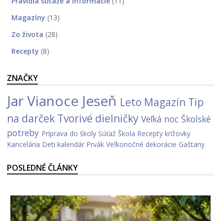
Pravidlá súťaže a informácie
(11)
Magazíny
(13)
Zo života
(28)
Recepty
(8)
ZNAČKY
Jar
Vianoce
Jeseň
Leto
Magazín
Tip
na darček
Tvorivé dielničky
Veľká noc
Školské
potreby
Príprava do školy
Súťaž
Škola
Recepty
krížovky
Kancelária
Deti
kalendár
Prvák
Veľkonočné dekorácie
Gaštany
POSLEDNÉ ČLÁNKY