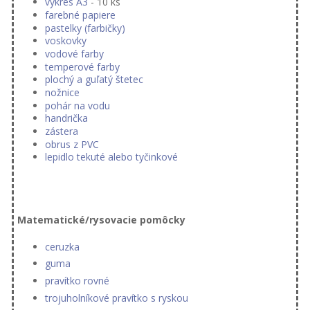
výkres A3
- 10 ks
farebné papiere
pastelky (farbičky)
voskovky
vodové farby
temperové farby
plochý a guľatý štetec
nožnice
pohár na vodu
handrička
zástera
obrus z PVC
lepidlo tekuté alebo tyčinkové
Matematické/rysovacie pomôcky
ceruzka
guma
pravítko rovné
trojuholníkové pravítko s ryskou