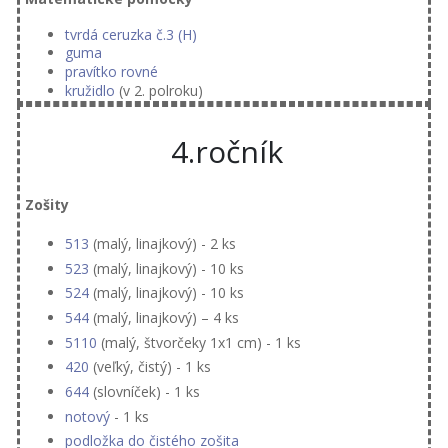
tvrdá ceruzka č.3 (H)
guma
pravítko rovné
kružidlo
(v 2. polroku)
4.ročník
Zošity
513
(malý, linajkový) - 2 ks
523
(malý, linajkový) - 10 ks
524
(malý, linajkový) - 10 ks
544
(malý, linajkový) – 4 ks
5110
(malý, štvorčeky 1x1 cm) - 1 ks
420
(veľký, čistý) - 1 ks
644
(slovníček) - 1 ks
notový
- 1 ks
podložka do čistého zošita