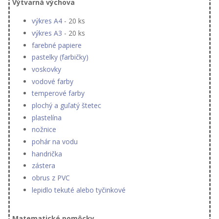
Výtvarná výchova
výkres A4
- 20 ks
výkres A3
- 20 ks
farebné papiere
pastelky (farbičky)
voskovky
vodové farby
temperové farby
plochý a guľatý štetec
plastelína
nožnice
pohár na vodu
handrička
zástera
obrus z PVC
lepidlo tekuté alebo tyčinkové
Matematické pomôcky