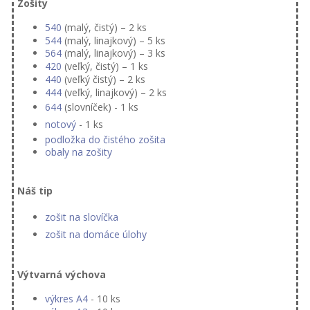
Zošity
540
(malý, čistý) – 2 ks
544
(malý, linajkový) – 5 ks
564
(malý, linajkový) – 3 ks
420
(veľký, čistý) – 1 ks
440
(veľký čistý) – 2 ks
444
(veľký, linajkový) – 2 ks
644
(slovníček) - 1 ks
notový
- 1 ks
podložka do čistého zošita
obaly na zošity
Náš tip
zošit na slovíčka
zošit na domáce úlohy
Výtvarná výchova
výkres A4
- 10 ks