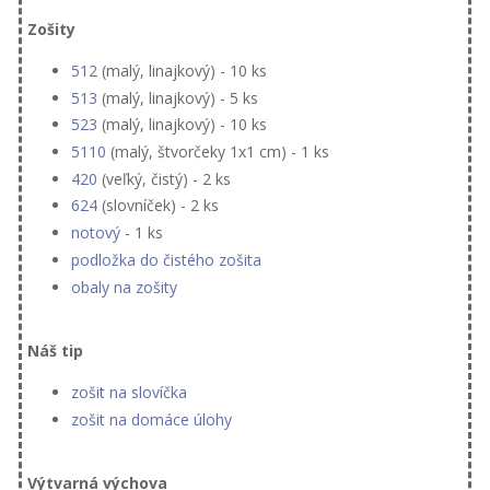
Zošity
512
(malý, linajkový) - 10 ks
513
(malý, linajkový) - 5 ks
523
(malý, linajkový) - 10 ks
5110
(malý, štvorčeky 1x1 cm) - 1 ks
420
(veľký, čistý) - 2 ks
624
(slovníček) - 2 ks
notový
- 1 ks
podložka do čistého zošita
obaly na zošity
Náš tip
zošit na slovíčka
zošit na domáce úlohy
Výtvarná výchova