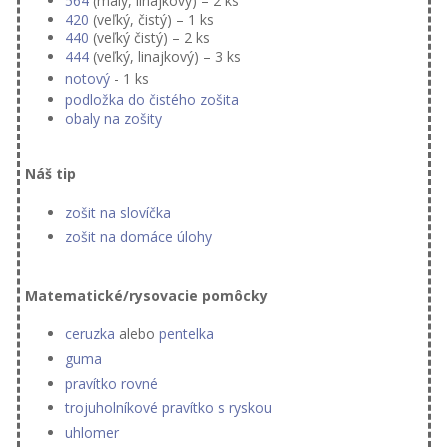
564
(malý, linajkový) – 2 ks
420
(veľký, čistý) – 1 ks
440
(veľký čistý) – 2 ks
444
(veľký, linajkový) – 3 ks
notový
- 1 ks
podložka do čistého zošita
obaly na zošity
Náš tip
zošit na slovíčka
zošit na domáce úlohy
Matematické/rysovacie pomôcky
ceruzka
alebo
pentelka
guma
pravítko rovné
trojuholníkové pravítko s ryskou
uhlomer