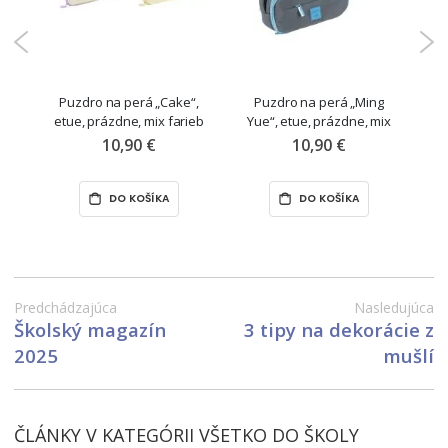
„Ming
Puzdro na perá „Ming
Šnúrka na krk „Kawaii“
ne, mix
Yue“, etue, prázdne, mix
pastelových farieb
10,90 €
3,10 €
KA
DO KOŠÍKA
DO KOŠÍKA
Predchádzajúca
Nasledujúca
Školský magazín
3 tipy na dekorácie z
2025
mušlí
ČLÁNKY V KATEGÓRII VŠETKO DO ŠKOLY