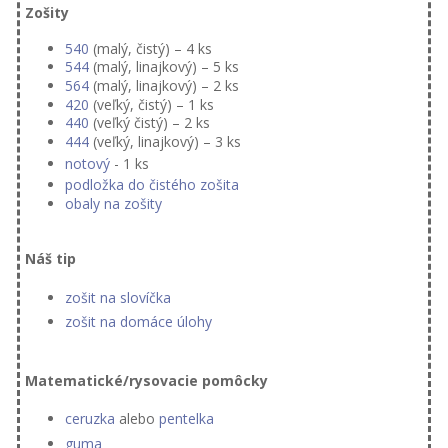
Zošity
540
(malý, čistý) – 4 ks
544
(malý, linajkový) – 5 ks
564
(malý, linajkový) – 2 ks
420
(veľký, čistý) – 1 ks
440
(veľký čistý) – 2 ks
444
(veľký, linajkový) – 3 ks
notový
- 1 ks
podložka do čistého zošita
obaly na zošity
Náš tip
zošit na slovíčka
zošit na domáce úlohy
Matematické/rysovacie pomôcky
ceruzka
alebo
pentelka
guma