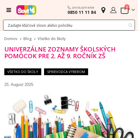
polož
0
ZAVOLAJTE NÁM
Menu
0850 11 11 84
Cart
Domov
Blog
Všetko do školy
UNIVERZÁLNE ZOZNAMY ŠKOLSKÝCH
POMÔCOK PRE 2. AŽ 9. ROČNÍK ZŠ
VŠETKO DO ŠKOLY
SPRIEVODCA VÝBEROM
25. August 2025