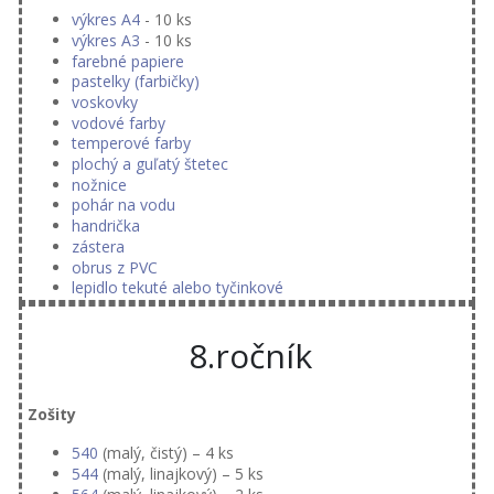
výkres A4
- 10 ks
výkres A3
- 10 ks
farebné papiere
pastelky (farbičky)
voskovky
vodové farby
temperové farby
plochý a guľatý štetec
nožnice
pohár na vodu
handrička
zástera
obrus z PVC
lepidlo tekuté alebo tyčinkové
8.ročník
Zošity
540
(malý, čistý) – 4 ks
544
(malý, linajkový) – 5 ks