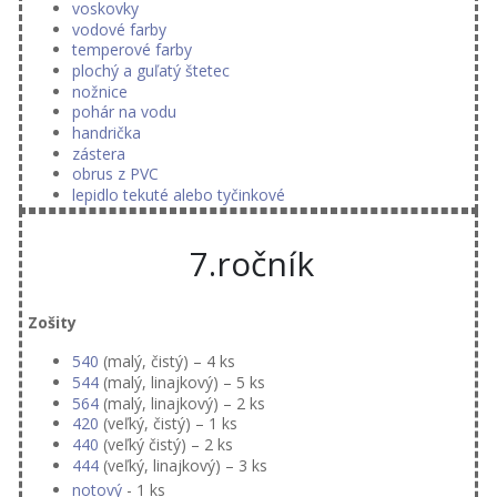
voskovky
vodové farby
temperové farby
plochý a guľatý štetec
nožnice
pohár na vodu
handrička
zástera
obrus z PVC
lepidlo tekuté alebo tyčinkové
7.ročník
Zošity
540
(malý, čistý) – 4 ks
544
(malý, linajkový) – 5 ks
564
(malý, linajkový) – 2 ks
420
(veľký, čistý) – 1 ks
440
(veľký čistý) – 2 ks
444
(veľký, linajkový) – 3 ks
notový
- 1 ks