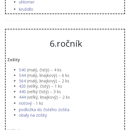
uhlomer
kružidlo
6.ročník
Zošity
540
(malý, čistý) – 4 ks
544
(malý, linajkový) – 6 ks
564
(malý, linajkový) – 2 ks
420
(veľký, čistý) – 1 ks
440
(veľký čistý) – 3 ks
444
(veľký, linajkový) – 2 ks
notový
- 1 ks
podložka do čistého zošita
obaly na zošity