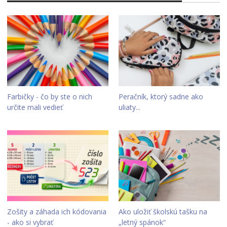
Farbičky - čo by ste o nich
Peračník, ktorý sadne ako
určite mali vedieť
uliaty...
Zošity a záhada ich kódovania
Ako uložiť školskú tašku na
- ako si vybrať
„letný spánok“