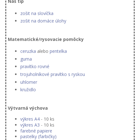
Náš tip
zošit na slovíčka
zošit na domáce úlohy
Matematické/rysovacie pomôcky
ceruzka
alebo
pentelka
guma
pravítko rovné
trojuholníkové pravítko s ryskou
uhlomer
kružidlo
Výtvarná výchova
výkres A4
- 10 ks
výkres A3
- 10 ks
farebné papiere
pastelky (farbičky)