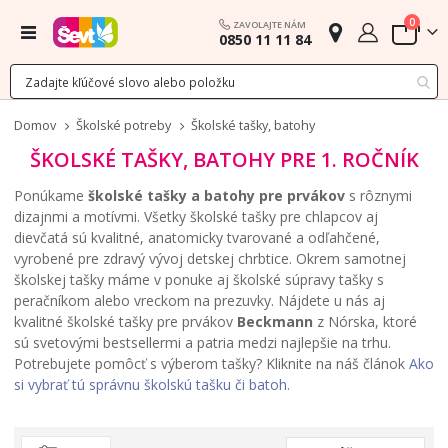
polož
0
ZAVOLAJTE NÁM
Menu
0850 11 11 84
Cart
Domov
Školské potreby
Školské tašky, batohy
ŠKOLSKÉ TAŠKY, BATOHY PRE 1. ROČNÍK
Ponúkame
školské tašky a batohy pre prvákov
s rôznymi
dizajnmi a motívmi. Všetky školské tašky pre chlapcov aj
dievčatá sú kvalitné, anatomicky tvarované a odľahčené,
vyrobené pre zdravý vývoj detskej chrbtice. Okrem samotnej
školskej tašky máme v ponuke aj školské súpravy tašky s
peračníkom alebo vreckom na prezuvky. Nájdete u nás aj
kvalitné školské tašky pre prvákov
Beckmann
z Nórska, ktoré
sú svetovými bestsellermi a patria medzi najlepšie na trhu.
Potrebujete pomôcť s výberom tašky? Kliknite na náš článok
Ako
si vybrať tú správnu školskú tašku či batoh
.