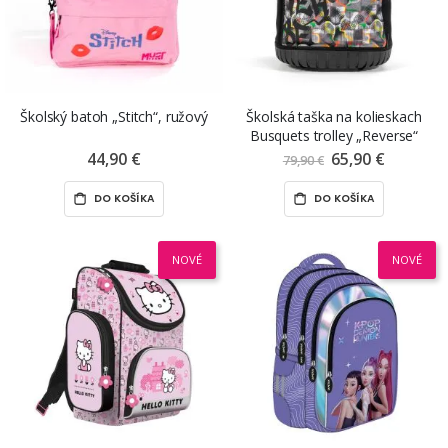
Školský batoh „Stitch“, ružový
Školská taška na kolieskach
Busquets trolley „Reverse“
44,90 €
65,90 €
Znížená
79,90 €
cena
DO KOŠÍKA
DO KOŠÍKA
NOVÉ
NOVÉ