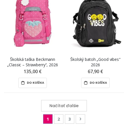
Školská taška Beckmann
Školský batoh „Good vibes"
„Classic – Strawberry“, 2026
2026
135,00 €
67,90 €
DO KOŠÍKA
DO KOŠÍKA
Načítať ďalšie
Page
You're currently reading page
Page
Page
Page
Nasledujúca
1
2
3