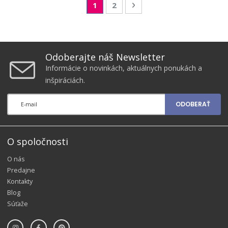
Page
You're currently reading page
Page
Page
Nasledujúca
1
2
Odoberajte náš Newsletter
Informácie o novinkách, aktuálnych ponukách a
inšpiráciách.
ODOBERAŤ
O spoločnosti
O nás
Predajne
Kontakty
Blog
Súťaže