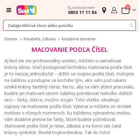
polož
0
ZAVOLAJTE NÁM
Menu
0850 11 11 84
Cart
Domov
Kreativita, Zábava
Kreatívne tvorenie
MAĽOVANIE PODĽA ČÍSEL
Aj keď nie ste profesionálny umelec, môžete si namaľovať
krásny obraz. Stačí postupovať technikou maľovania podľa čísel.
Je to naozaj jednoduché – držíte sa rozpisu podľa čísel, maľujete
na šablónu a postupne sa kocháte tým, ako vám pod rukami
vzniká krásny farebný obraz. Na to, aby sa vám dobre pracovalo,
budete pri maľovaní okrem šablóny potrebovať niekoľko ďalších
vecí –
farby, štetce
,
možno stojan
. Toto všetko obsahujú
súpravy na maľovanie podľa čísel. Vyberať si môžete zo stoviek
motívov v rôznych rozmeroch. Ku každému vybranému motívu
vám dodáme presne tie farby, ktoré budete potrebovať.
Maľovanie podľa čísel je relax, zábava a na konci vás čaká
krásny výsledok. Skvelá trojkombinácia. Tak do toho!